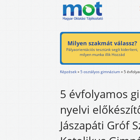
Milyen szakmát válassz?
Pályaorientációs tesztünk segít kideríteni,
milyen munka illik Hozzád
Képzések
»
5 osztályos gimnázium
»
5 évfoly
5 évfolyamos 
nyelvi előkészít
Jászapáti Gróf 