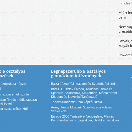
mindez?
Miért le
ban?
Nem vag
üresebb
Latyak, 
kutyák 
Powered
 5 osztályos
Legnépszerűbb 5 osztályos
pzések
gimnázium intézmények
özépiskola képzés
Bajza József Gimnázium és Szakközépiskola
ő
Bárczi Gusztáv Óvoda, Általános Iskola és
Speciális Szakiskola, Diákotthon, Módszertani
názium emelt szintű
Központ és Nevelési Tanácsadó
ium film és média tagozat
Tanext Akadémia Szakképző Iskola
ítő évvel
Arany János Műszaki Szakközépiskola és
t nyelvi előkészítő
Szakiskola
Európa 2000 Turisztika- Vendéglátó, Film és
Kommunikációs Középiskola, Szakképző iskola