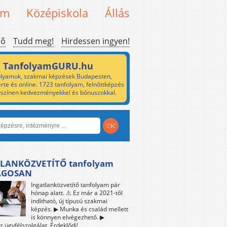
em
Középiskola
Állás
ső
Tudd meg!
Hirdessen ingyen!
TanfolyamGURU.hu
lyamok, szakmai képzések Budapesten,
rte és online. 1723 tanfolyam, felnőttképzés
yszínen kedvezményekkel és bónuszokkal.
LANKÖZVETÍTŐ tanfolyam
ÁGOSAN
Ingatlanközvetítő tanfolyam pár
hónap alatt. ⚠ Ez már a 2021-től
indítható, új típusú szakmai
képzés. ▶ Munka és család mellett
is könnyen elvégezhető. ▶
z ügyfélszolgálat. Érdeklődj!