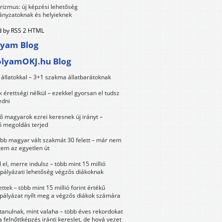
urizmus: új képzési lehetőség
nyzatoknak és helyieknek
 by RSS 2 HTML
lyam Blog
olyamOKJ.hu Blog
állatokkal – 3+1 szakma állatbarátoknak
érettségi nélkül – ezekkel gyorsan el tudsz
edni
 magyarok ezrei keresnek új irányt –
 megoldás terjed
öbb magyar vált szakmát 30 felett – már nem
tem az egyetlen út
 el, merre indulsz – több mint 15 millió
 pályázati lehetőség végzős diákoknak
ttek – több mint 15 millió forint értékű
 pályázat nyílt meg a végzős diákok számára
tanulnak, mint valaha – több éves rekordokat
a felnőttképzés iránti kereslet, de hová vezet