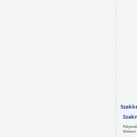
Szakké
Szak
Pályavá
félelem 