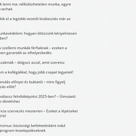
k lenni ma: nélkülözhetetlen munka, egyre
 terhek
kik el a legtöbb vezetői kiválasztás már az
unkavédelem: hogyan öltözzünk kényelmesen
ben?
és szellemi munkák férfiaknak – ezeken a
ken garantált az elhelyezkedés
szakmák – dolgozz azzal, amit szeretsz
m a kollégákkal, hogy jobb csapat legyetek!
anulás előnyei és buktatói – mire figyelj
zás előtt?
válassz felnőttképzést 2025-ben? – Útmutató
bb döntéshez
ncia szervezés mesterien – Ezeket a lépéseket
 ki!
urizmus: közösségi befektetésként indul
 program kistelepüléseknek