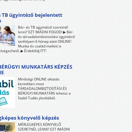
s TB ügyintéző bejelentett
s
Bér- és TB ügyintéző szeretnél
lenni? EZT IMÁDNI FOGOD! ▶ Bér-
és társadalombiztosítási ügyintéző
tanfolyam 6 hónap alatt ONLINE!
Munka és család mellett is
lvégezhető. ▶ Érdeklődj ITT!
 BÉRÜGYI MUNKATÁRS KÉPZÉS
NE
Minőségi ONLINE oktatás
keretében most
TÁRSADALOMBIZTOSÍTÁSI ÉS
BÉRÜGYI MUNKATÁRS lehetsz a
Stabil Tudás jóvoltából.
gképes könyvelő képzés
MÉRLEGKÉPES KÖNYVELŐ
SZERETNÉL LENNI? EZT IMÁDNI