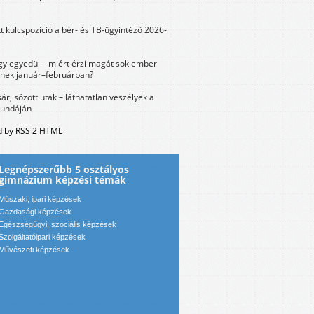
tt kulcspozíció a bér- és TB-ügyintéző 2026-
y egyedül – miért érzi magát sok ember
nek január–februárban?
sár, sózott utak – láthatatlan veszélyek a
bundáján
 by RSS 2 HTML
Legnépszerűbb 5 osztályos
gimnázium képzési témák
Műszaki, ipari képzések
Gazdasági képzések
Egészségügyi, szociális képzések
Szolgáltatóipari képzések
Művészeti képzések