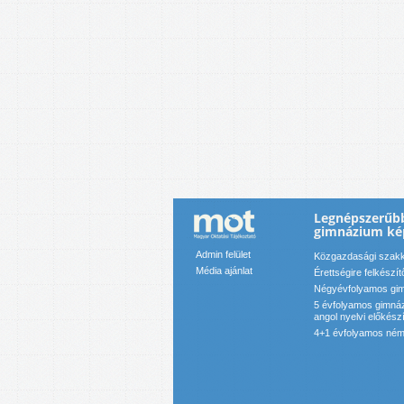
Legnépszerűbb
gimnázium ké
Admin felület
Közgazdasági szakk
Média ajánlat
Érettségire felkészít
Négyévfolyamos gim
5 évfolyamos gimnáz
angol nyelvi előkész
4+1 évfolyamos néme