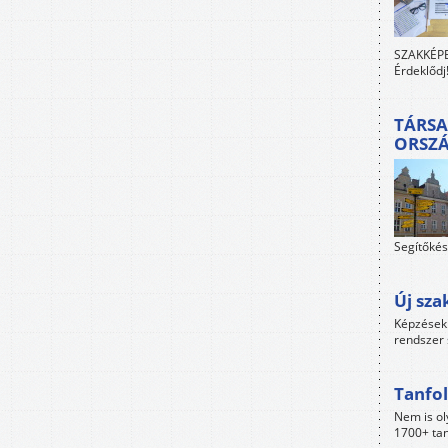
SZAKKÉPES
Érdeklődj
TÁRSA
ORSZ
Segítőkés
Új sza
Képzések 
rendszer 
Tanfol
Nem is ol
1700+ tan