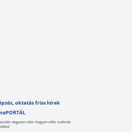
pzés, oktatás friss hírek
maPORTÁL
lasztás negyven után: hogyan válts szakmát
nélkül