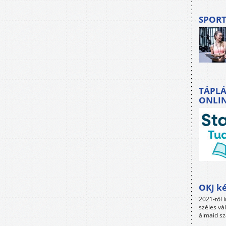
SPORT
TÁPLÁ
ONLI
OKJ ké
2021-től i
széles vá
álmaid sz