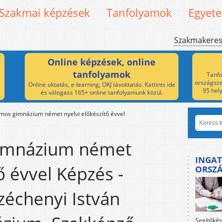
Szakmai képzések
Tanfolyamok
Egyet
Szakmakere
Online képzések, online
tanfolyamok
Tanfo
országsze
Online oktatás, e-learning, OKJ távoktatás. Kattints ide
95 hel
és válogass 165+ online tanfolyamunk közül.
amos gimnázium német nyelvi előkészítő évvel
gimnázium német
INGAT
ő évvel Képzés -
ORSZ
Széchenyi István
Segítőkés