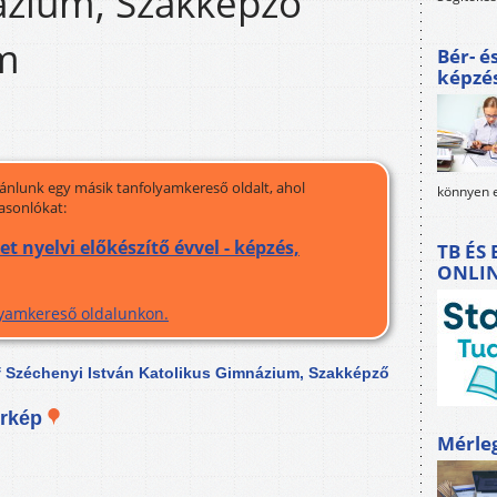
ázium, Szakképző
um
Bér- é
képzé
jánlunk egy másik tanfolyamkereső oldalt, ahol
könnyen e
asonlókat:
nyelvi előkészítő évvel - képzés,
TB ÉS
ONLI
olyamkereső oldalunkon.
 Széchenyi István Katolikus Gimnázium, Szakképző
érkép
Mérle