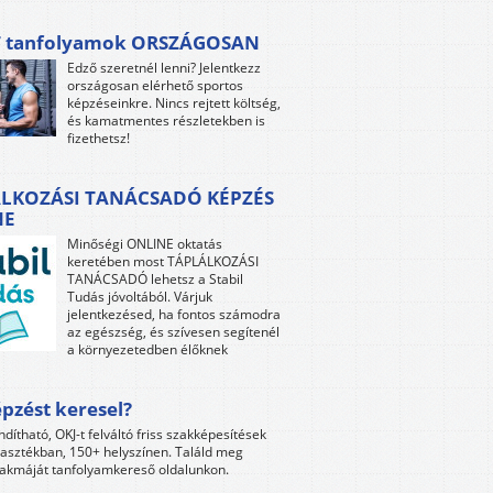
 tanfolyamok ORSZÁGOSAN
Edző szeretnél lenni? Jelentkezz
országosan elérhető sportos
képzéseinkre. Nincs rejtett költség,
és kamatmentes részletekben is
fizethetsz!
LKOZÁSI TANÁCSADÓ KÉPZÉS
NE
Minőségi ONLINE oktatás
keretében most TÁPLÁLKOZÁSI
TANÁCSADÓ lehetsz a Stabil
Tudás jóvoltából. Várjuk
jelentkezésed, ha fontos számodra
az egészség, és szívesen segítenél
a környezetedben élőknek
pzést keresel?
ndítható, OKJ-t felváltó friss szakképesítések
lasztékban, 150+ helyszínen. Találd meg
akmáját tanfolyamkereső oldalunkon.