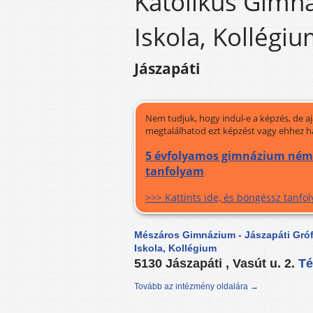
Katolikus Gimn
Iskola, Kollégi
Jászapáti
Nem tudjuk, hogy indul-e a képzés, de a
megtalálhatod ezt képzést vagy ehhez h
5 évfolyamos gimnázium német 
tanfolyam
>>> Kattints ide, és böngéssz tanf
Mészáros Gimnázium - Jászapáti Gróf
Iskola, Kollégium
5130 Jászapáti , Vasút u. 2.
T
Tovább az intézmény oldalára →