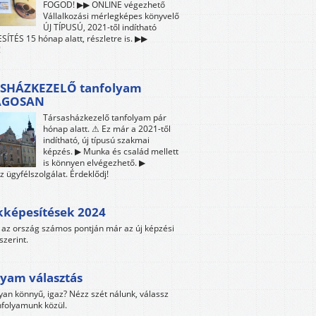
FOGOD! ▶▶ ONLINE végezhető
Vállalkozási mérlegképes könyvelő
ÚJ TÍPUSÚ, 2021-től indítható
ÍTÉS 15 hónap alatt, részletre is. ▶▶
!
SHÁZKEZELŐ tanfolyam
ÁGOSAN
Társasházkezelő tanfolyam pár
hónap alatt. ⚠ Ez már a 2021-től
indítható, új típusú szakmai
képzés. ▶ Munka és család mellett
is könnyen elvégezhető. ▶
z ügyfélszolgálat. Érdeklődj!
kképesítések 2024
az ország számos pontján már az új képzési
szerint.
yam választás
yan könnyű, igaz? Nézz szét nálunk, válassz
folyamunk közül.