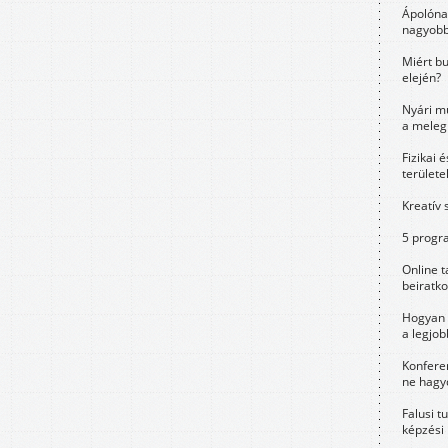
Ápolóna
nagyobb
Miért bu
elején?
Nyári m
a meleg
Fizikai 
területe
Kreatív 
5 progra
Online t
beiratko
Hogyan 
a legjo
Konfere
ne hagyd
Falusi t
képzési