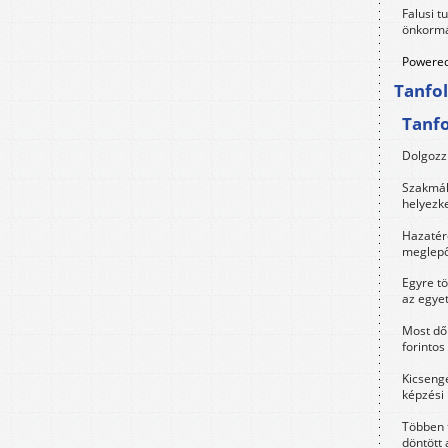
Falusi t
önkormá
Powered
Tanfo
Tanf
Dolgozz 
Szakmák 
helyezk
Hazatérő
meglepő
Egyre t
az egye
Most dől
forintos
Kicsenge
képzési
Többen 
döntött 