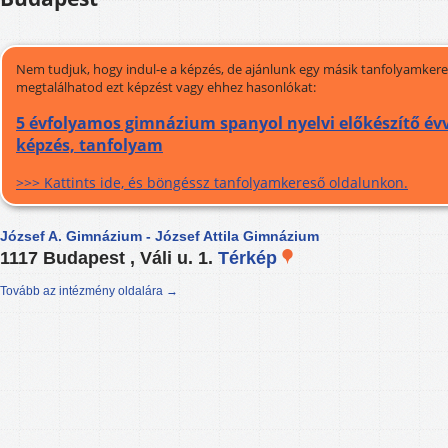
Nem tudjuk, hogy indul-e a képzés, de ajánlunk egy másik tanfolyamkeres
megtalálhatod ezt képzést vagy ehhez hasonlókat:
5 évfolyamos gimnázium spanyol nyelvi előkészítő évve
képzés, tanfolyam
>>> Kattints ide, és böngéssz tanfolyamkereső oldalunkon.
József A. Gimnázium - József Attila Gimnázium
1117 Budapest , Váli u. 1.
Térkép
Tovább az intézmény oldalára →