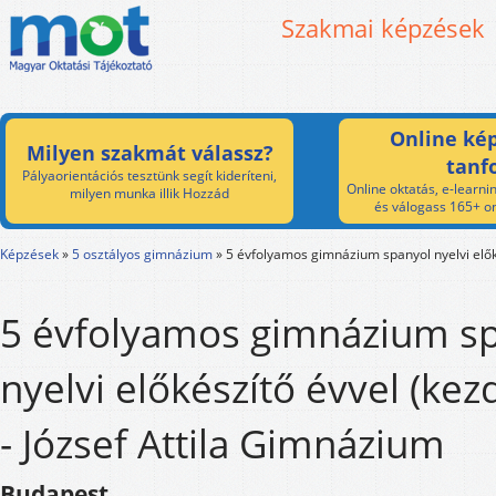
Szakmai képzések
Online kép
Milyen szakmát válassz?
tanf
Pályaorientációs tesztünk segít kideríteni,
Online oktatás, e-learnin
milyen munka illik Hozzád
és válogass 165+ on
Képzések
»
5 osztályos gimnázium
»
5 évfolyamos gimnázium spanyol nyelvi elők
5 évfolyamos gimnázium s
nyelvi előkészítő évvel (ke
- József Attila Gimnázium
Budapest