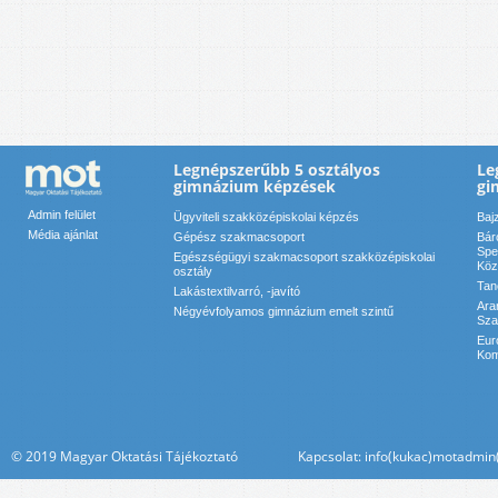
Legnépszerűbb 5 osztályos
Le
gimnázium képzések
gi
Admin felület
Ügyviteli szakközépiskolai képzés
Baj
Média ajánlat
Gépész szakmacsoport
Bár
Spe
Egészségügyi szakmacsoport szakközépiskolai
Köz
osztály
Tan
Lakástextilvarró, -javító
Ara
Négyévfolyamos gimnázium emelt szintű
Sza
Eur
Kom
© 2019 Magyar Oktatási Tájékoztató Kapcsolat: info(kukac)motadmin(