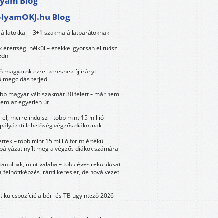
lyam Blog
olyamOKJ.hu Blog
állatokkal – 3+1 szakma állatbarátoknak
érettségi nélkül – ezekkel gyorsan el tudsz
edni
 magyarok ezrei keresnek új irányt –
 megoldás terjed
öbb magyar vált szakmát 30 felett – már nem
tem az egyetlen út
 el, merre indulsz – több mint 15 millió
 pályázati lehetőség végzős diákoknak
ttek – több mint 15 millió forint értékű
 pályázat nyílt meg a végzős diákok számára
tanulnak, mint valaha – több éves rekordokat
a felnőttképzés iránti kereslet, de hová vezet
tt kulcspozíció a bér- és TB-ügyintéző 2026-