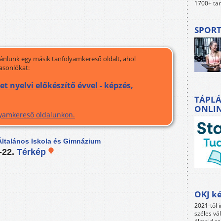
1700+ tan
SPORT
jánlunk egy másik tanfolyamkereső oldalt, ahol
asonlókat:
nyelvi előkészítő évvel - képzés,
TÁPLÁ
ONLI
olyamkereső oldalunkon.
ltalános Iskola és Gimnázium
-22.
Térkép
OKJ ké
2021-től i
széles vá