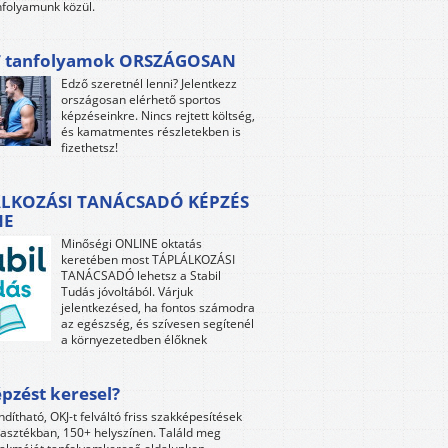
folyamunk közül.
 tanfolyamok ORSZÁGOSAN
Edző szeretnél lenni? Jelentkezz
országosan elérhető sportos
képzéseinkre. Nincs rejtett költség,
és kamatmentes részletekben is
fizethetsz!
LKOZÁSI TANÁCSADÓ KÉPZÉS
NE
Minőségi ONLINE oktatás
keretében most TÁPLÁLKOZÁSI
TANÁCSADÓ lehetsz a Stabil
Tudás jóvoltából. Várjuk
jelentkezésed, ha fontos számodra
az egészség, és szívesen segítenél
a környezetedben élőknek
pzést keresel?
ndítható, OKJ-t felváltó friss szakképesítések
lasztékban, 150+ helyszínen. Találd meg