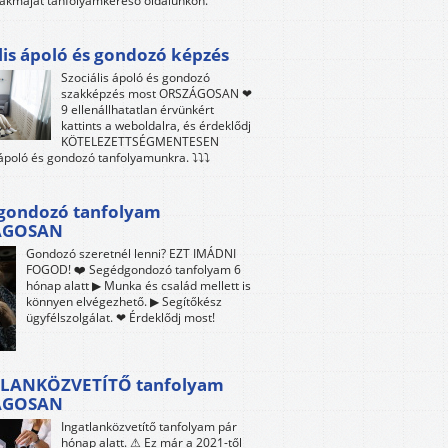
akmáját tanfolyamkereső oldalunkon.
lis ápoló és gondozó képzés
Szociális ápoló és gondozó
szakképzés most ORSZÁGOSAN ❤
9 ellenállhatatlan érvünkért
kattints a weboldalra, és érdeklődj
KÖTELEZETTSÉGMENTESEN
 ápoló és gondozó tanfolyamunkra. ⤵⤵⤵
gondozó tanfolyam
ÁGOSAN
Gondozó szeretnél lenni? EZT IMÁDNI
FOGOD! ❤️ Segédgondozó tanfolyam 6
hónap alatt ▶ Munka és család mellett is
könnyen elvégezhető. ▶ Segítőkész
ügyfélszolgálat. ❤ Érdeklődj most!
LANKÖZVETÍTŐ tanfolyam
ÁGOSAN
Ingatlanközvetítő tanfolyam pár
hónap alatt. ⚠ Ez már a 2021-től