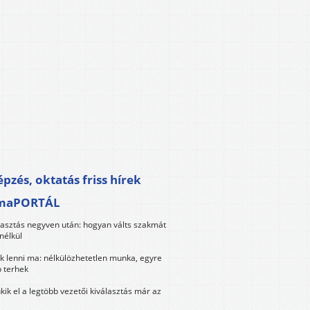
pzés, oktatás friss hírek
maPORTÁL
lasztás negyven után: hogyan válts szakmát
nélkül
k lenni ma: nélkülözhetetlen munka, egyre
 terhek
kik el a legtöbb vezetői kiválasztás már az