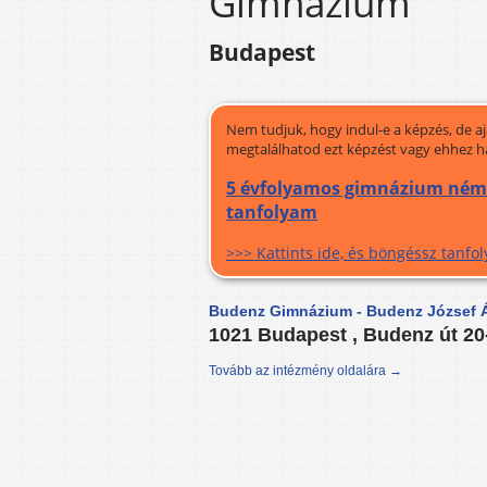
Gimnázium
Budapest
Nem tudjuk, hogy indul-e a képzés, de a
megtalálhatod ezt képzést vagy ehhez h
5 évfolyamos gimnázium német 
tanfolyam
>>> Kattints ide, és böngéssz tanf
Budenz Gimnázium - Budenz József Á
1021 Budapest , Budenz út 20
Tovább az intézmény oldalára →