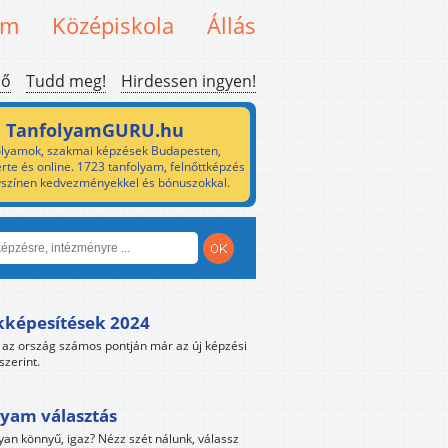
em
Középiskola
Állás
ső
Tudd meg!
Hirdessen ingyen!
TanfolyamGURU.hu
lyamok, szakmai képzések Budapesten,
rte és online. 1723 tanfolyam, felnőttképzés
yszínen kedvezményekkel és bónuszokkal.
kképesítések 2024
az ország számos pontján már az új képzési
szerint.
yam választás
yan könnyű, igaz? Nézz szét nálunk, válassz