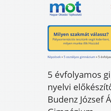
Milyen szakmát válassz?
Pályaorientációs tesztünk segít kideríteni,
milyen munka illik Hozzád
Képzések
»
5 osztályos gimnázium
»
5 évfoly
5 évfolyamos 
nyelvi előkészít
Budenz József Á