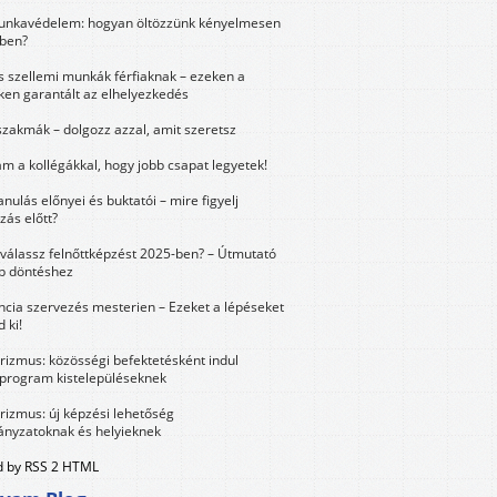
unkavédelem: hogyan öltözzünk kényelmesen
ben?
és szellemi munkák férfiaknak – ezeken a
ken garantált az elhelyezkedés
szakmák – dolgozz azzal, amit szeretsz
m a kollégákkal, hogy jobb csapat legyetek!
anulás előnyei és buktatói – mire figyelj
zás előtt?
válassz felnőttképzést 2025-ben? – Útmutató
bb döntéshez
ncia szervezés mesterien – Ezeket a lépéseket
 ki!
urizmus: közösségi befektetésként indul
 program kistelepüléseknek
urizmus: új képzési lehetőség
nyzatoknak és helyieknek
 by RSS 2 HTML