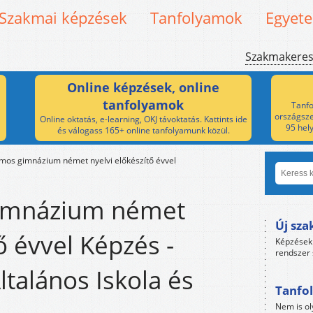
Szakmai képzések
Tanfolyamok
Egyet
Szakmakere
Online képzések, online
tanfolyamok
Tanfo
országsze
Online oktatás, e-learning, OKJ távoktatás. Kattints ide
95 hel
és válogass 165+ online tanfolyamunk közül.
amos gimnázium német nyelvi előkészítő évvel
gimnázium német
Új sza
ő évvel Képzés -
Képzések 
rendszer 
ltalános Iskola és
Tanfol
Nem is ol