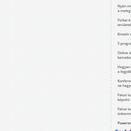
Nyári m
a meleg
Fizikai 
területe
Kreatív 
5 progra
Online t
beiratko
Hogyan 
a legjo
Konfere
ne hagyd
Falusi t
képzési
Falusi t
önkormá
Powered