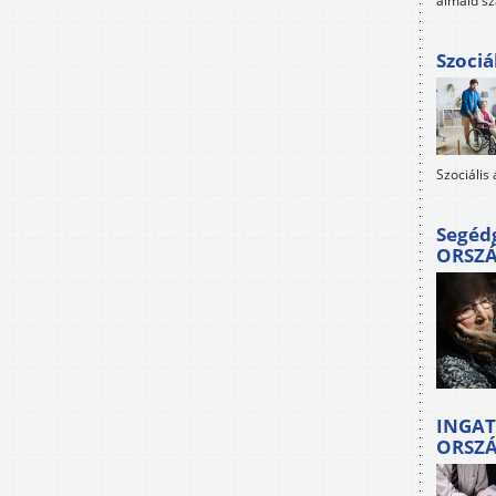
álmaid sz
Szociá
Szociális
Segéd
ORSZ
INGAT
ORSZ