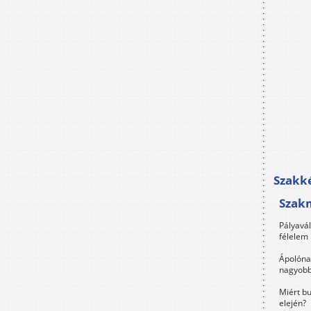
Szakké
Szak
Pályavá
félelem 
Ápolóna
nagyobb
Miért bu
elején?