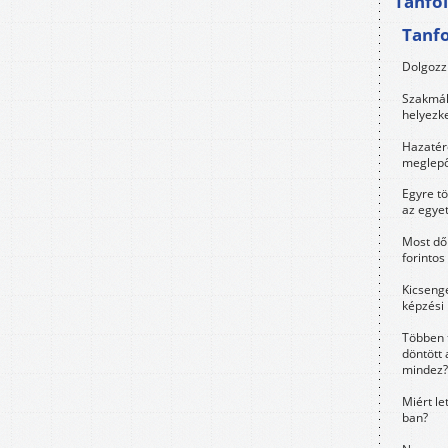
Tanfo
Tanf
Dolgozz 
Szakmák 
helyezk
Hazatérő
meglepő
Egyre t
az egye
Most dől
forintos
Kicsenge
képzési
Többen 
döntött 
mindez?
Miért le
ban?