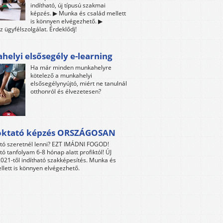
indítható, új típusú szakmai
képzés. ▶ Munka és család mellett
is könnyen elvégezhető. ▶
z ügyfélszolgálat. Érdeklődj!
elyi elsősegély e-learning
Ha már minden munkahelyre
kötelező a munkahelyi
elsősegélynyújtó, miért ne tanulnál
otthonról és élvezetesen?
oktató képzés ORSZÁGOSAN
tó szeretnél lenni? EZT IMÁDNI FOGOD!
tó tanfolyam 6-8 hónap alatt profiktól! ÚJ
021-től indítható szakképesítés. Munka és
llett is könnyen elvégezhető.