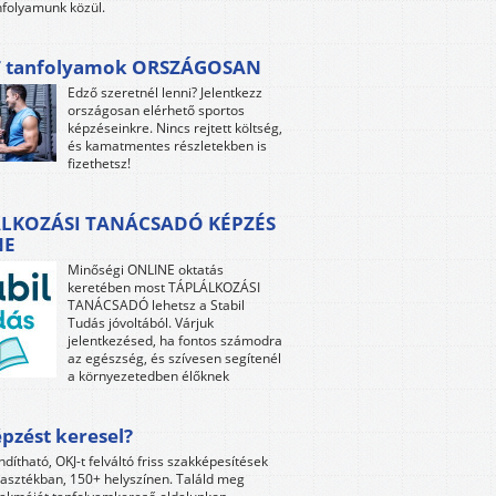
folyamunk közül.
 tanfolyamok ORSZÁGOSAN
Edző szeretnél lenni? Jelentkezz
országosan elérhető sportos
képzéseinkre. Nincs rejtett költség,
és kamatmentes részletekben is
fizethetsz!
LKOZÁSI TANÁCSADÓ KÉPZÉS
NE
Minőségi ONLINE oktatás
keretében most TÁPLÁLKOZÁSI
TANÁCSADÓ lehetsz a Stabil
Tudás jóvoltából. Várjuk
jelentkezésed, ha fontos számodra
az egészség, és szívesen segítenél
a környezetedben élőknek
pzést keresel?
ndítható, OKJ-t felváltó friss szakképesítések
lasztékban, 150+ helyszínen. Találd meg