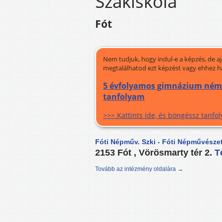
Szakiskola
Fót
Nem tudjuk, hogy indul-e a képzés, de a
megtalálhatod ezt képzést vagy ehhez h
5 évfolyamos gimnázium német 
tanfolyam
>>> Kattints ide, és böngéssz tanf
Fóti Népműv. Szki - Fóti Népművésze
2153 Fót , Vörösmarty tér 2.
T
Tovább az intézmény oldalára →