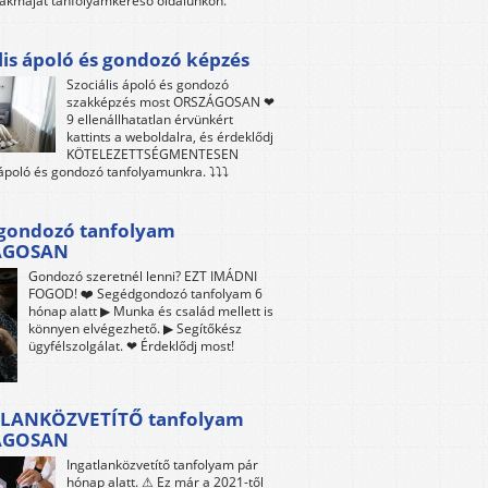
akmáját tanfolyamkereső oldalunkon.
lis ápoló és gondozó képzés
Szociális ápoló és gondozó
szakképzés most ORSZÁGOSAN ❤
9 ellenállhatatlan érvünkért
kattints a weboldalra, és érdeklődj
KÖTELEZETTSÉGMENTESEN
 ápoló és gondozó tanfolyamunkra. ⤵⤵⤵
gondozó tanfolyam
ÁGOSAN
Gondozó szeretnél lenni? EZT IMÁDNI
FOGOD! ❤️ Segédgondozó tanfolyam 6
hónap alatt ▶ Munka és család mellett is
könnyen elvégezhető. ▶ Segítőkész
ügyfélszolgálat. ❤ Érdeklődj most!
LANKÖZVETÍTŐ tanfolyam
ÁGOSAN
Ingatlanközvetítő tanfolyam pár
hónap alatt. ⚠ Ez már a 2021-től