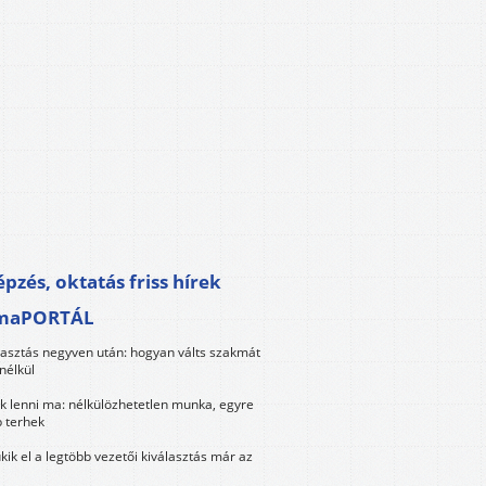
pzés, oktatás friss hírek
maPORTÁL
lasztás negyven után: hogyan válts szakmát
nélkül
k lenni ma: nélkülözhetetlen munka, egyre
 terhek
kik el a legtöbb vezetői kiválasztás már az