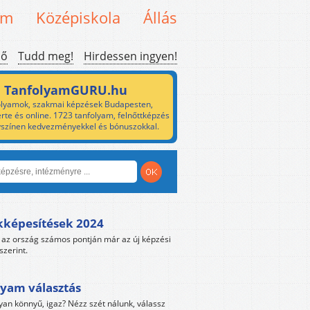
em
Középiskola
Állás
ső
Tudd meg!
Hirdessen ingyen!
TanfolyamGURU.hu
lyamok, szakmai képzések Budapesten,
rte és online. 1723 tanfolyam, felnőttképzés
yszínen kedvezményekkel és bónuszokkal.
kképesítések 2024
az ország számos pontján már az új képzési
szerint.
yam választás
yan könnyű, igaz? Nézz szét nálunk, válassz