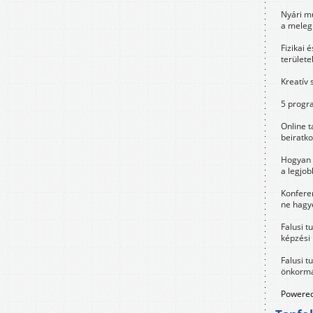
Nyári m
a meleg
Fizikai 
területe
Kreatív 
5 progra
Online t
beiratko
Hogyan 
a legjo
Konfere
ne hagyd
Falusi t
képzési
Falusi t
önkormá
Powered