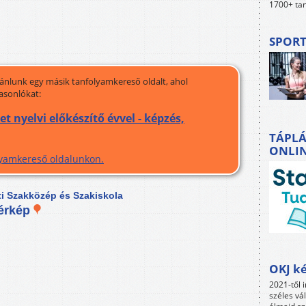
1700+ tan
SPORT
jánlunk egy másik tanfolyamkereső oldalt, ahol
asonlókat:
nyelvi előkészítő évvel - képzés,
TÁPLÁ
ONLI
olyamkereső oldalunkon.
ti Szakközép és Szakiskola
érkép
OKJ ké
2021-től i
széles vá