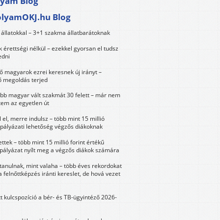
lyam Blog
olyamOKJ.hu Blog
állatokkal – 3+1 szakma állatbarátoknak
érettségi nélkül – ezekkel gyorsan el tudsz
edni
 magyarok ezrei keresnek új irányt –
 megoldás terjed
öbb magyar vált szakmát 30 felett – már nem
tem az egyetlen út
 el, merre indulsz – több mint 15 millió
 pályázati lehetőség végzős diákoknak
ttek – több mint 15 millió forint értékű
 pályázat nyílt meg a végzős diákok számára
tanulnak, mint valaha – több éves rekordokat
a felnőttképzés iránti kereslet, de hová vezet
tt kulcspozíció a bér- és TB-ügyintéző 2026-