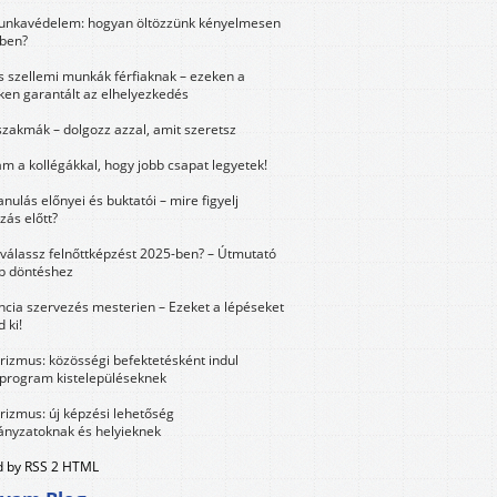
unkavédelem: hogyan öltözzünk kényelmesen
ben?
és szellemi munkák férfiaknak – ezeken a
ken garantált az elhelyezkedés
szakmák – dolgozz azzal, amit szeretsz
m a kollégákkal, hogy jobb csapat legyetek!
anulás előnyei és buktatói – mire figyelj
zás előtt?
válassz felnőttképzést 2025-ben? – Útmutató
bb döntéshez
ncia szervezés mesterien – Ezeket a lépéseket
 ki!
urizmus: közösségi befektetésként indul
 program kistelepüléseknek
urizmus: új képzési lehetőség
nyzatoknak és helyieknek
 by RSS 2 HTML