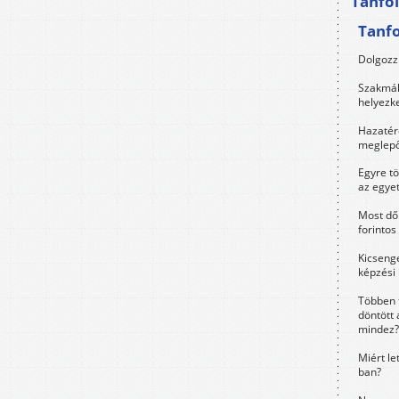
Tanfo
Tanf
Dolgozz 
Szakmák 
helyezk
Hazatérő
meglepő
Egyre t
az egye
Most dől
forintos
Kicsenge
képzési
Többen 
döntött 
mindez?
Miért le
ban?