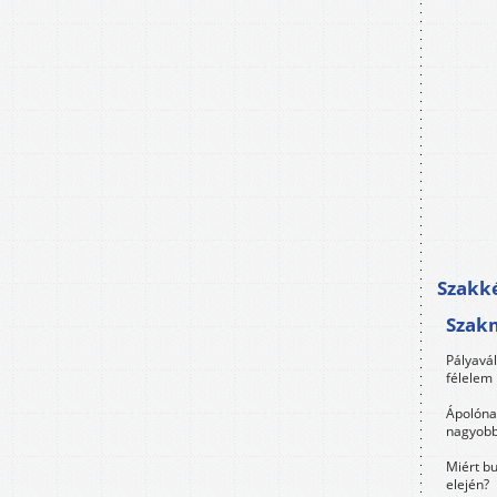
Szakké
Szak
Pályavá
félelem 
Ápolóna
nagyobb
Miért bu
elején?