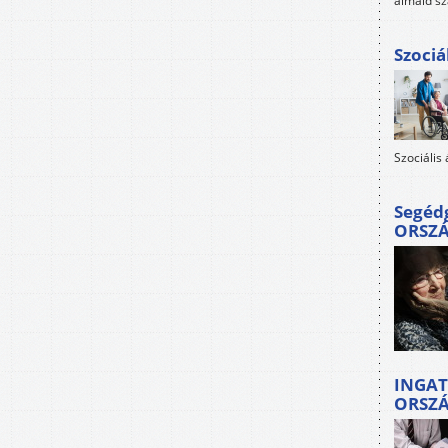
álmaid sz
Szociá
Szociális
Segéd
ORSZ
INGAT
ORSZ