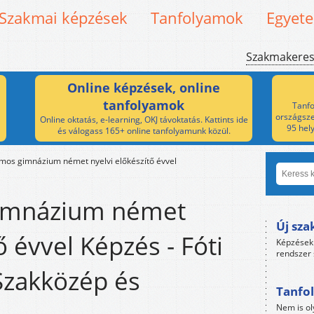
Szakmai képzések
Tanfolyamok
Egyet
Szakmakere
Online képzések, online
tanfolyamok
Tanfo
országsze
Online oktatás, e-learning, OKJ távoktatás. Kattints ide
95 hel
és válogass 165+ online tanfolyamunk közül.
amos gimnázium német nyelvi előkészítő évvel
gimnázium német
Új sza
ő évvel Képzés - Fóti
Képzések 
rendszer 
zakközép és
Tanfol
Nem is ol