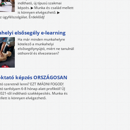
indítható, új típusú szakmai
képzés. ▶ Munka és család mellett
is könnyen elvégezhető. ▶
z ügyfélszolgálat. Érdeklődj!
elyi elsősegély e-learning
Ha már minden munkahelyre
kötelező a munkahelyi
elsősegélynyújtó, miért ne tanulnál
otthonról és élvezetesen?
oktató képzés ORSZÁGOSAN
tó szeretnél lenni? EZT IMÁDNI FOGOD!
tó tanfolyam 6-8 hónap alatt profiktól! ÚJ
021-től indítható szakképesítés. Munka és
llett is könnyen elvégezhető.