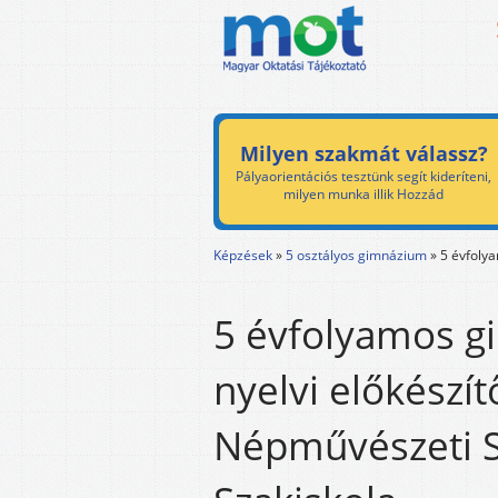
Milyen szakmát válassz?
Pályaorientációs tesztünk segít kideríteni,
milyen munka illik Hozzád
Képzések
»
5 osztályos gimnázium
»
5 évfoly
5 évfolyamos 
nyelvi előkészít
Népművészeti S