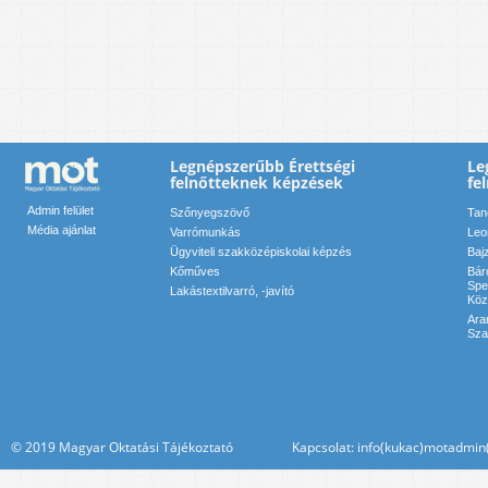
Legnépszerűbb Érettségi
Le
felnőtteknek képzések
fe
Admin felület
Szőnyegszövő
Tan
Média ajánlat
Varrómunkás
Leo
Ügyviteli szakközépiskolai képzés
Baj
Kőműves
Bár
Spe
Lakástextilvarró, -javító
Köz
Ara
Sza
© 2019 Magyar Oktatási Tájékoztató Kapcsolat: info(kukac)motadmin(