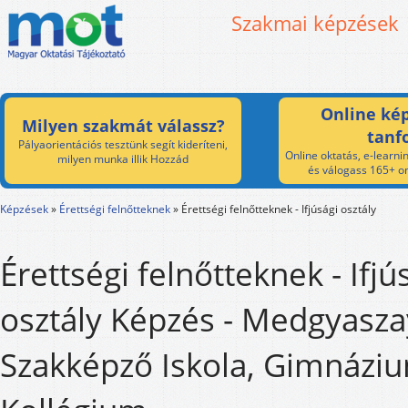
Szakmai képzések
Online kép
Milyen szakmát válassz?
tanf
Pályaorientációs tesztünk segít kideríteni,
Online oktatás, e-learnin
milyen munka illik Hozzád
és válogass 165+ on
Képzések
»
Érettségi felnőtteknek
»
Érettségi felnőtteknek - Ifjúsági osztály
Érettségi felnőtteknek - Ifjú
osztály Képzés - Medgyasza
Szakképző Iskola, Gimnázi