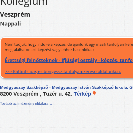
Kollégium
Veszprém
Nappali
Nem tudjuk, hogy indul-e a képzés, de ajánlunk egy másik tanfolyamkeres
megtalálhatod ezt képzést vagy ehhez hasonlókat:
Érettségi felnőtteknek - Ifjúsági osztály - képzés, tan
>>> Kattints ide, és böngéssz tanfolyamkereső oldalunkon.
Medgyaszay Szakképző - Medgyaszay István Szakképző Iskola, 
8200 Veszprém , Tüzér u. 42.
Térkép
Tovább az intézmény oldalára →