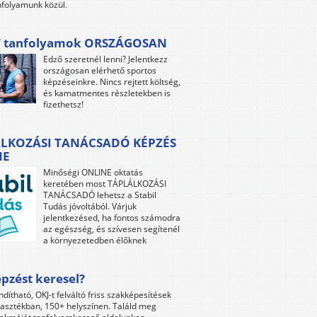
folyamunk közül.
 tanfolyamok ORSZÁGOSAN
Edző szeretnél lenni? Jelentkezz
országosan elérhető sportos
képzéseinkre. Nincs rejtett költség,
és kamatmentes részletekben is
fizethetsz!
LKOZÁSI TANÁCSADÓ KÉPZÉS
NE
Minőségi ONLINE oktatás
keretében most TÁPLÁLKOZÁSI
TANÁCSADÓ lehetsz a Stabil
Tudás jóvoltából. Várjuk
jelentkezésed, ha fontos számodra
az egészség, és szívesen segítenél
a környezetedben élőknek
pzést keresel?
ndítható, OKJ-t felváltó friss szakképesítések
lasztékban, 150+ helyszínen. Találd meg