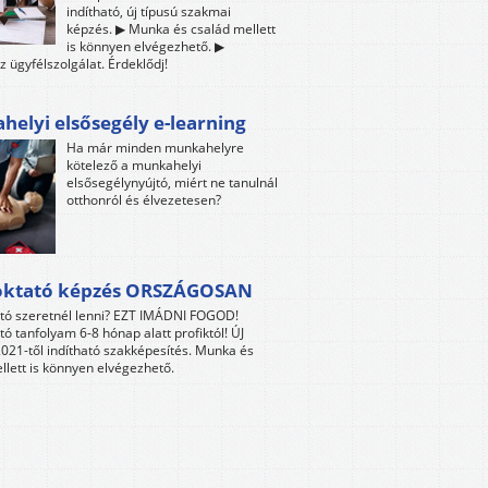
indítható, új típusú szakmai
képzés. ▶ Munka és család mellett
is könnyen elvégezhető. ▶
z ügyfélszolgálat. Érdeklődj!
elyi elsősegély e-learning
Ha már minden munkahelyre
kötelező a munkahelyi
elsősegélynyújtó, miért ne tanulnál
otthonról és élvezetesen?
oktató képzés ORSZÁGOSAN
tó szeretnél lenni? EZT IMÁDNI FOGOD!
tó tanfolyam 6-8 hónap alatt profiktól! ÚJ
021-től indítható szakképesítés. Munka és
llett is könnyen elvégezhető.