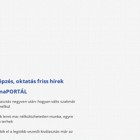
pzés, oktatás friss hírek
maPORTÁL
lasztás negyven után: hogyan válts szakmát
nélkül
k lenni ma: nélkülözhetetlen munka, egyre
 terhek
kik el a legtöbb vezetői kiválasztás már az