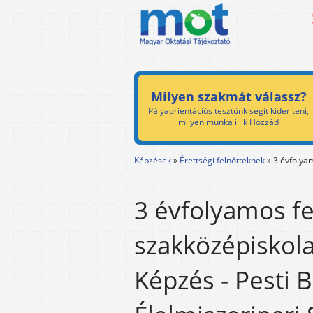
Milyen szakmát válassz?
Pályaorientációs tesztünk segít kideríteni,
milyen munka illik Hozzád
Képzések
»
Érettségi felnőtteknek
»
3 évfolyam
3 évfolyamos fe
szakközépiskola
Képzés - Pesti 