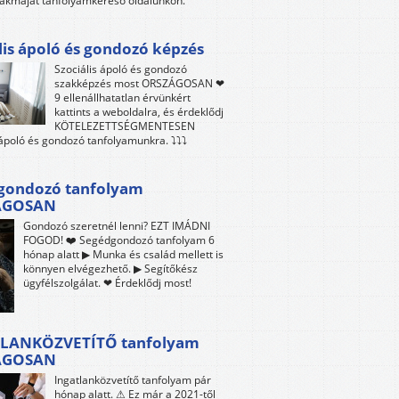
akmáját tanfolyamkereső oldalunkon.
lis ápoló és gondozó képzés
Szociális ápoló és gondozó
szakképzés most ORSZÁGOSAN ❤
9 ellenállhatatlan érvünkért
kattints a weboldalra, és érdeklődj
KÖTELEZETTSÉGMENTESEN
 ápoló és gondozó tanfolyamunkra. ⤵⤵⤵
gondozó tanfolyam
ÁGOSAN
Gondozó szeretnél lenni? EZT IMÁDNI
FOGOD! ❤️ Segédgondozó tanfolyam 6
hónap alatt ▶ Munka és család mellett is
könnyen elvégezhető. ▶ Segítőkész
ügyfélszolgálat. ❤ Érdeklődj most!
LANKÖZVETÍTŐ tanfolyam
ÁGOSAN
Ingatlanközvetítő tanfolyam pár
hónap alatt. ⚠ Ez már a 2021-től