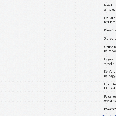
Nyári m
a meleg
Fizikai 
területe
Kreatív 
5 progra
Online t
beiratko
Hogyan 
a legjo
Konfere
ne hagyd
Falusi t
képzési
Falusi t
önkormá
Powered