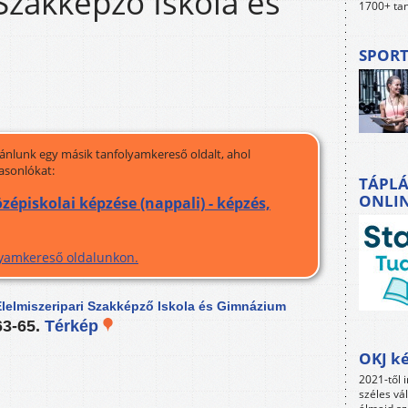
 Szakképző Iskola és
1700+ tan
SPORT
jánlunk egy másik tanfolyamkereső oldalt, ahol
asonlókat:
TÁPLÁ
ONLI
zépiskolai képzése (nappali) - képzés,
olyamkereső oldalunkon.
Élelmiszeripari Szakképző Iskola és Gimnázium
63-65.
Térkép
OKJ ké
2021-től i
széles vá