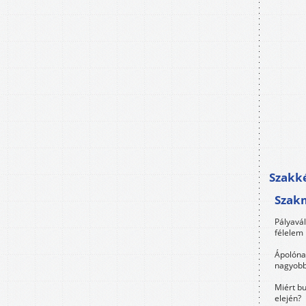
Szakké
Szak
Pályavá
félelem 
Ápolóna
nagyobb
Miért bu
elején?