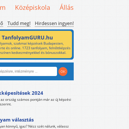
em
Középiskola
Állás
ső
Tudd meg!
Hirdessen ingyen!
TanfolyamGURU.hu
lyamok, szakmai képzések Budapesten,
rte és online. 1723 tanfolyam, felnőttképzés
yszínen kedvezményekkel és bónuszokkal.
kképesítések 2024
az ország számos pontján már az új képzési
szerint.
yam választás
yan könnyű, igaz? Nézz szét nálunk, válassz