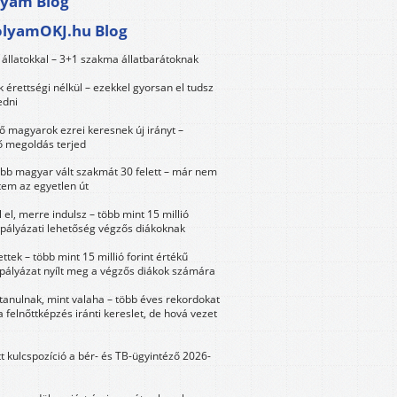
lyam Blog
olyamOKJ.hu Blog
állatokkal – 3+1 szakma állatbarátoknak
érettségi nélkül – ezekkel gyorsan el tudsz
edni
 magyarok ezrei keresnek új irányt –
 megoldás terjed
öbb magyar vált szakmát 30 felett – már nem
tem az egyetlen út
 el, merre indulsz – több mint 15 millió
 pályázati lehetőség végzős diákoknak
ttek – több mint 15 millió forint értékű
 pályázat nyílt meg a végzős diákok számára
tanulnak, mint valaha – több éves rekordokat
a felnőttképzés iránti kereslet, de hová vezet
tt kulcspozíció a bér- és TB-ügyintéző 2026-