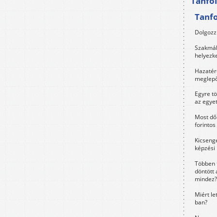
Tanfo
Tanf
Dolgozz 
Szakmák 
helyezk
Hazatérő
meglepő
Egyre t
az egye
Most dől
forintos
Kicsenge
képzési
Többen 
döntött 
mindez?
Miért le
ban?