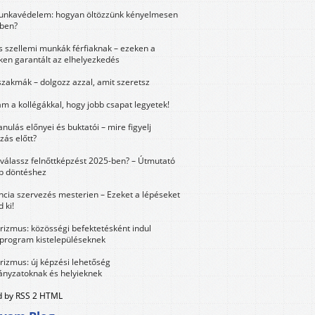
unkavédelem: hogyan öltözzünk kényelmesen
ben?
és szellemi munkák férfiaknak – ezeken a
ken garantált az elhelyezkedés
szakmák – dolgozz azzal, amit szeretsz
m a kollégákkal, hogy jobb csapat legyetek!
anulás előnyei és buktatói – mire figyelj
zás előtt?
válassz felnőttképzést 2025-ben? – Útmutató
bb döntéshez
ncia szervezés mesterien – Ezeket a lépéseket
 ki!
urizmus: közösségi befektetésként indul
 program kistelepüléseknek
urizmus: új képzési lehetőség
nyzatoknak és helyieknek
 by RSS 2 HTML