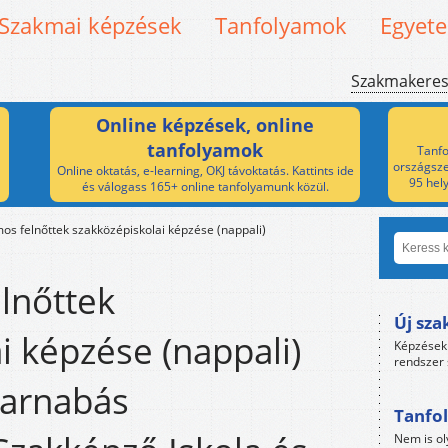
Szakmai képzések
Tanfolyamok
Egyet
Szakmakere
Online képzések, online
tanfolyamok
Tanfo
országsze
Online oktatás, e-learning, OKJ távoktatás. Kattints ide
95 hel
és válogass 165+ online tanfolyamunk közül.
os felnőttek szakközépiskolai képzése (nappali)
lnőttek
Új sza
i képzése (nappali)
Képzések 
rendszer 
Barnabás
Tanfol
Nem is ol