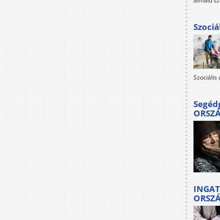
álmaid sz
Szociá
Szociális
Segéd
ORSZ
INGAT
ORSZ