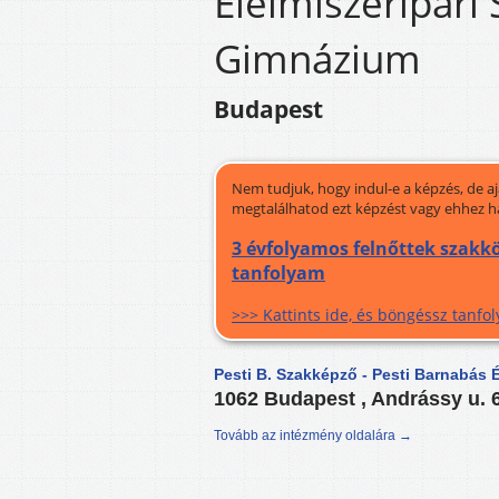
Élelmiszeripari
Gimnázium
Budapest
Nem tudjuk, hogy indul-e a képzés, de a
megtalálhatod ezt képzést vagy ehhez h
3 évfolyamos felnőttek szakkö
tanfolyam
>>> Kattints ide, és böngéssz tanf
Pesti B. Szakképző - Pesti Barnabás 
1062 Budapest , Andrássy u. 
Tovább az intézmény oldalára →