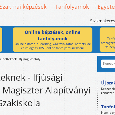
Szakmai képzések
Tanfolyamok
Egyet
Szakmakere
Online képzések, online
tanfolyamok
Tanfo
országsze
Online oktatás, e-learning, OKJ távoktatás. Kattints ide
95 hel
és válogass 165+ online tanfolyamunk közül.
felnőtteknek - Ifjúsági osztály
teknek - Ifjúsági
Új sza
- Magiszter Alapítványi
Képzések 
rendszer 
Szakiskola
Tanfol
Nem is ol