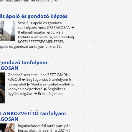
akmáját tanfolyamkereső oldalunkon.
lis ápoló és gondozó képzés
Szociális ápoló és gondozó
szakképzés most ORSZÁGOSAN ❤
9 ellenállhatatlan érvünkért
kattints a weboldalra, és érdeklődj
KÖTELEZETTSÉGMENTESEN
 ápoló és gondozó tanfolyamunkra. ⤵⤵⤵
gondozó tanfolyam
ÁGOSAN
Gondozó szeretnél lenni? EZT IMÁDNI
FOGOD! ❤️ Segédgondozó tanfolyam 6
hónap alatt ▶ Munka és család mellett is
könnyen elvégezhető. ▶ Segítőkész
ügyfélszolgálat. ❤ Érdeklődj most!
LANKÖZVETÍTŐ tanfolyam
ÁGOSAN
Ingatlanközvetítő tanfolyam pár
hónap alatt. ⚠ Ez már a 2021-től