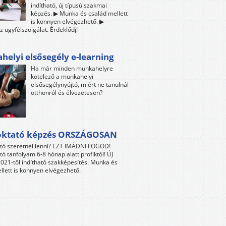
indítható, új típusú szakmai
képzés. ▶ Munka és család mellett
is könnyen elvégezhető. ▶
z ügyfélszolgálat. Érdeklődj!
elyi elsősegély e-learning
Ha már minden munkahelyre
kötelező a munkahelyi
elsősegélynyújtó, miért ne tanulnál
otthonról és élvezetesen?
oktató képzés ORSZÁGOSAN
tó szeretnél lenni? EZT IMÁDNI FOGOD!
tó tanfolyam 6-8 hónap alatt profiktól! ÚJ
021-től indítható szakképesítés. Munka és
llett is könnyen elvégezhető.