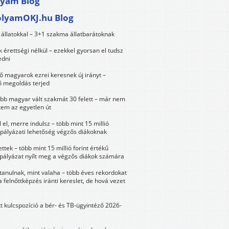
lyam Blog
olyamOKJ.hu Blog
állatokkal – 3+1 szakma állatbarátoknak
érettségi nélkül – ezekkel gyorsan el tudsz
edni
 magyarok ezrei keresnek új irányt –
 megoldás terjed
öbb magyar vált szakmát 30 felett – már nem
tem az egyetlen út
 el, merre indulsz – több mint 15 millió
 pályázati lehetőség végzős diákoknak
ttek – több mint 15 millió forint értékű
 pályázat nyílt meg a végzős diákok számára
tanulnak, mint valaha – több éves rekordokat
a felnőttképzés iránti kereslet, de hová vezet
tt kulcspozíció a bér- és TB-ügyintéző 2026-