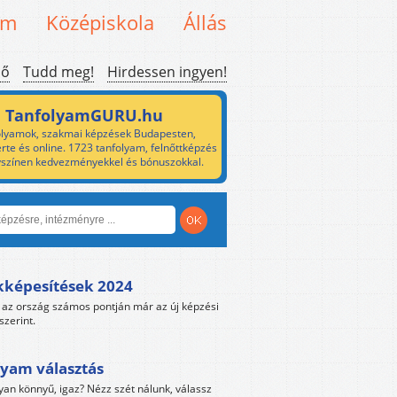
em
Középiskola
Állás
ső
Tudd meg!
Hirdessen ingyen!
TanfolyamGURU.hu
lyamok, szakmai képzések Budapesten,
rte és online. 1723 tanfolyam, felnőttképzés
yszínen kedvezményekkel és bónuszokkal.
kképesítések 2024
az ország számos pontján már az új képzési
szerint.
yam választás
yan könnyű, igaz? Nézz szét nálunk, válassz