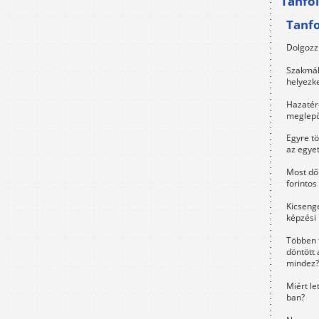
Tanfo
Tanf
Dolgozz 
Szakmák 
helyezk
Hazatérő
meglepő
Egyre t
az egye
Most dől
forintos
Kicsenge
képzési
Többen 
döntött 
mindez?
Miért le
ban?