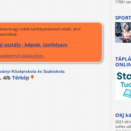
1700+ tan
SPORT
jánlunk egy másik tanfolyamkereső oldalt, ahol
asonlókat:
gi osztály - képzés, tanfolyam
olyamkereső oldalunkon.
TÁPLÁ
ONLI
tványi Középiskola és Szakiskola
. 4/b
Térkép
OKJ ké
2021-től i
széles vá