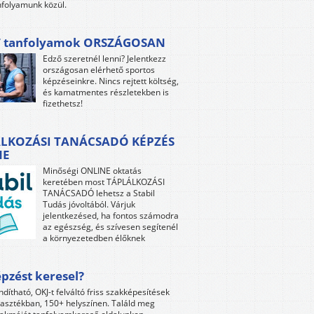
folyamunk közül.
 tanfolyamok ORSZÁGOSAN
Edző szeretnél lenni? Jelentkezz
országosan elérhető sportos
képzéseinkre. Nincs rejtett költség,
és kamatmentes részletekben is
fizethetsz!
LKOZÁSI TANÁCSADÓ KÉPZÉS
NE
Minőségi ONLINE oktatás
keretében most TÁPLÁLKOZÁSI
TANÁCSADÓ lehetsz a Stabil
Tudás jóvoltából. Várjuk
jelentkezésed, ha fontos számodra
az egészség, és szívesen segítenél
a környezetedben élőknek
pzést keresel?
ndítható, OKJ-t felváltó friss szakképesítések
lasztékban, 150+ helyszínen. Találd meg