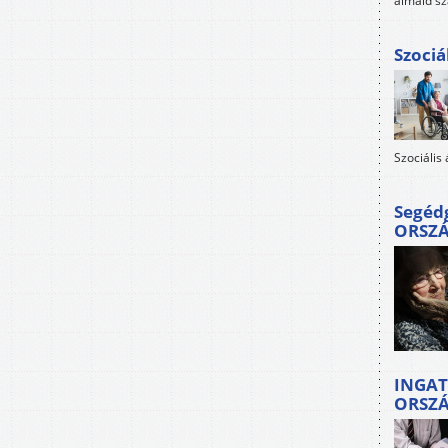
álmaid sz
Szociá
Szociális
Segéd
ORSZ
INGAT
ORSZ