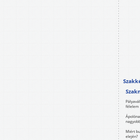
Szakké
Szak
Pályavá
félelem 
Ápolóna
nagyobb
Miért bu
elején?