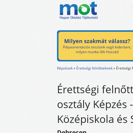
Milyen szakmát válassz?
Pályaorientációs tesztünk segít kideríteni,
milyen munka illik Hozzád
Képzések
»
Érettségi felnőtteknek
»
Érettségi 
Érettségi felnőt
osztály Képzés 
Középiskola és 
Debrecen