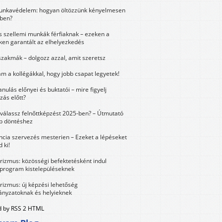
unkavédelem: hogyan öltözzünk kényelmesen
ben?
és szellemi munkák férfiaknak – ezeken a
ken garantált az elhelyezkedés
szakmák – dolgozz azzal, amit szeretsz
m a kollégákkal, hogy jobb csapat legyetek!
anulás előnyei és buktatói – mire figyelj
zás előtt?
válassz felnőttképzést 2025-ben? – Útmutató
bb döntéshez
ncia szervezés mesterien – Ezeket a lépéseket
 ki!
urizmus: közösségi befektetésként indul
 program kistelepüléseknek
urizmus: új képzési lehetőség
nyzatoknak és helyieknek
 by RSS 2 HTML