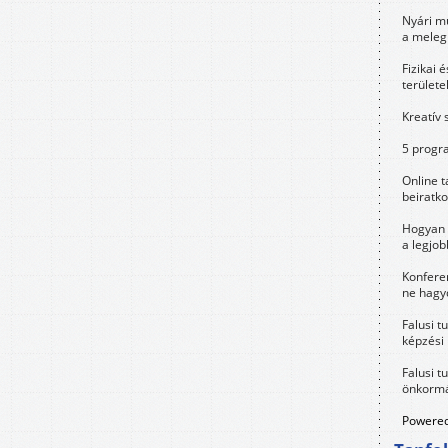
Nyári m
a meleg
Fizikai 
területe
Kreatív 
5 progra
Online t
beiratko
Hogyan 
a legjo
Konfere
ne hagyd
Falusi t
képzési
Falusi t
önkormá
Powered