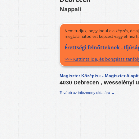
Nappali
Nem tudjuk, hogy indul-e a képzés, de a
megtalálhatod ezt képzést vagy ehhez h
Érettségi felnőtteknek - Ifjúsá
>>> Kattints ide, és böngéssz tanf
Magiszter Középisk - Magiszter Alapí
4030 Debrecen , Wesselényi u
Tovább az intézmény oldalára →