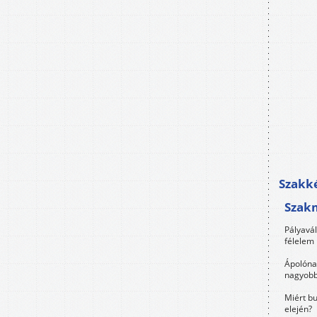
Szakké
Szak
Pályavá
félelem 
Ápolóna
nagyobb
Miért bu
elején?