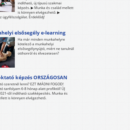
indítható, új típusú szakmai
képzés. ▶ Munka és család mellett
is könnyen elvégezhető. ▶
z ügyfélszolgálat. Érdeklődj!
elyi elsősegély e-learning
Ha már minden munkahelyre
kötelező a munkahelyi
elsősegélynyújtó, miért ne tanulnál
otthonról és élvezetesen?
oktató képzés ORSZÁGOSAN
tó szeretnél lenni? EZT IMÁDNI FOGOD!
tó tanfolyam 6-8 hónap alatt profiktól! ÚJ
021-től indítható szakképesítés. Munka és
llett is könnyen elvégezhető.