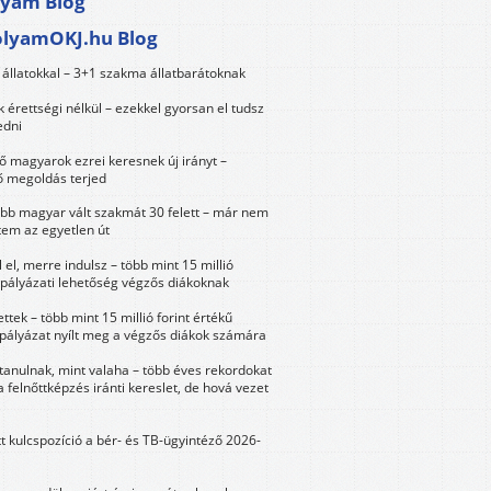
lyam Blog
olyamOKJ.hu Blog
állatokkal – 3+1 szakma állatbarátoknak
érettségi nélkül – ezekkel gyorsan el tudsz
edni
 magyarok ezrei keresnek új irányt –
 megoldás terjed
öbb magyar vált szakmát 30 felett – már nem
tem az egyetlen út
 el, merre indulsz – több mint 15 millió
 pályázati lehetőség végzős diákoknak
ttek – több mint 15 millió forint értékű
 pályázat nyílt meg a végzős diákok számára
tanulnak, mint valaha – több éves rekordokat
a felnőttképzés iránti kereslet, de hová vezet
tt kulcspozíció a bér- és TB-ügyintéző 2026-