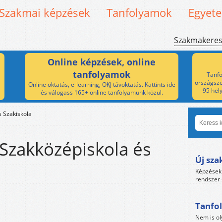
Szakmai képzések
Tanfolyamok
Egyet
Szakmakere
Online képzések, online
tanfolyamok
Tanfo
országsze
Online oktatás, e-learning, OKJ távoktatás. Kattints ide
95 hel
és válogass 165+ online tanfolyamunk közül.
s Szakiskola
Szakközépiskola és
Új sza
Képzések 
rendszer 
Tanfol
Nem is ol