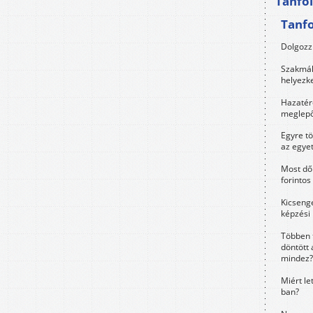
Tanfo
Tanf
Dolgozz 
Szakmák 
helyezk
Hazatérő
meglepő
Egyre t
az egye
Most dől
forintos
Kicsenge
képzési
Többen 
döntött 
mindez?
Miért le
ban?