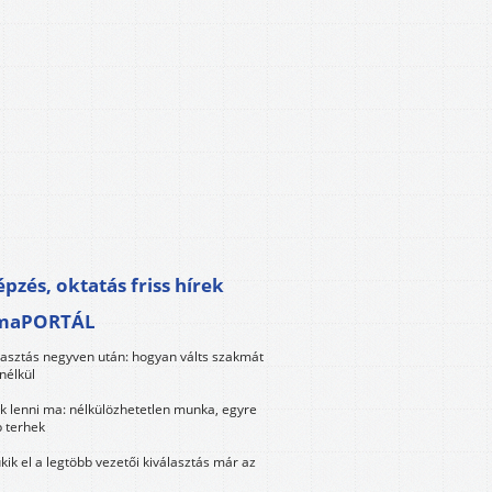
pzés, oktatás friss hírek
maPORTÁL
lasztás negyven után: hogyan válts szakmát
nélkül
k lenni ma: nélkülözhetetlen munka, egyre
 terhek
kik el a legtöbb vezetői kiválasztás már az