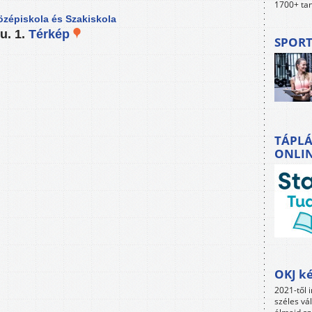
1700+ tan
özépiskola és Szakiskola
u. 1.
Térkép
SPORT
TÁPLÁ
ONLI
OKJ ké
2021-től i
széles vá