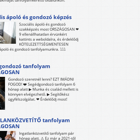
akmáját tanfolyamkereső oldalunkon.
lis ápoló és gondozó képzés
Szociális ápoló és gondozó
szakképzés most ORSZÁGOSAN ❤
9 ellenállhatatlan érvünkért
kattints a weboldalra, és érdeklődj
KÖTELEZETTSÉGMENTESEN
 ápoló és gondozó tanfolyamunkra. ⤵⤵⤵
gondozó tanfolyam
ÁGOSAN
Gondozó szeretnél lenni? EZT IMÁDNI
FOGOD! ❤️ Segédgondozó tanfolyam 6
hónap alatt ▶ Munka és család mellett is
könnyen elvégezhető. ▶ Segítőkész
ügyfélszolgálat. ❤ Érdeklődj most!
LANKÖZVETÍTŐ tanfolyam
ÁGOSAN
Ingatlanközvetítő tanfolyam pár
hónap alatt. ⚠ Ez már a 2021-től