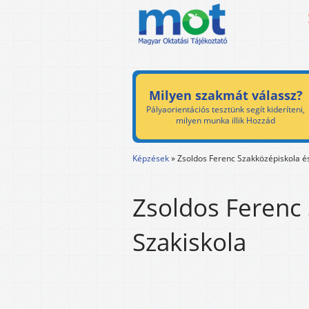
Milyen szakmát válassz?
Pályaorientációs tesztünk segít kideríteni,
milyen munka illik Hozzád
Képzések
»
Zsoldos Ferenc Szakközépiskola é
Zsoldos Ferenc 
Szakiskola