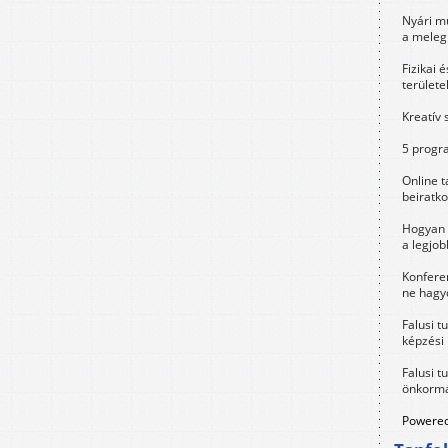
Nyári m
a meleg
Fizikai 
területe
Kreatív 
5 progra
Online t
beiratko
Hogyan 
a legjo
Konfere
ne hagyd
Falusi t
képzési
Falusi t
önkormá
Powered