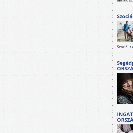
álmaid sz
Szociá
Szociális
Segéd
ORSZ
INGAT
ORSZ