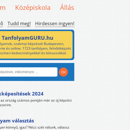
em
Középiskola
Állás
ső
Tudd meg!
Hirdessen ingyen!
TanfolyamGURU.hu
lyamok, szakmai képzések Budapesten,
rte és online. 1723 tanfolyam, felnőttképzés
yszínen kedvezményekkel és bónuszokkal.
kképesítések 2024
az ország számos pontján már az új képzési
szerint.
yam választás
yan könnyű, igaz? Nézz szét nálunk, válassz