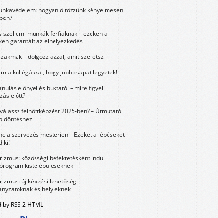
unkavédelem: hogyan öltözzünk kényelmesen
ben?
és szellemi munkák férfiaknak – ezeken a
ken garantált az elhelyezkedés
szakmák – dolgozz azzal, amit szeretsz
m a kollégákkal, hogy jobb csapat legyetek!
anulás előnyei és buktatói – mire figyelj
zás előtt?
válassz felnőttképzést 2025-ben? – Útmutató
bb döntéshez
ncia szervezés mesterien – Ezeket a lépéseket
 ki!
urizmus: közösségi befektetésként indul
 program kistelepüléseknek
urizmus: új képzési lehetőség
nyzatoknak és helyieknek
 by RSS 2 HTML