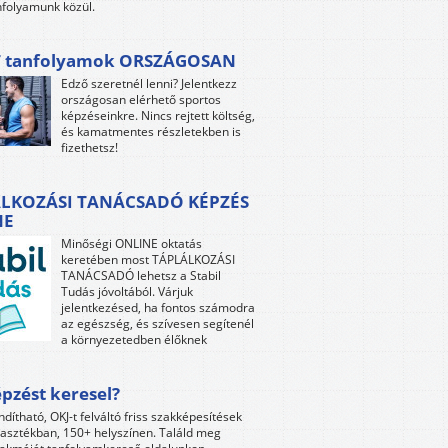
folyamunk közül.
 tanfolyamok ORSZÁGOSAN
Edző szeretnél lenni? Jelentkezz
országosan elérhető sportos
képzéseinkre. Nincs rejtett költség,
és kamatmentes részletekben is
fizethetsz!
LKOZÁSI TANÁCSADÓ KÉPZÉS
NE
Minőségi ONLINE oktatás
keretében most TÁPLÁLKOZÁSI
TANÁCSADÓ lehetsz a Stabil
Tudás jóvoltából. Várjuk
jelentkezésed, ha fontos számodra
az egészség, és szívesen segítenél
a környezetedben élőknek
pzést keresel?
ndítható, OKJ-t felváltó friss szakképesítések
lasztékban, 150+ helyszínen. Találd meg