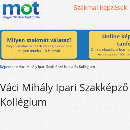
Szakmai képzések
Online kép
Milyen szakmát válassz?
tanf
Pályaorientációs tesztünk segít kideríteni,
Online oktatás, e-learnin
milyen munka illik Hozzád
és válogass 165+ on
Képzések
»
Váci Mihály Ipari Szakképző Iskola és Kollégium
Váci Mihály Ipari Szakképző 
Kollégium