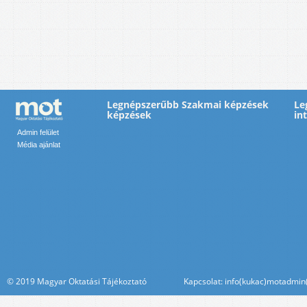
Legnépszerűbb Szakmai képzések
Le
képzések
in
Admin felület
Média ajánlat
© 2019 Magyar Oktatási Tájékoztató Kapcsolat: info(kukac)motadmin(