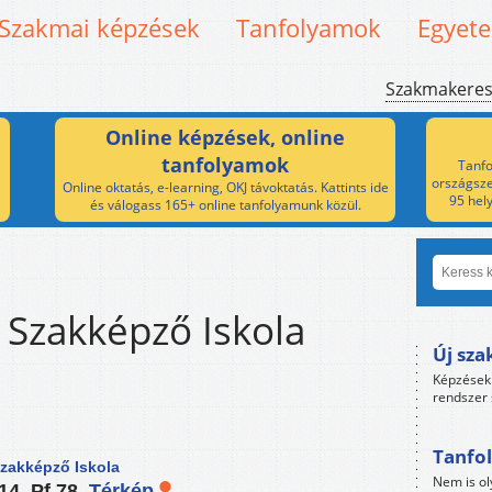
Szakmai képzések
Tanfolyamok
Egyet
Szakmakere
Online képzések, online
tanfolyamok
Tanfo
országsze
Online oktatás, e-learning, OKJ távoktatás. Kattints ide
95 hel
és válogass 165+ online tanfolyamunk közül.
 Szakképző Iskola
Új sza
Képzések 
rendszer 
Tanfol
Szakképző Iskola
Nem is ol
14. Pf.78.
Térkép