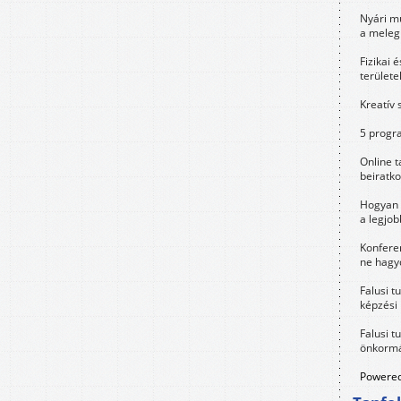
Nyári m
a meleg
Fizikai 
területe
Kreatív 
5 progra
Online t
beiratko
Hogyan 
a legjo
Konfere
ne hagyd
Falusi t
képzési
Falusi t
önkormá
Powered