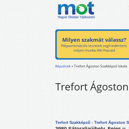
Milyen szakmát válassz?
Pályaorientációs tesztünk segít kideríteni,
milyen munka illik Hozzád
Képzések
»
Trefort Ágoston Szakképző Iskola
Trefort Ágoston
Terfort Szakképző - Trefort Ágoston 
3980 Sátoraljaújhely, Fejes u. 