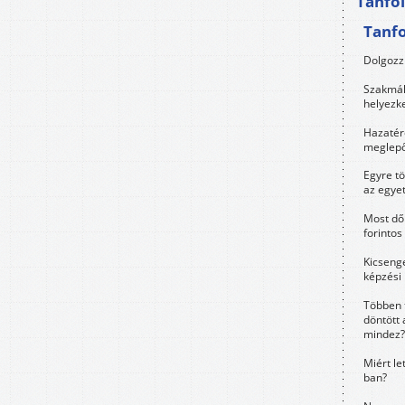
Tanfo
Tanf
Dolgozz 
Szakmák 
helyezk
Hazatérő
meglepő
Egyre t
az egye
Most dől
forintos
Kicsenge
képzési
Többen 
döntött 
mindez?
Miért le
ban?