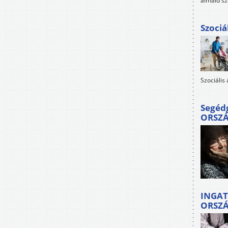
álmaid sz
Szociá
Szociális
Segéd
ORSZ
INGAT
ORSZ