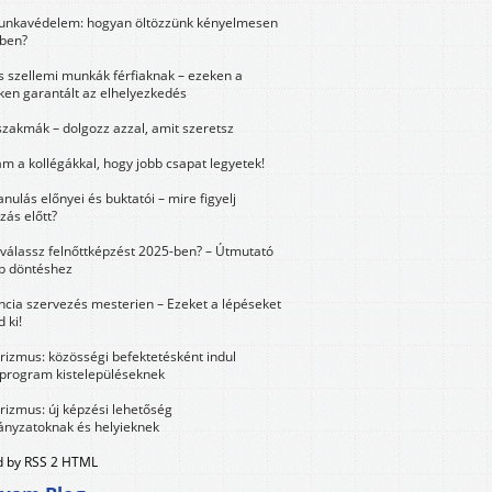
unkavédelem: hogyan öltözzünk kényelmesen
ben?
és szellemi munkák férfiaknak – ezeken a
ken garantált az elhelyezkedés
szakmák – dolgozz azzal, amit szeretsz
m a kollégákkal, hogy jobb csapat legyetek!
anulás előnyei és buktatói – mire figyelj
zás előtt?
válassz felnőttképzést 2025-ben? – Útmutató
bb döntéshez
ncia szervezés mesterien – Ezeket a lépéseket
 ki!
urizmus: közösségi befektetésként indul
 program kistelepüléseknek
urizmus: új képzési lehetőség
nyzatoknak és helyieknek
 by RSS 2 HTML