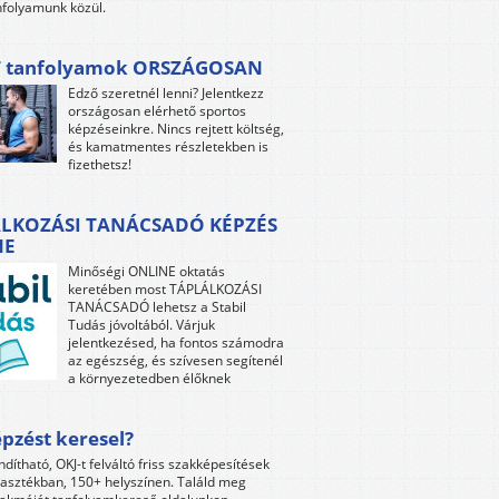
folyamunk közül.
 tanfolyamok ORSZÁGOSAN
Edző szeretnél lenni? Jelentkezz
országosan elérhető sportos
képzéseinkre. Nincs rejtett költség,
és kamatmentes részletekben is
fizethetsz!
LKOZÁSI TANÁCSADÓ KÉPZÉS
NE
Minőségi ONLINE oktatás
keretében most TÁPLÁLKOZÁSI
TANÁCSADÓ lehetsz a Stabil
Tudás jóvoltából. Várjuk
jelentkezésed, ha fontos számodra
az egészség, és szívesen segítenél
a környezetedben élőknek
pzést keresel?
ndítható, OKJ-t felváltó friss szakképesítések
lasztékban, 150+ helyszínen. Találd meg