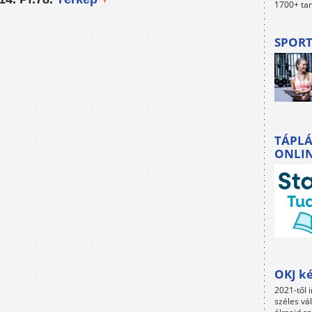
1700+ tan
SPORT
TÁPLÁ
ONLI
OKJ ké
2021-től i
széles vá