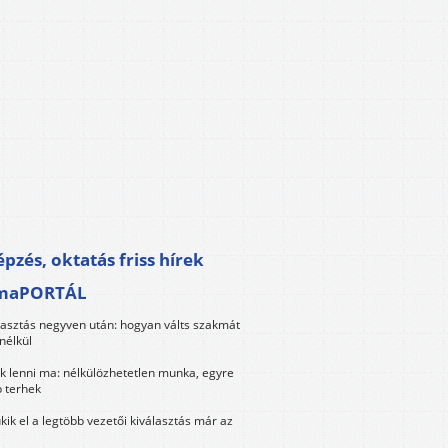
pzés, oktatás friss hírek
maPORTÁL
lasztás negyven után: hogyan válts szakmát
nélkül
k lenni ma: nélkülözhetetlen munka, egyre
 terhek
kik el a legtöbb vezetői kiválasztás már az