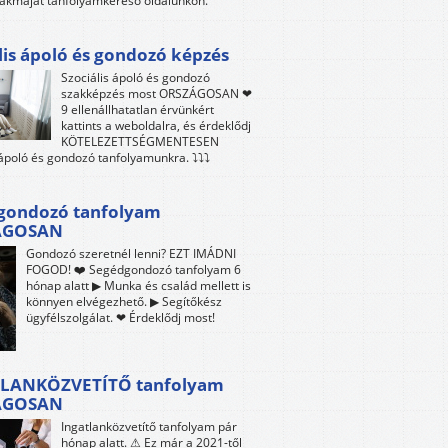
akmáját tanfolyamkereső oldalunkon.
lis ápoló és gondozó képzés
Szociális ápoló és gondozó
szakképzés most ORSZÁGOSAN ❤
9 ellenállhatatlan érvünkért
kattints a weboldalra, és érdeklődj
KÖTELEZETTSÉGMENTESEN
 ápoló és gondozó tanfolyamunkra. ⤵⤵⤵
gondozó tanfolyam
ÁGOSAN
Gondozó szeretnél lenni? EZT IMÁDNI
FOGOD! ❤️ Segédgondozó tanfolyam 6
hónap alatt ▶ Munka és család mellett is
könnyen elvégezhető. ▶ Segítőkész
ügyfélszolgálat. ❤ Érdeklődj most!
LANKÖZVETÍTŐ tanfolyam
ÁGOSAN
Ingatlanközvetítő tanfolyam pár
hónap alatt. ⚠ Ez már a 2021-től