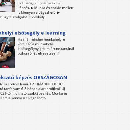
indítható, új típusú szakmai
képzés. ▶ Munka és család mellett
is könnyen elvégezhető. ▶
z ügyfélszolgálat. Érdeklődj!
elyi elsősegély e-learning
Ha már minden munkahelyre
kötelező a munkahelyi
elsősegélynyújtó, miért ne tanulnál
otthonról és élvezetesen?
oktató képzés ORSZÁGOSAN
tó szeretnél lenni? EZT IMÁDNI FOGOD!
tó tanfolyam 6-8 hónap alatt profiktól! ÚJ
021-től indítható szakképesítés. Munka és
llett is könnyen elvégezhető.