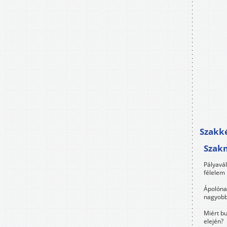
Szakké
Szak
Pályavá
félelem 
Ápolóna
nagyobb
Miért bu
elején?