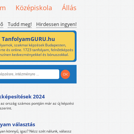
em
Középiskola
Állás
ső
Tudd meg!
Hirdessen ingyen!
TanfolyamGURU.hu
lyamok, szakmai képzések Budapesten,
rte és online. 1723 tanfolyam, felnőttképzés
yszínen kedvezményekkel és bónuszokkal.
kképesítések 2024
az ország számos pontján már az új képzési
szerint.
yam választás
yan könnyű, igaz? Nézz szét nálunk, válassz