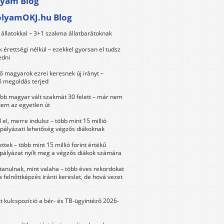
lyam Blog
olyamOKJ.hu Blog
állatokkal – 3+1 szakma állatbarátoknak
érettségi nélkül – ezekkel gyorsan el tudsz
edni
 magyarok ezrei keresnek új irányt –
 megoldás terjed
öbb magyar vált szakmát 30 felett – már nem
tem az egyetlen út
 el, merre indulsz – több mint 15 millió
 pályázati lehetőség végzős diákoknak
ttek – több mint 15 millió forint értékű
 pályázat nyílt meg a végzős diákok számára
tanulnak, mint valaha – több éves rekordokat
a felnőttképzés iránti kereslet, de hová vezet
tt kulcspozíció a bér- és TB-ügyintéző 2026-