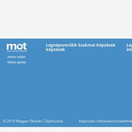
Legnépszerűbb Szakmai képzések
Le
képzések
in
Admin felület
Média ajánlat
© 2019 Magyar Oktatási Tájékoztató Kapcsolat: info(kukac)motadmin(