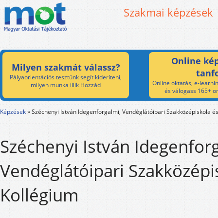
Szakmai képzések
Online kép
Milyen szakmát válassz?
tanf
Pályaorientációs tesztünk segít kideríteni,
Online oktatás, e-learnin
milyen munka illik Hozzád
és válogass 165+ on
Képzések
»
Széchenyi István Idegenforgalmi, Vendéglátóipari Szakközépiskola é
Széchenyi István Idegenfor
Vendéglátóipari Szakközépi
Kollégium