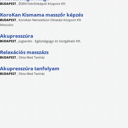
BUDAPEST
,
ÉDEN Felnőttképző Központ Kft
KoroKan Kismama masszőr képzés
BUDAPEST
,
KoroKan Nemzetközi Oktatási Központ Kft
Masszázs
Akupresszúra
BUDAPEST
,
Juglandis - Egészségügyi és Szolgáltató Kft.
Relaxációs masszázs
BUDAPEST
,
Okta Med Tanház
Akupresszúra tanfolyam
BUDAPEST
,
Okta Med Tanház