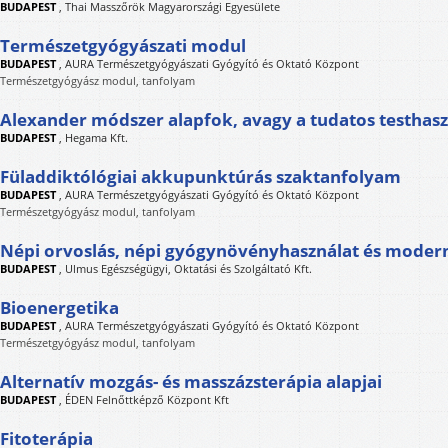
BUDAPEST
,
Thai Masszőrök Magyarországi Egyesülete
Természetgyógyászati modul
BUDAPEST
,
AURA Természetgyógyászati Gyógyító és Oktató Központ
Természetgyógyász modul, tanfolyam
Alexander módszer alapfok, avagy a tudatos testhasz
BUDAPEST
,
Hegama Kft.
Füladdiktólógiai akkupunktúrás szaktanfolyam
BUDAPEST
,
AURA Természetgyógyászati Gyógyító és Oktató Központ
Természetgyógyász modul, tanfolyam
Népi orvoslás, népi gyógynövényhasználat és moder
BUDAPEST
,
Ulmus Egészségügyi, Oktatási és Szolgáltató Kft.
Bioenergetika
BUDAPEST
,
AURA Természetgyógyászati Gyógyító és Oktató Központ
Természetgyógyász modul, tanfolyam
Alternatív mozgás- és masszázsterápia alapjai
BUDAPEST
,
ÉDEN Felnőttképző Központ Kft
Fitoterápia