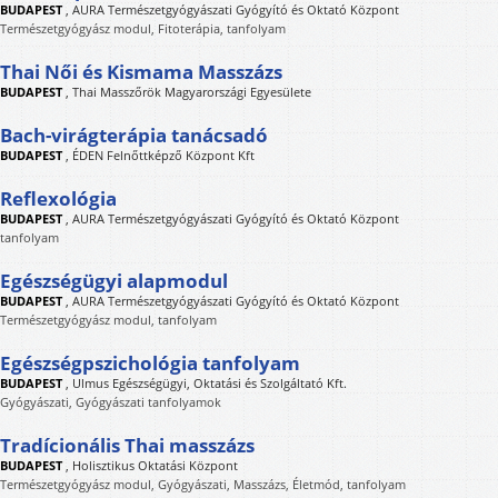
BUDAPEST
,
AURA Természetgyógyászati Gyógyító és Oktató Központ
Természetgyógyász modul, Fitoterápia, tanfolyam
Thai Női és Kismama Masszázs
BUDAPEST
,
Thai Masszőrök Magyarországi Egyesülete
Bach-virágterápia tanácsadó
BUDAPEST
,
ÉDEN Felnőttképző Központ Kft
Reflexológia
BUDAPEST
,
AURA Természetgyógyászati Gyógyító és Oktató Központ
tanfolyam
Egészségügyi alapmodul
BUDAPEST
,
AURA Természetgyógyászati Gyógyító és Oktató Központ
Természetgyógyász modul, tanfolyam
Egészségpszichológia tanfolyam
BUDAPEST
,
Ulmus Egészségügyi, Oktatási és Szolgáltató Kft.
Gyógyászati, Gyógyászati tanfolyamok
Tradícionális Thai masszázs
BUDAPEST
,
Holisztikus Oktatási Központ
Természetgyógyász modul, Gyógyászati, Masszázs, Életmód, tanfolyam