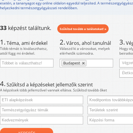
esetén, a tananyagot egy online oldalon egyedül teljesíted. A természetgyógyász o
helyezkedni természetgyógyászati rendelőben.
33
képzést találtunk.
Szűkítsd tovább a találatokat! »
1.
2.
3.
Téma, ami érdekel
Város, ahol tanulnál
Vé
Több témát is kiválaszthatsz,
Válaszd ki a városokat, melyek
Hogy ol
attól függ mi érdekel.
elérhetők számodra.
beiratko
Végzet
Budapest
Életko
4.
Szűkítsd a képzéseket jellemzők szerint
A képzések több jellemzővel vannak ellátva. Szűkítsd tovább őket