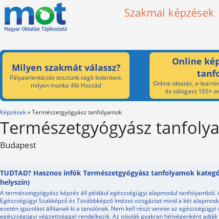
Szakmai képzések
Online kép
Milyen szakmát válassz?
tanf
Pályaorientációs tesztünk segít kideríteni,
Online oktatás, e-learnin
milyen munka illik Hozzád
és válogass 165+ on
Képzések
»
Természetgyógyász tanfolyamok
Természetgyógyász tanfol
Budapest
TUDTAD? Hasznos infók Természetgyógyász tanfolyamok kategór
helyszín)
A természetgyógyász képzés áll például egészségügyi alapmodul tanfolyamból. A 
Egészségügyi Szakképző és Továbbképző Intézet vizsgáztat mind a két alapmodu
esetén igazolást állítanak ki a tanulónak. Nem kell részt vennie az egészségügyi 
egészségügyi végzettséggel rendelkezik. Az iskolák gyakran hétvégenként adják 