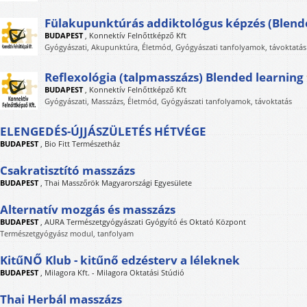
Fülakupunktúrás addiktológus képzés (Blend
BUDAPEST
,
Konnektív Felnőttképző Kft
Gyógyászati, Akupunktúra, Életmód, Gyógyászati tanfolyamok, távoktatás
Reflexológia (talpmasszázs) Blended learning
BUDAPEST
,
Konnektív Felnőttképző Kft
Gyógyászati, Masszázs, Életmód, Gyógyászati tanfolyamok, távoktatás
ELENGEDÉS-ÚJJÁSZÜLETÉS HÉTVÉGE
BUDAPEST
,
Bio Fitt Természetház
Csakratisztító masszázs
BUDAPEST
,
Thai Masszőrök Magyarországi Egyesülete
Alternatív mozgás és masszázs
BUDAPEST
,
AURA Természetgyógyászati Gyógyító és Oktató Központ
Természetgyógyász modul, tanfolyam
KitűNŐ Klub - kitűnő edzésterv a léleknek
BUDAPEST
,
Milagora Kft. - Milagora Oktatási Stúdió
Thai Herbál masszázs