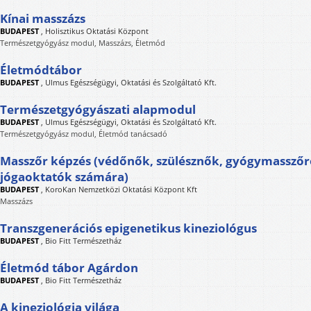
Kínai masszázs
BUDAPEST
,
Holisztikus Oktatási Központ
Természetgyógyász modul, Masszázs, Életmód
Életmódtábor
BUDAPEST
,
Ulmus Egészségügyi, Oktatási és Szolgáltató Kft.
Természetgyógyászati alapmodul
BUDAPEST
,
Ulmus Egészségügyi, Oktatási és Szolgáltató Kft.
Természetgyógyász modul, Életmód tanácsadó
Masszőr képzés (védőnők, szülésznők, gyógymassző
jógaoktatók számára)
BUDAPEST
,
KoroKan Nemzetközi Oktatási Központ Kft
Masszázs
Transzgenerációs epigenetikus kineziológus
BUDAPEST
,
Bio Fitt Természetház
Életmód tábor Agárdon
BUDAPEST
,
Bio Fitt Természetház
A kineziológia világa