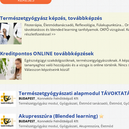
Természetgyógyász képzés, továbbképzés
Fitoterápia, Életmódtanácsadó, Reflexológia, Fülakupunktúra... O
távoktatásos és blended learning tanfolyamok. OKFŐ vizsgával. 
részletfizetéssel >>
Kreditpontos ONLINE továbbképzések
Egészségügyi szakdolgozóknak, természetgyógyászoknak. A képzé
tananyaghoz való hozzájutás és a vizsga is online történik. Nincs 
Válasszon képzéseink közül!
Természetgyógyászati alapmodul TÁVOKTAT
BUDAPEST
,
Konnektív Felnőttképző Kft
Természetgyógyász modul, Gyógyászati, Életmód tanácsadó, Életmód, Gyó
Akupresszúra (Blended learning)
BUDAPEST
,
Konnektív Felnőttképző Kft
Természetgyógyász modul, Gyógyászati, Akupresszúra, Életmód