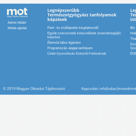
Legnépszerűbb
Le
Természetgyógyász tanfolyamok
Te
képzések
in
Admin felület
Park- és erdőápolási kisgépkezelő
Bio
Média ajánlat
Egyéb szervezetek könyvelőinek ismeretmegújító
Hol
képzése
Tha
Életmód tábor Agárdon
Esz
Programozás alapjai tanfolyam
Szol
Üzleti Gyorsítósáv Esküvői Fotósoknak
ÉDE
© 2019 Magyar Oktatási Tájékoztató Kapcsolat: info(kukac)motadmin(