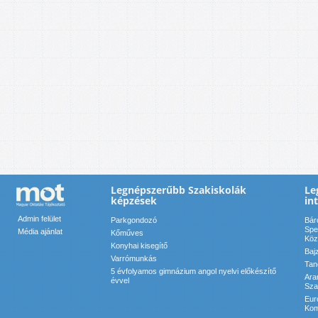
Legnépszerűbb Szakiskolák
Le
képzések
in
Admin felület
Parkgondozó
Bár
Spe
Média ajánlat
Kőműves
Köz
Konyhai kisegítő
Baj
Varrómunkás
Tan
5 évfolyamos gimnázium angol nyelvi előkészítő
Ara
évvel
Sza
Eur
Kom