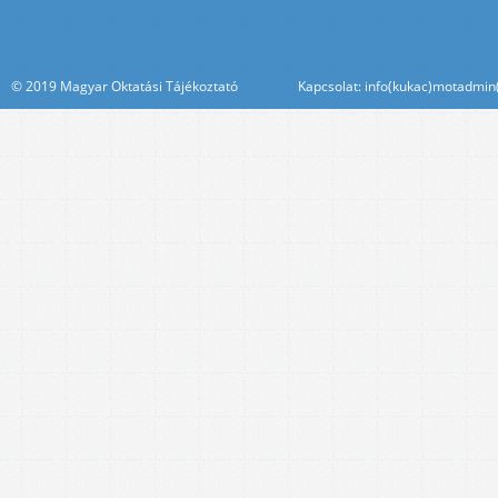
© 2019 Magyar Oktatási Tájékoztató Kapcsolat: info(kukac)motadmin(