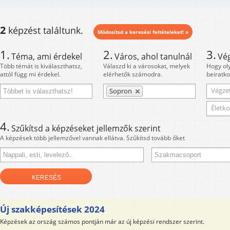
2
képzést találtunk.
Módosítsd a keresési feltételeket! »
1.
2.
3.
Téma, ami érdekel
Város, ahol tanulnál
Vé
Több témát is kiválaszthatsz,
Válaszd ki a városokat, melyek
Hogy ol
attól függ mi érdekel.
elérhetők számodra.
beiratko
Végzet
Sopron
Életko
4.
Szűkítsd a képzéseket jellemzők szerint
A képzések több jellemzővel vannak ellátva. Szűkítsd tovább őket
Új szakképesítések 2024
Képzések az ország számos pontján már az új képzési rendszer szerint.