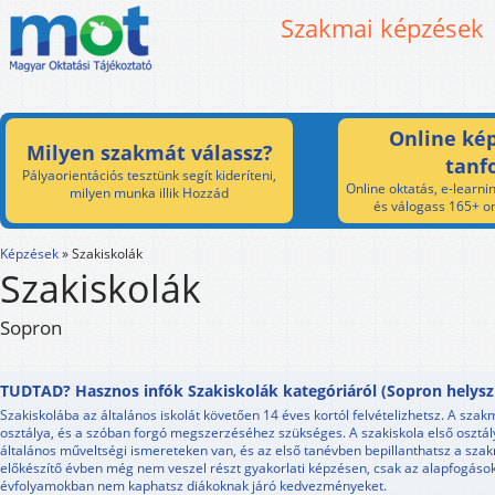
Szakmai képzések
Online kép
Milyen szakmát válassz?
tanf
Pályaorientációs tesztünk segít kideríteni,
Online oktatás, e-learnin
milyen munka illik Hozzád
és válogass 165+ on
Képzések
»
Szakiskolák
Szakiskolák
Sopron
TUDTAD? Hasznos infók Szakiskolák kategóriáról (Sopron helysz
Szakiskolába az általános iskolát követően 14 éves kortól felvételizhetsz. A szak
osztálya, és a szóban forgó megszerzéséhez szükséges. A szakiskola első osztá
általános műveltségi ismereteken van, és az első tanévben bepillanthatsz a szak
előkészítő évben még nem veszel részt gyakorlati képzésen, csak az alapfogások
évfolyamokban nem kaphatsz diákoknak járó kedvezményeket.