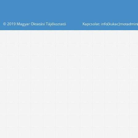
© 2019 Magyar Oktatási Tájékoztató Kapcsolat: info(kukac)motadmin(