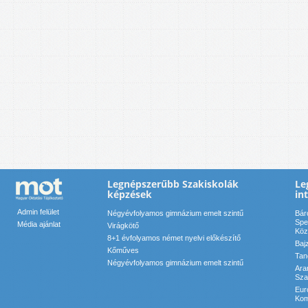
Legnépszerűbb Szakiskolák
Le
képzések
in
Admin felület
Négyévfolyamos gimnázium emelt szintű
Bár
Spe
Média ajánlat
Virágkötő
Köz
8+1 évfolyamos német nyelvi előkészítő
Baj
Kőműves
Tan
Négyévfolyamos gimnázium emelt szintű
Ara
Sza
Eur
Kom