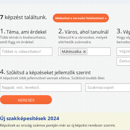
7
képzést találtunk.
Módosítsd a keresési feltételeket! »
1.
2.
3.
Téma, ami érdekel
Város, ahol tanulnál
Vé
Több témát is kiválaszthatsz,
Válaszd ki a városokat, melyek
Hogy ol
attól függ mi érdekel.
elérhetők számodra.
beiratko
Végzet
Mátészalka
Életko
4.
Szűkítsd a képzéseket jellemzők szerint
A képzések több jellemzővel vannak ellátva. Szűkítsd tovább őket
Új szakképesítések 2024
Képzések az ország számos pontján már az új képzési rendszer szerint.