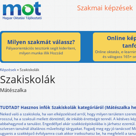
Szakmai képzések
Online kép
Milyen szakmát válassz?
tanf
Pályaorientációs tesztünk segít kideríteni,
Online oktatás, e-learnin
milyen munka illik Hozzád
és válogass 165+ on
Képzések
»
Szakiskolák
Szakiskolák
Mátészalka
TUDTAD? Hasznos infók Szakiskolák kategóriáról (Mátészalka he
Neked való a szakiskola, ha van elképzelésed arról, hogy milyen területen szeret
rosszul, ha a szaksuli mellett döntöttél, de inkább érettségit tennél. A kétéves 
abbahagynod a tanulást. Engedéllyel akár szakközépiskolába is járhatsz ezentúl.
szívesen tanulnál általános műveltségi tárgyakat. Fogadj meg egy jó tanácsot! Mi
ugyanis a szakképző évfolyamra csak akkor iratkozhatsz be, ha megfelelő a ta