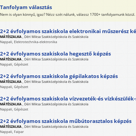
Tanfolyam választás
Nem is olyan könnyű, igaz? Nézz szét nálunk, válassz 1700+ tanfolyamunk közül.
2+2 évfolyamos szakiskola elektronikai műszerész k
MÁTÉSZALKA
,
Déri Miksa Szakközépiskola és Szakiskola
Nappali, Elektrotechnika-elektronika
2+2 évfolyamos szakiskola hegesztő képzés
MÁTÉSZALKA
,
Déri Miksa Szakközépiskola és Szakiskola
Nappali, Gépészet
2+2 évfolyamos szakiskola gépilakatos képzés
MÁTÉSZALKA
,
Déri Miksa Szakközépiskola és Szakiskola
Nappali, Gépészet
2+2 évfolyamos szakiskola vízvezeték-és vízkészülék-
MÁTÉSZALKA
,
Déri Miksa Szakközépiskola és Szakiskola
Nappali, Gépészet
2+2 évfolyamos szakiskola műbútorasztalos képzés
MÁTÉSZALKA
,
Déri Miksa Szakközépiskola és Szakiskola
Nappali, Faipar