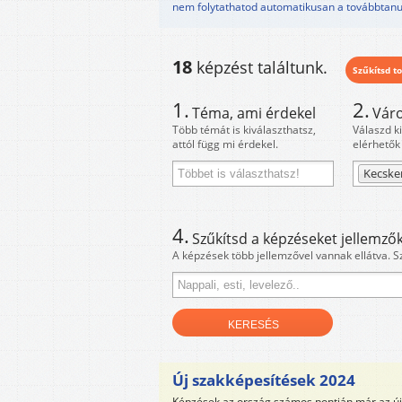
nem folytathatod automatikusan a továbbtanu
18
képzést találtunk.
Szűkítsd to
1.
2.
Téma, ami érdekel
Váro
Több témát is kiválaszthatsz,
Válaszd k
attól függ mi érdekel.
elérhetők
Kecsk
4.
Szűkítsd a képzéseket jellemzők
A képzések több jellemzővel vannak ellátva. S
Új szakképesítések 2024
Képzések az ország számos pontján már az új 