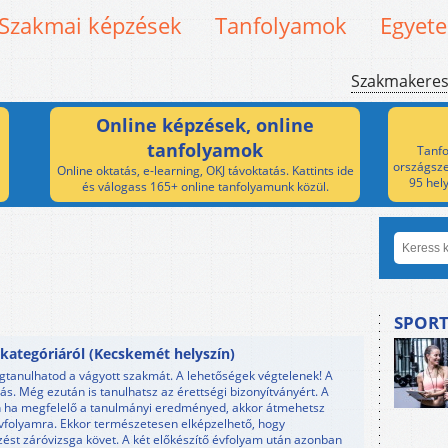
Szakmai képzések
Tanfolyamok
Egyet
Szakmakere
Online képzések, online
tanfolyamok
Tanfo
országsze
Online oktatás, e-learning, OKJ távoktatás. Kattints ide
95 hel
és válogass 165+ online tanfolyamunk közül.
SPORT
kategóriáról (Kecskemét helyszín)
megtanulhatod a vágyott szakmát. A lehetőségek végtelenek! A
ás. Még ezután is tanulhatsz az érettségi bizonyítványért. A
án ha megfelelő a tanulmányi eredményed, akkor átmehetsz
vfolyamra. Ekkor természetesen elképzelhető, hogy
pzést záróvizsga követ. A két előkészítő évfolyam után azonban