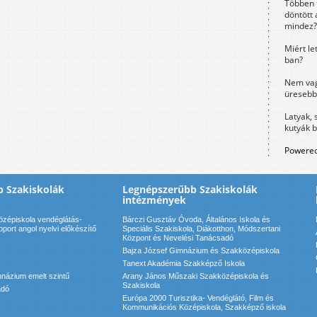
Többen 
döntött 
mindez?
Miért le
ban?
Nem vag
üresebb
Latyak, 
kutyák 
Powered
 Szakiskolák
Legnépszerűbb Szakiskolák
intézmények
özépiskola vendéglátás-
Bárczi Gusztáv Óvoda, Általános Iskola és
port angol nyelvi előkészítő
Speciális Szakiskola, Diákotthon, Módszertani
Központ és Nevelési Tanácsadó
Bajza József Gimnázium és Szakközépiskola
Tanext Akadémia Szakképző Iskola
názium emelt szintű
Arany János Műszaki Szakközépiskola és
Szakiskola
adó
Európa 2000 Turisztika- Vendéglátó, Film és
Kommunikációs Középiskola, Szakképző iskola