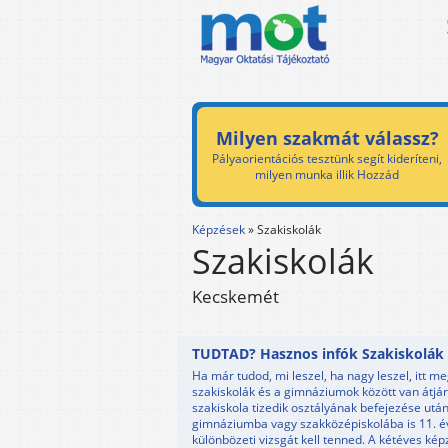
Milyen szakmát válassz?
Pályaorientációs tesztünk segít kideríteni,
milyen munka illik Hozzád
Képzések
»
Szakiskolák
Szakiskolák
Kecskemét
TUDTAD? Hasznos infók Szakiskolák 
Ha már tudod, mi leszel, ha nagy leszel, itt 
szakiskolák és a gimnáziumok között van átjár
szakiskola tizedik osztályának befejezése ut
gimnáziumba vagy szakközépiskolába is 11. é
különbözeti vizsgát kell tenned. A kétéves ké