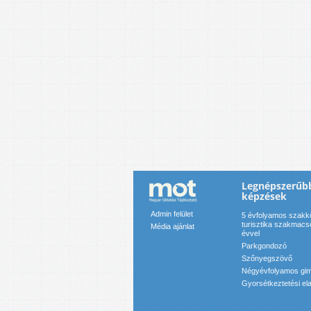
Legnépszerűbb
képzések
Admin felület
5 évfolyamos szakk
turisztika szakmacso
Média ajánlat
évvel
Parkgondozó
Szőnyegszövő
Négyévfolyamos gim
Gyorsétkeztetési el