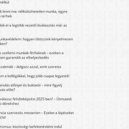
nélkül
k lenni ma: nélkülözhetetlen munka, egyre
 terhek
kik el a legtöbb vezetői kiválasztás már az
unkavédelem: hogyan öltözzünk kényelmesen
ben?
és szellemi munkák férfiaknak – ezeken a
ken garantált az elhelyezkedés
szakmák – dolgozz azzal, amit szeretsz
m a kollégákkal, hogy jobb csapat legyetek!
anulás előnyei és buktatói – mire figyelj
zás előtt?
válassz felnőttképzést 2025-ben? – Útmutató
bb döntéshez
ncia szervezés mesterien – Ezeket a lépéseket
 ki!
urizmus: közösségi befektetésként indul