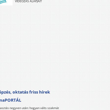
VIDEÓZÁS ALAPJAIT
pzés, oktatás friss hírek
maPORTÁL
lasztás negyven után: hogyan válts szakmát