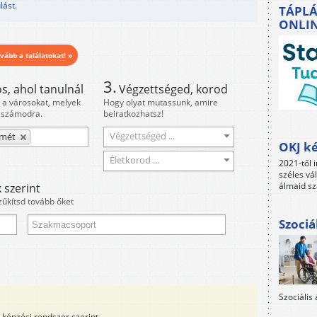
lást.
TÁPLÁ
ONLI
vább a találatokat! »
3.
s, ahol tanulnál
Végzettséged, korod
i a városokat, melyek
Hogy olyat mutassunk, amire
 számodra.
beiratkozhatsz!
Végzettséged ...
emét
OKJ ké
Életkorod ...
2021-től i
széles vá
álmaid sz
 szerint
zűkítsd tovább őket
Szociá
Szociális
képzési rendszer szerint.