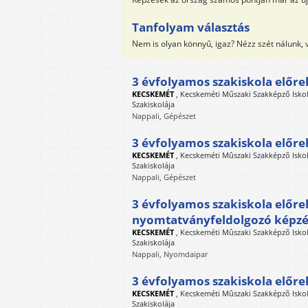
Tanfolyam választás
Nem is olyan könnyű, igaz? Nézz szét nálunk,
3 évfolyamos szakiskola előre
KECSKEMÉT
,
Kecskeméti Műszaki Szakképző Iskol
Szakiskolája
Nappali, Gépészet
3 évfolyamos szakiskola előre
KECSKEMÉT
,
Kecskeméti Mûszaki Szakképzõ Iskola
Szakiskolája
Nappali, Gépészet
3 évfolyamos szakiskola előre
nyomtatványfeldolgozó képzé
KECSKEMÉT
,
Kecskeméti Mûszaki Szakképzõ Iskola
Szakiskolája
Nappali, Nyomdaipar
3 évfolyamos szakiskola előr
KECSKEMÉT
,
Kecskeméti Mûszaki Szakképzõ Iskola
Szakiskolája