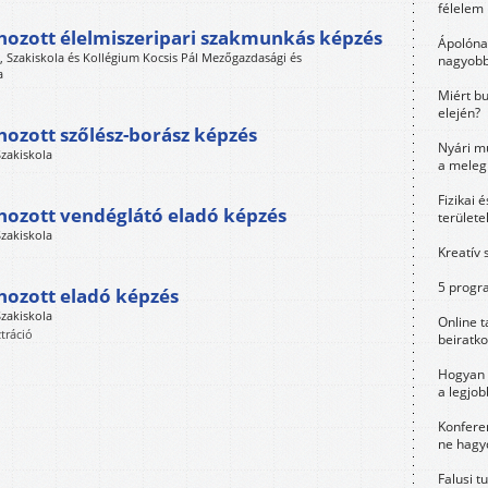
félelem 
hozott élelmiszeripari szakmunkás képzés
Ápolóna
Szakiskola és Kollégium Kocsis Pál Mezőgazdasági és
nagyobb
a
Miért bu
elején?
hozott szőlész-borász képzés
Nyári m
Szakiskola
a meleg
Fizikai 
hozott vendéglátó eladó képzés
területe
Szakiskola
Kreatív 
5 progra
hozott eladó képzés
Szakiskola
Online t
tráció
beiratko
Hogyan 
a legjo
Konfere
ne hagyd
Falusi t