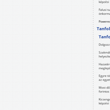
képzési
Falusi t
önkormá
Powered
Tanfo
Tanf
Dolgozz 
Szakmák 
helyezk
Hazatérő
meglepő
Egyre t
az egye
Most dől
forintos
Kicsenge
képzési