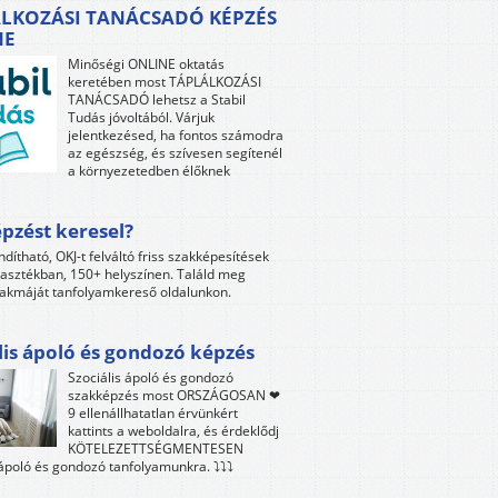
LKOZÁSI TANÁCSADÓ KÉPZÉS
NE
Minőségi ONLINE oktatás
keretében most TÁPLÁLKOZÁSI
TANÁCSADÓ lehetsz a Stabil
Tudás jóvoltából. Várjuk
jelentkezésed, ha fontos számodra
az egészség, és szívesen segítenél
a környezetedben élőknek
pzést keresel?
ndítható, OKJ-t felváltó friss szakképesítések
lasztékban, 150+ helyszínen. Találd meg
akmáját tanfolyamkereső oldalunkon.
lis ápoló és gondozó képzés
Szociális ápoló és gondozó
szakképzés most ORSZÁGOSAN ❤
9 ellenállhatatlan érvünkért
kattints a weboldalra, és érdeklődj
KÖTELEZETTSÉGMENTESEN
 ápoló és gondozó tanfolyamunkra. ⤵⤵⤵