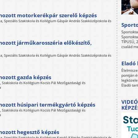
ehozott motorkerékpár szerelő képzés
, Speciális Szakiskola és Kollégium Gáspár András Szakközépiskola és
Sport
Sportokta
Sportokta
hozott járműkarosszéria előkészítő,
TÍPUSÚ, 2
család me
, Speciális Szakiskola és Kollégium Gáspár András Szakközépiskola és
Eladó 
Élelmisze
pontján é
hozott gazda képzés
legközele
Szakiskola és Kollégium Kocsis Pál Mezőgazdasági és
Eladó tan
a
VIDEÓ
ehozott húsipari termékgyártó képzés
KÉPZÉ
Szakiskola és Kollégium Kocsis Pál Mezőgazdasági és
a
hozott hegesztő képzés
a, Speciális Szakiskola és Kollégium Kandó Kálmán Szakközépiskola és