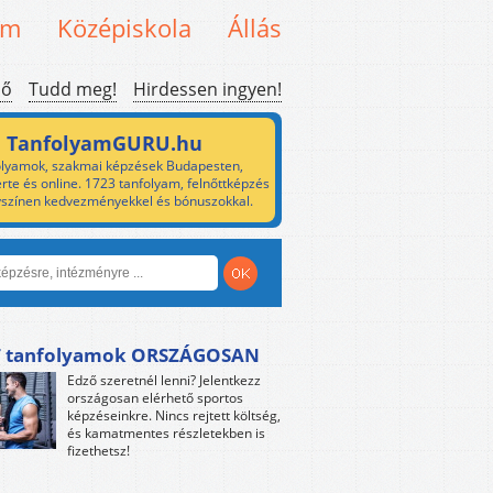
em
Középiskola
Állás
ső
Tudd meg!
Hirdessen ingyen!
TanfolyamGURU.hu
lyamok, szakmai képzések Budapesten,
rte és online. 1723 tanfolyam, felnőttképzés
yszínen kedvezményekkel és bónuszokkal.
 tanfolyamok ORSZÁGOSAN
Edző szeretnél lenni? Jelentkezz
országosan elérhető sportos
képzéseinkre. Nincs rejtett költség,
és kamatmentes részletekben is
fizethetsz!