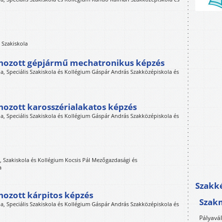
s Szakiskola
ehozott gépjármű mechatronikus képzés
, Speciális Szakiskola és Kollégium Gáspár András Szakközépiskola és
hozott karosszérialakatos képzés
, Speciális Szakiskola és Kollégium Gáspár András Szakközépiskola és
Szakiskola és Kollégium Kocsis Pál Mezőgazdasági és
a
Szakké
hozott kárpitos képzés
Szak
, Speciális Szakiskola és Kollégium Gáspár András Szakközépiskola és
Pályavá