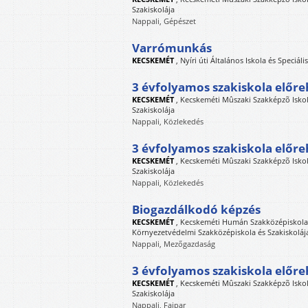
Szakiskolája
Nappali, Gépészet
Varrómunkás
KECSKEMÉT
,
Nyíri úti Általános Iskola és Speciáli
3 évfolyamos szakiskola előr
KECSKEMÉT
,
Kecskeméti Mûszaki Szakképzõ Iskola
Szakiskolája
Nappali, Közlekedés
3 évfolyamos szakiskola előre
KECSKEMÉT
,
Kecskeméti Mûszaki Szakképzõ Iskola
Szakiskolája
Nappali, Közlekedés
Biogazdálkodó képzés
KECSKEMÉT
,
Kecskeméti Humán Szakközépiskola, 
Környezetvédelmi Szakközépiskola és Szakiskoláj
Nappali, Mezőgazdaság
3 évfolyamos szakiskola előre
KECSKEMÉT
,
Kecskeméti Mûszaki Szakképzõ Iskola
Szakiskolája
Nappali, Faipar