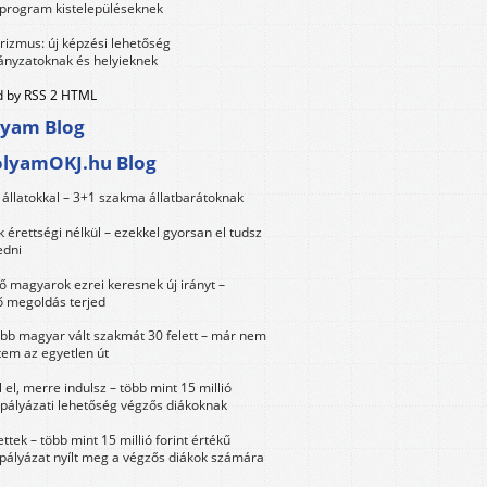
 program kistelepüléseknek
urizmus: új képzési lehetőség
nyzatoknak és helyieknek
 by RSS 2 HTML
lyam Blog
olyamOKJ.hu Blog
állatokkal – 3+1 szakma állatbarátoknak
érettségi nélkül – ezekkel gyorsan el tudsz
edni
 magyarok ezrei keresnek új irányt –
 megoldás terjed
öbb magyar vált szakmát 30 felett – már nem
tem az egyetlen út
 el, merre indulsz – több mint 15 millió
 pályázati lehetőség végzős diákoknak
ttek – több mint 15 millió forint értékű
 pályázat nyílt meg a végzős diákok számára