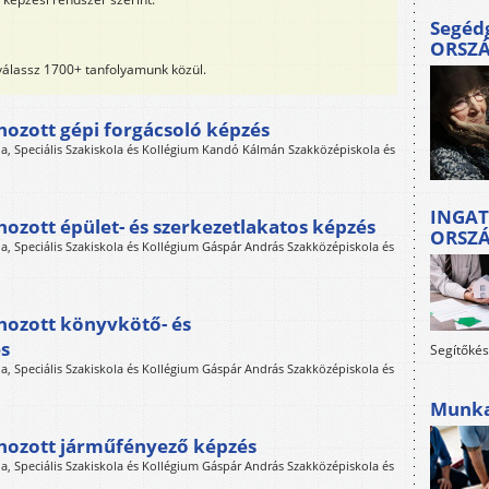
Segéd
ORSZ
 válassz 1700+ tanfolyamunk közül.
hozott gépi forgácsoló képzés
a, Speciális Szakiskola és Kollégium Kandó Kálmán Szakközépiskola és
INGAT
hozott épület- és szerkezetlakatos képzés
ORSZ
, Speciális Szakiskola és Kollégium Gáspár András Szakközépiskola és
hozott könyvkötő- és
s
Segítőkés
, Speciális Szakiskola és Kollégium Gáspár András Szakközépiskola és
Munkah
ehozott járműfényező képzés
, Speciális Szakiskola és Kollégium Gáspár András Szakközépiskola és