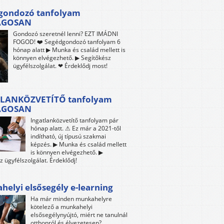
gondozó tanfolyam
ÁGOSAN
Gondozó szeretnél lenni? EZT IMÁDNI
FOGOD! ❤️ Segédgondozó tanfolyam 6
hónap alatt ▶ Munka és család mellett is
könnyen elvégezhető. ▶ Segítőkész
ügyfélszolgálat. ❤ Érdeklődj most!
LANKÖZVETÍTŐ tanfolyam
ÁGOSAN
Ingatlanközvetítő tanfolyam pár
hónap alatt. ⚠ Ez már a 2021-től
indítható, új típusú szakmai
képzés. ▶ Munka és család mellett
is könnyen elvégezhető. ▶
z ügyfélszolgálat. Érdeklődj!
elyi elsősegély e-learning
Ha már minden munkahelyre
kötelező a munkahelyi
elsősegélynyújtó, miért ne tanulnál
otthonról és élvezetesen?