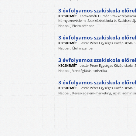
3 évfolyamos szakiskola előre
KECSKEMÉT
,
Kecskeméti Humán Szakközépiskola, 
Környezetvédelmi Szakközépiskola és Szakiskoláj
Nappali, Élelmiszeripar
3 évfolyamos szakiskola előre
KECSKEMÉT
,
Lestár Péter Egységes Középiskola, 
Nappali, Élelmiszeripar
3 évfolyamos szakiskola előre
KECSKEMÉT
,
Lestár Péter Egységes Középiskola, 
Nappali, Vendéglátás-turisztika
3 évfolyamos szakiskola előre
KECSKEMÉT
,
Lestár Péter Egységes Középiskola, 
Nappali, Kereskedelem-marketing, üzleti adminisz