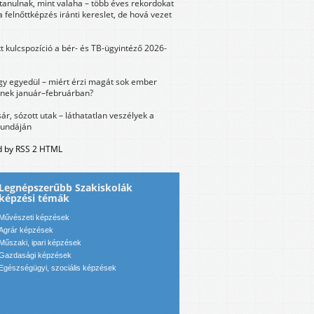
tanulnak, mint valaha – több éves rekordokat
a felnőttképzés iránti kereslet, de hová vezet
tt kulcspozíció a bér- és TB-ügyintéző 2026-
y egyedül – miért érzi magát sok ember
nek január–februárban?
sár, sózott utak – láthatatlan veszélyek a
bundáján
 by RSS 2 HTML
Legnépszerűbb Szakiskolák
képzési témák
Művészeti képzések
Agrár képzések
Műszaki, ipari képzések
Gazdasági képzések
Egészségügyi, szociális képzések