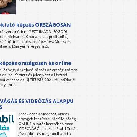
oktató képzés ORSZÁGOSAN
tó szeretnél lenni? EZT IMÁDNI FOGOD!
tó tanfolyam 6-8 hónap alatt profiktól! ÚJ
021-től indítható szakképesítés. Munka és
llett is könnyen elvégezhető.
képzés országosan és online
r- és vegyiáru eladó képzés az ország számos
s online. Kattints és jelentkezz a Hozzád
bbi városba az ÚJ TÍPUSÚ, 2021-től indítható
folyamra.
VÁGÁS ÉS VIDEÓZÁS ALAPJAI
S
Érdeklődsz a videózás, videós
anyagok készítése iránt? Minőségi
ONLINE oktatás keretében most
VIDEÓVÁGÓ lehetsz a Stabil Tudás
jóvoltából, és megtanulhatod a