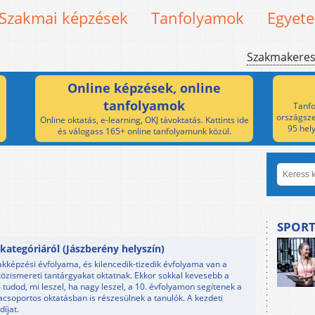
Szakmai képzések
Tanfolyamok
Egyet
Szakmakere
Online képzések, online
tanfolyamok
Tanfo
országsze
Online oktatás, e-learning, OKJ távoktatás. Kattints ide
95 hel
és válogass 165+ online tanfolyamunk közül.
SPORT
ategóriáról (Jászberény helyszín)
akképzési évfolyama, és kilencedik-tizedik évfolyama van a
közismereti tantárgyakat oktatnak. Ekkor sokkal kevesebb a
tudod, mi leszel, ha nagy leszel, a 10. évfolyamon segítenek a
csoportos oktatásban is részesülnek a tanulók. A kezdeti
íjat.