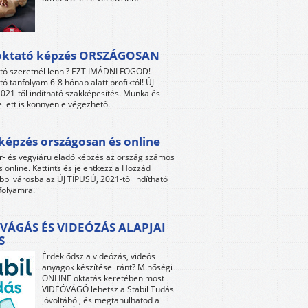
oktató képzés ORSZÁGOSAN
tó szeretnél lenni? EZT IMÁDNI FOGOD!
tó tanfolyam 6-8 hónap alatt profiktól! ÚJ
021-től indítható szakképesítés. Munka és
llett is könnyen elvégezhető.
képzés országosan és online
r- és vegyiáru eladó képzés az ország számos
s online. Kattints és jelentkezz a Hozzád
bbi városba az ÚJ TÍPUSÚ, 2021-től indítható
folyamra.
VÁGÁS ÉS VIDEÓZÁS ALAPJAI
S
Érdeklődsz a videózás, videós
anyagok készítése iránt? Minőségi
ONLINE oktatás keretében most
VIDEÓVÁGÓ lehetsz a Stabil Tudás
jóvoltából, és megtanulhatod a