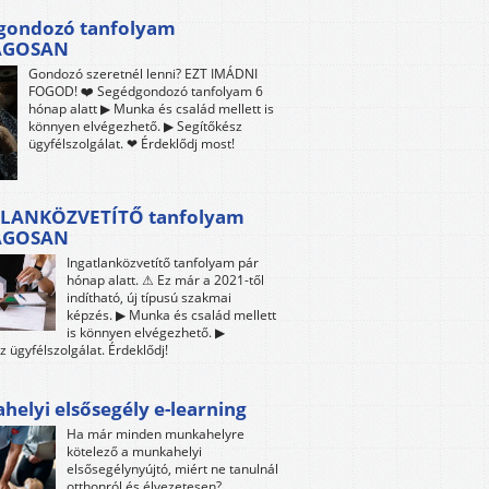
gondozó tanfolyam
ÁGOSAN
Gondozó szeretnél lenni? EZT IMÁDNI
FOGOD! ❤️ Segédgondozó tanfolyam 6
hónap alatt ▶ Munka és család mellett is
könnyen elvégezhető. ▶ Segítőkész
ügyfélszolgálat. ❤ Érdeklődj most!
LANKÖZVETÍTŐ tanfolyam
ÁGOSAN
Ingatlanközvetítő tanfolyam pár
hónap alatt. ⚠ Ez már a 2021-től
indítható, új típusú szakmai
képzés. ▶ Munka és család mellett
is könnyen elvégezhető. ▶
z ügyfélszolgálat. Érdeklődj!
elyi elsősegély e-learning
Ha már minden munkahelyre
kötelező a munkahelyi
elsősegélynyújtó, miért ne tanulnál
otthonról és élvezetesen?