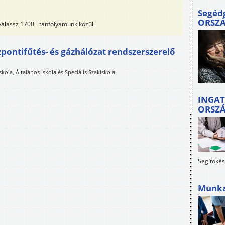
Segéd
ORSZ
 válassz 1700+ tanfolyamunk közül.
pontifűtés- és gázhálózat rendszerszerelő
ola, Általános Iskola és Speciális Szakiskola
INGAT
ORSZ
Segítőkés
Munkah