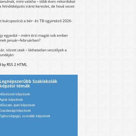
tanulnak, mint valaha – több éves rekordokat
a felnőttképzés iránti kereslet, de hová vezet
tt kulcspozíció a bér- és TB-ügyintéző 2026-
y egyedül – miért érzi magát sok ember
nek január–februárban?
sár, sózott utak – láthatatlan veszélyek a
bundáján
 by RSS 2 HTML
Legnépszerűbb Szakiskolák
képzési témák
Művészeti képzések
Agrár képzések
Műszaki, ipari képzések
Gazdasági képzések
Egészségügyi, szociális képzések