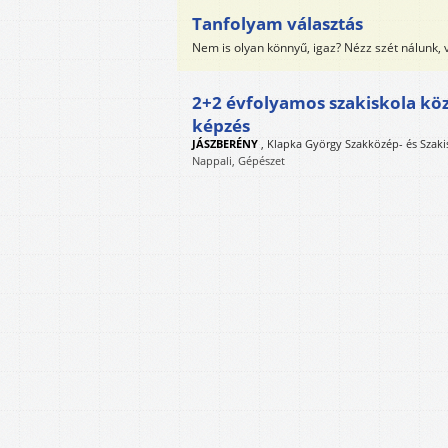
Tanfolyam választás
Nem is olyan könnyű, igaz? Nézz szét nálunk,
2+2 évfolyamos szakiskola köz
képzés
JÁSZBERÉNY
,
Klapka György Szakközép- és Szakisk
Nappali, Gépészet