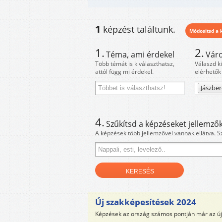
1
képzést találtunk.
Módosítsd a k
1.
2.
Téma, ami érdekel
Váro
Több témát is kiválaszthatsz,
Válaszd k
attól függ mi érdekel.
elérhetők
Jászbe
4.
Szűkítsd a képzéseket jellemzők
A képzések több jellemzővel vannak ellátva. S
Új szakképesítések 2024
Képzések az ország számos pontján már az új 