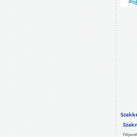
Szakké
Szak
Pályavá