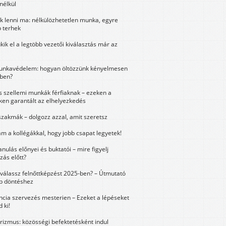
nélkül
k lenni ma: nélkülözhetetlen munka, egyre
 terhek
kik el a legtöbb vezetői kiválasztás már az
unkavédelem: hogyan öltözzünk kényelmesen
ben?
és szellemi munkák férfiaknak – ezeken a
ken garantált az elhelyezkedés
szakmák – dolgozz azzal, amit szeretsz
m a kollégákkal, hogy jobb csapat legyetek!
anulás előnyei és buktatói – mire figyelj
zás előtt?
válassz felnőttképzést 2025-ben? – Útmutató
bb döntéshez
ncia szervezés mesterien – Ezeket a lépéseket
 ki!
urizmus: közösségi befektetésként indul