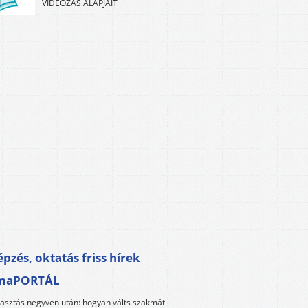
VIDEÓZÁS ALAPJAIT
pzés, oktatás friss hírek
maPORTÁL
lasztás negyven után: hogyan válts szakmát