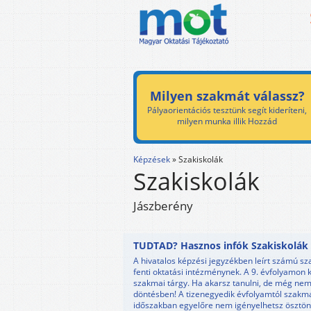
Milyen szakmát válassz?
Pályaorientációs tesztünk segít kideríteni,
milyen munka illik Hozzád
Képzések
»
Szakiskolák
Szakiskolák
Jászberény
TUDTAD? Hasznos infók Szakiskolák k
A hivatalos képzési jegyzékben leírt számú sz
fenti oktatási intézménynek. A 9. évfolyamon 
szakmai tárgy. Ha akarsz tanulni, de még nem 
döntésben! A tizenegyedik évfolyamtól szakma
időszakban egyelőre nem igényelhetsz ösztönd