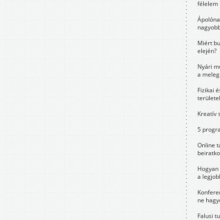
félelem 
Ápolóna
nagyobb
Miért bu
elején?
Nyári m
a meleg
Fizikai 
területe
Kreatív 
5 progra
Online t
beiratko
Hogyan 
a legjo
Konfere
ne hagyd
Falusi t