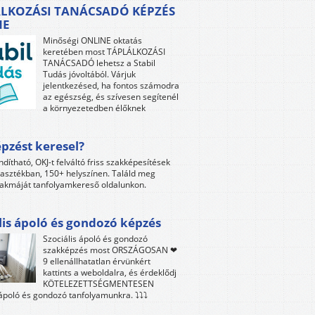
LKOZÁSI TANÁCSADÓ KÉPZÉS
NE
Minőségi ONLINE oktatás
keretében most TÁPLÁLKOZÁSI
TANÁCSADÓ lehetsz a Stabil
Tudás jóvoltából. Várjuk
jelentkezésed, ha fontos számodra
az egészség, és szívesen segítenél
a környezetedben élőknek
pzést keresel?
ndítható, OKJ-t felváltó friss szakképesítések
lasztékban, 150+ helyszínen. Találd meg
akmáját tanfolyamkereső oldalunkon.
lis ápoló és gondozó képzés
Szociális ápoló és gondozó
szakképzés most ORSZÁGOSAN ❤
9 ellenállhatatlan érvünkért
kattints a weboldalra, és érdeklődj
KÖTELEZETTSÉGMENTESEN
 ápoló és gondozó tanfolyamunkra. ⤵⤵⤵