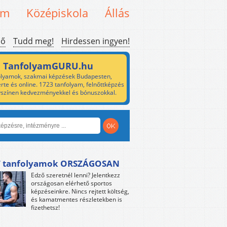
em
Középiskola
Állás
ső
Tudd meg!
Hirdessen ingyen!
TanfolyamGURU.hu
lyamok, szakmai képzések Budapesten,
rte és online. 1723 tanfolyam, felnőttképzés
yszínen kedvezményekkel és bónuszokkal.
 tanfolyamok ORSZÁGOSAN
Edző szeretnél lenni? Jelentkezz
országosan elérhető sportos
képzéseinkre. Nincs rejtett költség,
és kamatmentes részletekben is
fizethetsz!