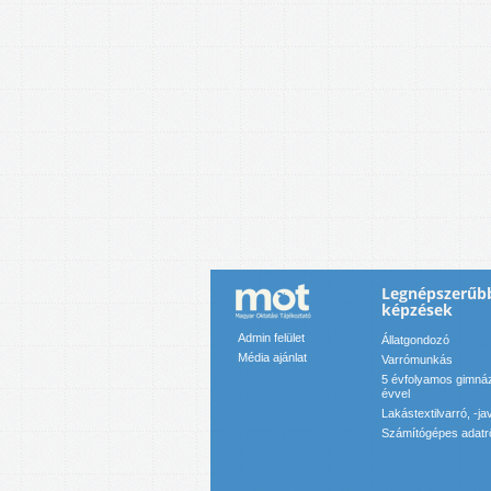
Legnépszerűbb
képzések
Admin felület
Állatgondozó
Média ajánlat
Varrómunkás
5 évfolyamos gimnáz
évvel
Lakástextilvarró, -ja
Számítógépes adatr