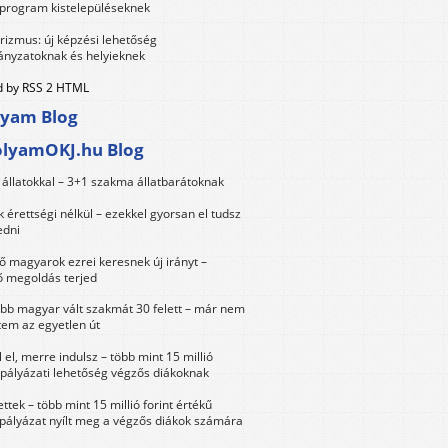
 program kistelepüléseknek
urizmus: új képzési lehetőség
nyzatoknak és helyieknek
 by RSS 2 HTML
lyam Blog
olyamOKJ.hu Blog
állatokkal – 3+1 szakma állatbarátoknak
érettségi nélkül – ezekkel gyorsan el tudsz
edni
 magyarok ezrei keresnek új irányt –
 megoldás terjed
öbb magyar vált szakmát 30 felett – már nem
tem az egyetlen út
 el, merre indulsz – több mint 15 millió
 pályázati lehetőség végzős diákoknak
ttek – több mint 15 millió forint értékű
 pályázat nyílt meg a végzős diákok számára