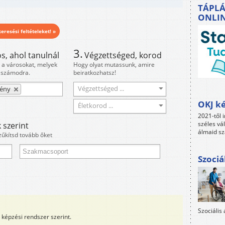
TÁPLÁ
ONLI
eresési feltételeket! »
3.
s, ahol tanulnál
Végzettséged, korod
i a városokat, melyek
Hogy olyat mutassunk, amire
 számodra.
beiratkozhatsz!
Végzettséged ...
rény
OKJ ké
Életkorod ...
2021-től i
széles vá
 szerint
álmaid sz
zűkítsd tovább őket
Szociá
Szociális
képzési rendszer szerint.