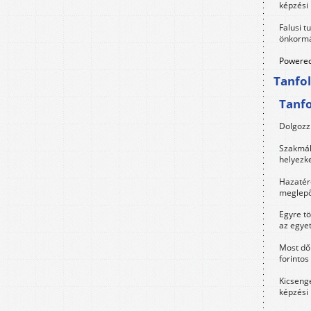
képzési
Falusi t
önkormá
Powered
Tanfo
Tanf
Dolgozz 
Szakmák 
helyezk
Hazatérő
meglepő
Egyre t
az egye
Most dől
forintos
Kicsenge
képzési