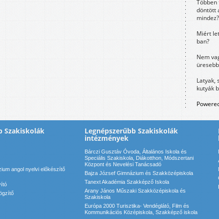
Többen 
döntött 
mindez?
Miért le
ban?
Nem vag
üresebb
Latyak, 
kutyák 
Powered
 Szakiskolák
Legnépszerűbb Szakiskolák
intézmények
Bárczi Gusztáv Óvoda, Általános Iskola és
Speciális Szakiskola, Diákotthon, Módszertani
Központ és Nevelési Tanácsadó
ium angol nyelvi előkészítő
Bajza József Gimnázium és Szakközépiskola
Tanext Akadémia Szakképző Iskola
vító
Arany János Műszaki Szakközépiskola és
ögzítő
Szakiskola
Európa 2000 Turisztika- Vendéglátó, Film és
Kommunikációs Középiskola, Szakképző iskola