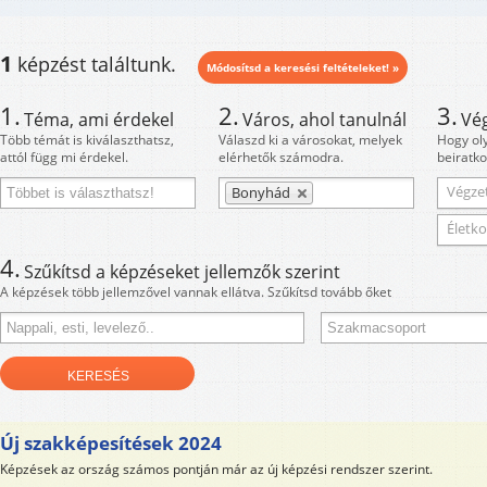
1
képzést találtunk.
Módosítsd a keresési feltételeket! »
1.
2.
3.
Téma, ami érdekel
Város, ahol tanulnál
Vé
Több témát is kiválaszthatsz,
Válaszd ki a városokat, melyek
Hogy ol
attól függ mi érdekel.
elérhetők számodra.
beiratko
Végzet
Bonyhád
Életko
4.
Szűkítsd a képzéseket jellemzők szerint
A képzések több jellemzővel vannak ellátva. Szűkítsd tovább őket
Új szakképesítések 2024
Képzések az ország számos pontján már az új képzési rendszer szerint.