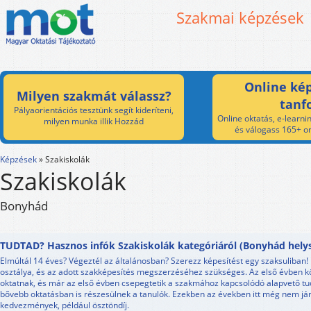
Szakmai képzések
Online kép
Milyen szakmát válassz?
tanf
Pályaorientációs tesztünk segít kideríteni,
Online oktatás, e-learnin
milyen munka illik Hozzád
és válogass 165+ on
Képzések
»
Szakiskolák
Szakiskolák
Bonyhád
TUDTAD? Hasznos infók Szakiskolák kategóriáról (Bonyhád helys
Elmúltál 14 éves? Végeztél az általánosban? Szerezz képesítést egy szaksuliban!
osztálya, és az adott szakképesítés megszerzéséhez szükséges. Az első évben k
oktatnak, és már az első évben csepegtetik a szakmához kapcsolódó alapvető tud
bővebb oktatásban is részesülnek a tanulók. Ezekben az években itt még nem járn
kedvezmények, például ösztöndíj.