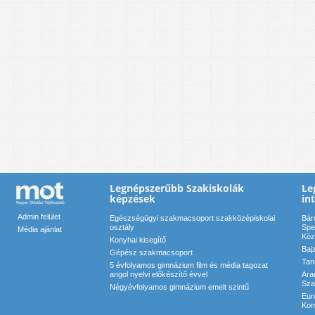
Legnépszerűbb Szakiskolák
Le
képzések
in
Admin felület
Egészségügyi szakmacsoport szakközépiskolai
Bár
osztály
Spe
Média ajánlat
Köz
Konyhai kisegítő
Baj
Gépész szakmacsoport
Tan
5 évfolyamos gimnázium film és média tagozat
angol nyelvi előkészítő évvel
Ara
Sza
Négyévfolyamos gimnázium emelt szintű
Eur
Kom