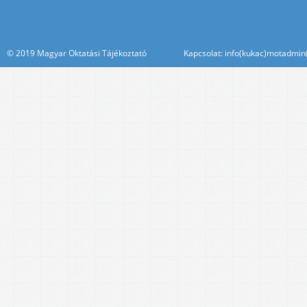
© 2019 Magyar Oktatási Tájékoztató Kapcsolat: info(kukac)motadmin(