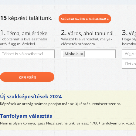
15
képzést találtunk.
Szűkítsd tovább a találatokat! »
1.
2.
3.
Téma, ami érdekel
Város, ahol tanulnál
Vé
Több témát is kiválaszthatsz,
Válaszd ki a városokat, melyek
Hogy ol
attól függ mi érdekel.
elérhetők számodra.
beiratko
Végzet
Miskolc
Életko
Új szakképesítések 2024
Képzések az ország számos pontján már az új képzési rendszer szerint.
Tanfolyam választás
Nem is olyan könnyű, igaz? Nézz szét nálunk, válassz 1700+ tanfolyamunk közül.