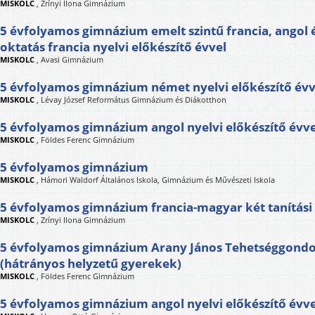
MISKOLC
,
Zrínyi Ilona Gimnázium
5 évfolyamos gimnázium emelt szintű francia, angol 
oktatás francia nyelvi előkészítő évvel
MISKOLC
,
Avasi Gimnázium
5 évfolyamos gimnázium német nyelvi előkészítő évv
MISKOLC
,
Lévay József Református Gimnázium és Diákotthon
5 évfolyamos gimnázium angol nyelvi előkészítő évve
MISKOLC
,
Földes Ferenc Gimnázium
5 évfolyamos gimnázium
MISKOLC
,
Hámori Waldorf Általános Iskola, Gimnázium és Művészeti Iskola
5 évfolyamos gimnázium francia-magyar két tanítási
MISKOLC
,
Zrínyi Ilona Gimnázium
5 évfolyamos gimnázium Arany János Tehetséggond
(hátrányos helyzetű gyerekek)
MISKOLC
,
Földes Ferenc Gimnázium
5 évfolyamos gimnázium angol nyelvi előkészítő évve