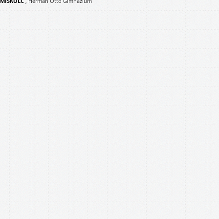
MISKOLC
,
Herman Ottó Gimnázium