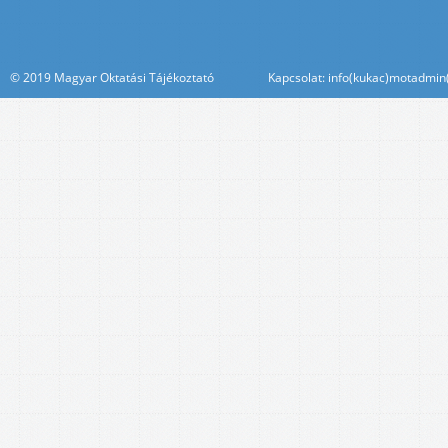
© 2019 Magyar Oktatási Tájékoztató Kapcsolat: info(kukac)motadmin(