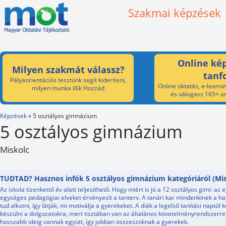
Szakmai képzések
Online kép
Milyen szakmát válassz?
tanf
Pályaorientációs tesztünk segít kideríteni,
Online oktatás, e-learnin
milyen munka illik Hozzád
és válogass 165+ on
Képzések
»
5 osztályos gimnázium
5 osztályos gimnázium
Miskolc
TUDTAD? Hasznos infók 5 osztályos gimnázium kategóriáról (Mis
Az iskola tizenkettő év alatt teljesíthető. Hogy miért is jó a 12 osztályos gimi: az 
egységes pedagógiai elveket érvényesít a tanterv. A tanári kar mindenkinek a ha
tud alkotni, így látják, mi motiválja a gyerekeket. A diák a legelső tanítási naptó
készülni a dolgozatokra, mert tisztában van az általános követelményrendszerrel
hosszabb ideig vannak együtt, így jobban összeszoknak a gyerekek.