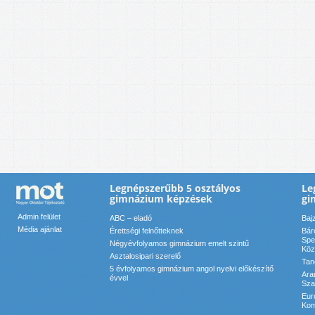
Legnépszerűbb 5 osztályos
Le
gimnázium képzések
gi
Admin felület
ABC – eladó
Baj
Média ajánlat
Érettségi felnőtteknek
Bár
Spe
Négyévfolyamos gimnázium emelt szintű
Köz
Asztalosipari szerelő
Tan
5 évfolyamos gimnázium angol nyelvi előkészítő
Ara
évvel
Sza
Eur
Kom