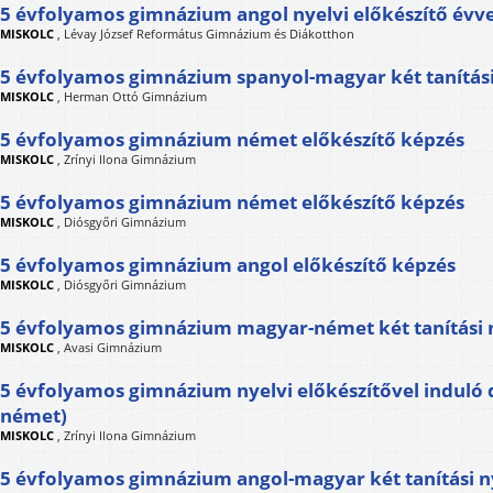
5 évfolyamos gimnázium angol nyelvi előkészítő évve
MISKOLC
,
Lévay József Református Gimnázium és Diákotthon
5 évfolyamos gimnázium spanyol-magyar két tanítási
MISKOLC
,
Herman Ottó Gimnázium
5 évfolyamos gimnázium német előkészítő képzés
MISKOLC
,
Zrínyi Ilona Gimnázium
5 évfolyamos gimnázium német előkészítő képzés
MISKOLC
,
Diósgyőri Gimnázium
5 évfolyamos gimnázium angol előkészítő képzés
MISKOLC
,
Diósgyőri Gimnázium
5 évfolyamos gimnázium magyar-német két tanítási 
MISKOLC
,
Avasi Gimnázium
5 évfolyamos gimnázium nyelvi előkészítővel induló 
német)
MISKOLC
,
Zrínyi Ilona Gimnázium
5 évfolyamos gimnázium angol-magyar két tanítási n