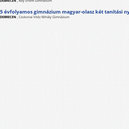
DEBRECEN
,
Ady Endre Gimnázium
5 évfolyamos gimnázium magyar-olasz két tanítási n
DEBRECEN
,
Csokonai Vitéz Mihály Gimnázium