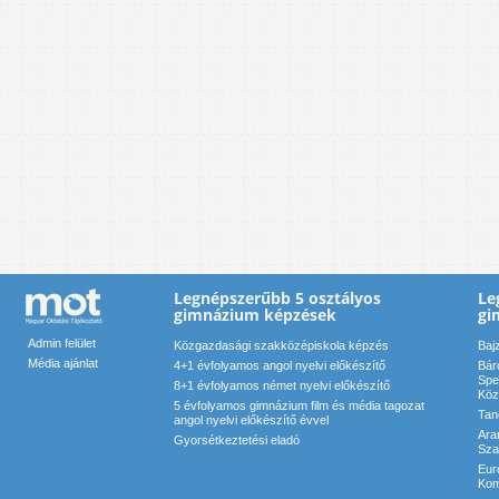
Legnépszerűbb 5 osztályos
Le
gimnázium képzések
gi
Admin felület
Közgazdasági szakközépiskola képzés
Baj
Média ajánlat
4+1 évfolyamos angol nyelvi előkészítő
Bár
Spe
8+1 évfolyamos német nyelvi előkészítő
Köz
5 évfolyamos gimnázium film és média tagozat
Tan
angol nyelvi előkészítő évvel
Ara
Gyorsétkeztetési eladó
Sza
Eur
Kom