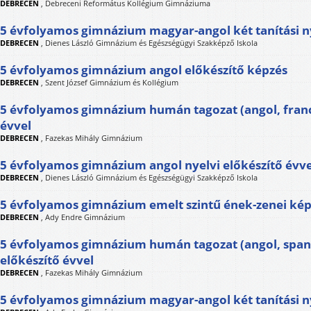
DEBRECEN
,
Debreceni Református Kollégium Gimnáziuma
5 évfolyamos gimnázium magyar-angol két tanítási n
DEBRECEN
,
Dienes László Gimnázium és Egészségügyi Szakképző Iskola
5 évfolyamos gimnázium angol előkészítő képzés
DEBRECEN
,
Szent József Gimnázium és Kollégium
5 évfolyamos gimnázium humán tagozat (angol, franci
évvel
DEBRECEN
,
Fazekas Mihály Gimnázium
5 évfolyamos gimnázium angol nyelvi előkészítő évve
DEBRECEN
,
Dienes László Gimnázium és Egészségügyi Szakképző Iskola
5 évfolyamos gimnázium emelt szintű ének-zenei ké
DEBRECEN
,
Ady Endre Gimnázium
5 évfolyamos gimnázium humán tagozat (angol, spany
előkészítő évvel
DEBRECEN
,
Fazekas Mihály Gimnázium
5 évfolyamos gimnázium magyar-angol két tanítási n