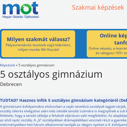
Szakmai képzések
Online kép
Milyen szakmát válassz?
tanf
Pályaorientációs tesztünk segít kideríteni,
Online oktatás, e-learnin
milyen munka illik Hozzád
és válogass 165+ on
Képzések
»
5 osztályos gimnázium
5 osztályos gimnázium
Debrecen
TUDTAD? Hasznos infók 5 osztályos gimnázium kategóriáról (Deb
A gimnáziumi évfolyamokra elsősorban a saját nevelésű osztályok tagjait várják, 
osztály sikeres elvégzése után más iskolák tanulói számára is megnyílnak a suli 
feltétele, hogy a tanuló vállalja a felvételi eljáráson való megfelelést. Az alapkép
az első nyolc osztály. A „b” osztályokban drámajátékban vesznek részt a gyereke
intézményekben heti három alkalommal tanítják az idegen nyelvet a 4. évfolyamt