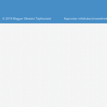
© 2019 Magyar Oktatási Tájékoztató Kapcsolat: info(kukac)motadmin(