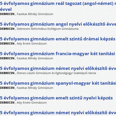
5 évfolyamos gimnázium reál tagozat (angol-német) n
évvel
DEBRECEN
,
Fazekas Mihály Gimnázium
5 évfolyamos gimnázium angol nyelvi előkészítő évve
DEBRECEN
,
Debreceni Református Kollégium Gimnáziuma
5 évfolyamos gimnázium emelt szintű drámai képzés
DEBRECEN
,
Ady Endre Gimnázium
5 évfolyamos gimnázium francia-magyar két tanítási
DEBRECEN
,
Fazekas Mihály Gimnázium
5 évfolyamos gimnázium német nyelvi előkészítő évv
DEBRECEN
,
Dienes László Gimnázium és Egészségügyi Szakképző Iskola
5 évfolyamos gimnázium spanyol-magyar két tanítási
DEBRECEN
,
Fazekas Mihály Gimnázium
5 évfolyamos gimnázium emelt szintű nyelvi képzés
DEBRECEN
,
Ady Endre Gimnázium
5 évfolyamos gimnázium német nyelvi előkészítő évv