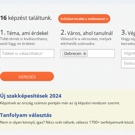
16
képzést találtunk.
Szűkítsd tovább a találatokat! »
1.
2.
3.
Téma, ami érdekel
Város, ahol tanulnál
Vé
Több témát is kiválaszthatsz,
Válaszd ki a városokat, melyek
Hogy ol
attól függ mi érdekel.
elérhetők számodra.
beiratko
Végzet
Debrecen
Életko
Új szakképesítések 2024
Képzések az ország számos pontján már az új képzési rendszer szerint.
Tanfolyam választás
Nem is olyan könnyű, igaz? Nézz szét nálunk, válassz 1700+ tanfolyamunk közül.