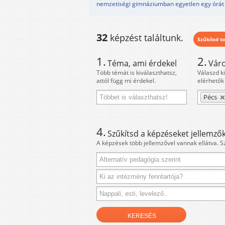
nemzetiségi gimnáziumban egyetlen egy órát
32
képzést találtunk.
Szűkítsd to
1.
2.
Téma, ami érdekel
Váro
Több témát is kiválaszthatsz,
Válaszd k
attól függ mi érdekel.
elérhetők
Pécs
4.
Szűkítsd a képzéseket jellemzők
A képzések több jellemzővel vannak ellátva. S