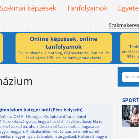
Szakmai képzések
Tanfolyamok
Egyet
Szakmakere
Online képzések, online
tanfolyamok
Tanfo
országsze
Online oktatás, e-learning, OKJ távoktatás. Kattints ide
95 hel
és válogass 165+ online tanfolyamunk közül.
mnázium
SPORT
imnázium kategóriáról (Pécs helyszín)
között az OKTV - Országos Középiskolai Tanulmányi
ló szakkiadványokat, hogy a hozzád illőt választhasd. Ha te
os középiskolába, ahol már az elsőéveseknek is magasabb
gy a magyart. A fakultációkon két év után az emelt szintű
matika, magyar nyelv és irodalom tárgyakból. Hallottad, hogy a