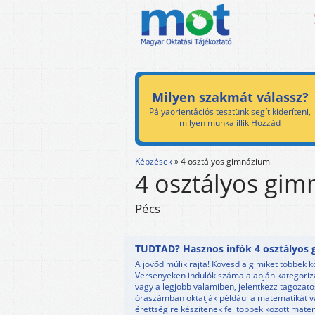
Milyen szakmát válassz?
Pályaorientációs tesztünk segít kideríteni,
milyen munka illik Hozzád
Képzések
»
4 osztályos gimnázium
4 osztályos gi
Pécs
TUDTAD? Hasznos infók 4 osztályos g
A jövőd múlik rajta! Kövesd a gimiket többek 
Versenyeken indulók száma alapján kategorizá
vagy a legjobb valamiben, jelentkezz tagozat
óraszámban oktatják például a matematikát va
érettségire készítenek fel többek között mate