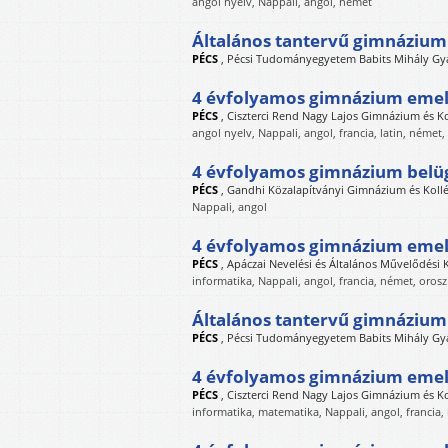
angol nyelv, Nappali, angol, német
Általános tantervű gimnáziumi
PÉCS
,
Pécsi Tudományegyetem Babits Mihály Gy
4 évfolyamos gimnázium emelt
PÉCS
,
Ciszterci Rend Nagy Lajos Gimnázium és K
angol nyelv, Nappali, angol, francia, latin, német,
4 évfolyamos gimnázium belüg
PÉCS
,
Gandhi Közalapítványi Gimnázium és Koll
Nappali, angol
4 évfolyamos gimnázium emelt
PÉCS
,
Apáczai Nevelési és Általános Művelődési
informatika, Nappali, angol, francia, német, orosz
Általános tantervű gimnáziumi
PÉCS
,
Pécsi Tudományegyetem Babits Mihály Gy
4 évfolyamos gimnázium emelt
PÉCS
,
Ciszterci Rend Nagy Lajos Gimnázium és K
informatika, matematika, Nappali, angol, francia, 