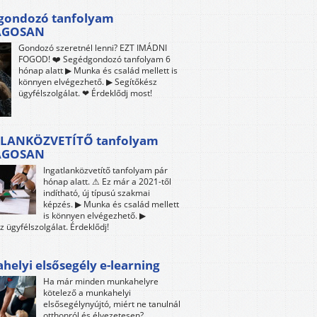
gondozó tanfolyam
ÁGOSAN
Gondozó szeretnél lenni? EZT IMÁDNI
FOGOD! ❤️ Segédgondozó tanfolyam 6
hónap alatt ▶ Munka és család mellett is
könnyen elvégezhető. ▶ Segítőkész
ügyfélszolgálat. ❤ Érdeklődj most!
LANKÖZVETÍTŐ tanfolyam
ÁGOSAN
Ingatlanközvetítő tanfolyam pár
hónap alatt. ⚠ Ez már a 2021-től
indítható, új típusú szakmai
képzés. ▶ Munka és család mellett
is könnyen elvégezhető. ▶
z ügyfélszolgálat. Érdeklődj!
elyi elsősegély e-learning
Ha már minden munkahelyre
kötelező a munkahelyi
elsősegélynyújtó, miért ne tanulnál
otthonról és élvezetesen?