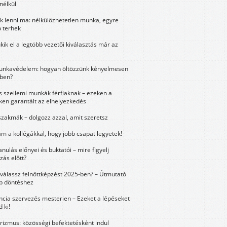
nélkül
k lenni ma: nélkülözhetetlen munka, egyre
 terhek
kik el a legtöbb vezetői kiválasztás már az
unkavédelem: hogyan öltözzünk kényelmesen
ben?
és szellemi munkák férfiaknak – ezeken a
ken garantált az elhelyezkedés
szakmák – dolgozz azzal, amit szeretsz
m a kollégákkal, hogy jobb csapat legyetek!
anulás előnyei és buktatói – mire figyelj
zás előtt?
válassz felnőttképzést 2025-ben? – Útmutató
bb döntéshez
ncia szervezés mesterien – Ezeket a lépéseket
 ki!
urizmus: közösségi befektetésként indul