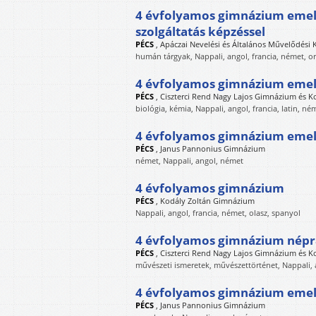
4 évfolyamos gimnázium emel
szolgáltatás képzéssel
PÉCS
,
Apáczai Nevelési és Általános Művelődési
humán tárgyak, Nappali, angol, francia, német, o
4 évfolyamos gimnázium emelt
PÉCS
,
Ciszterci Rend Nagy Lajos Gimnázium és K
biológia, kémia, Nappali, angol, francia, latin, né
4 évfolyamos gimnázium emelt
PÉCS
,
Janus Pannonius Gimnázium
német, Nappali, angol, német
4 évfolyamos gimnázium
PÉCS
,
Kodály Zoltán Gimnázium
Nappali, angol, francia, német, olasz, spanyol
4 évfolyamos gimnázium népr
PÉCS
,
Ciszterci Rend Nagy Lajos Gimnázium és K
művészeti ismeretek, művészettörténet, Nappali, an
4 évfolyamos gimnázium emelt
PÉCS
,
Janus Pannonius Gimnázium