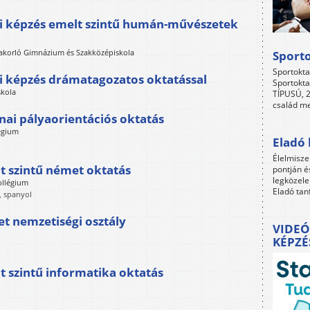
i képzés emelt szintű humán-művészetek
akorló Gimnázium és Szakközépiskola
Sport
Sportokta
i képzés drámatagozatos oktatással
Sportokta
skola
TÍPUSÚ, 2
család me
ai pályaorientációs oktatás
égium
Eladó 
Élelmisze
 szintű német oktatás
pontján é
legközele
ollégium
Eladó tan
z, spanyol
 nemzetiségi osztály
VIDEÓ
KÉPZÉ
 szintű informatika oktatás