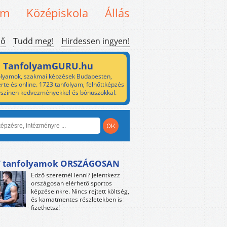
em
Középiskola
Állás
ső
Tudd meg!
Hirdessen ingyen!
TanfolyamGURU.hu
lyamok, szakmai képzések Budapesten,
rte és online. 1723 tanfolyam, felnőttképzés
yszínen kedvezményekkel és bónuszokkal.
 tanfolyamok ORSZÁGOSAN
Edző szeretnél lenni? Jelentkezz
országosan elérhető sportos
képzéseinkre. Nincs rejtett költség,
és kamatmentes részletekben is
fizethetsz!