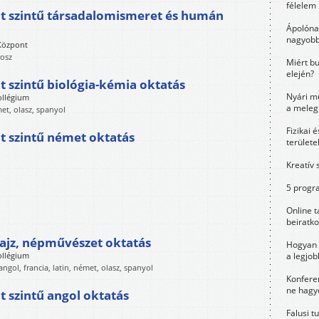
félelem 
t szintű társadalomismeret és humán
Ápolóna
nagyobb
 Központ
rosz
Miért bu
elején?
 szintű biológia-kémia oktatás
Nyári m
ollégium
a meleg
met, olasz, spanyol
Fizikai 
 szintű német oktatás
területe
Kreatív 
5 progra
Online t
beiratko
ajz, népművészet oktatás
Hogyan 
a legjo
ollégium
gol, francia, latin, német, olasz, spanyol
Konfere
ne hagyd
 szintű angol oktatás
Falusi t