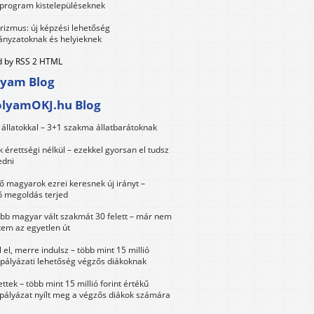
 program kistelepüléseknek
urizmus: új képzési lehetőség
nyzatoknak és helyieknek
 by RSS 2 HTML
lyam Blog
olyamOKJ.hu Blog
állatokkal – 3+1 szakma állatbarátoknak
érettségi nélkül – ezekkel gyorsan el tudsz
edni
 magyarok ezrei keresnek új irányt –
 megoldás terjed
öbb magyar vált szakmát 30 felett – már nem
tem az egyetlen út
 el, merre indulsz – több mint 15 millió
 pályázati lehetőség végzős diákoknak
ttek – több mint 15 millió forint értékű
 pályázat nyílt meg a végzős diákok számára