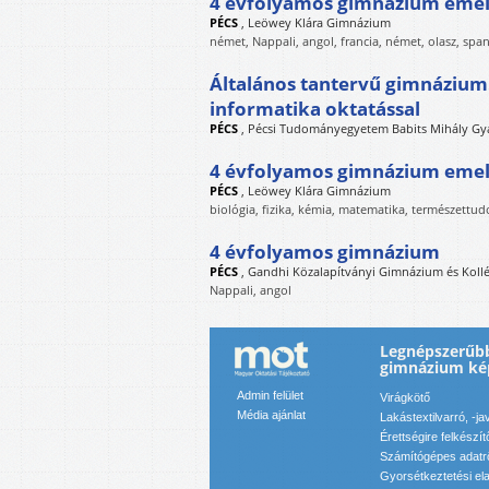
4 évfolyamos gimnázium emelt
PÉCS
,
Leöwey Klára Gimnázium
német, Nappali, angol, francia, német, olasz, spa
Általános tantervű gimnázium
informatika oktatással
PÉCS
,
Pécsi Tudományegyetem Babits Mihály Gy
4 évfolyamos gimnázium emel
PÉCS
,
Leöwey Klára Gimnázium
biológia, fizika, kémia, matematika, természettud
4 évfolyamos gimnázium
PÉCS
,
Gandhi Közalapítványi Gimnázium és Koll
Nappali, angol
Legnépszerűbb
gimnázium ké
Admin felület
Virágkötő
Média ajánlat
Lakástextilvarró, -ja
Érettségire felkészít
Számítógépes adatr
Gyorsétkeztetési el