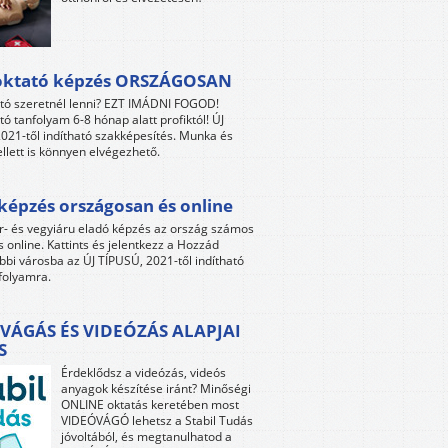
oktató képzés ORSZÁGOSAN
tó szeretnél lenni? EZT IMÁDNI FOGOD!
tó tanfolyam 6-8 hónap alatt profiktól! ÚJ
021-től indítható szakképesítés. Munka és
llett is könnyen elvégezhető.
képzés országosan és online
r- és vegyiáru eladó képzés az ország számos
s online. Kattints és jelentkezz a Hozzád
bbi városba az ÚJ TÍPUSÚ, 2021-től indítható
folyamra.
VÁGÁS ÉS VIDEÓZÁS ALAPJAI
S
Érdeklődsz a videózás, videós
anyagok készítése iránt? Minőségi
ONLINE oktatás keretében most
VIDEÓVÁGÓ lehetsz a Stabil Tudás
jóvoltából, és megtanulhatod a