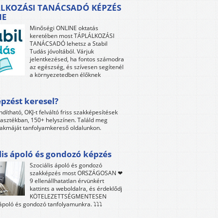
LKOZÁSI TANÁCSADÓ KÉPZÉS
NE
Minőségi ONLINE oktatás
keretében most TÁPLÁLKOZÁSI
TANÁCSADÓ lehetsz a Stabil
Tudás jóvoltából. Várjuk
jelentkezésed, ha fontos számodra
az egészség, és szívesen segítenél
a környezetedben élőknek
pzést keresel?
ndítható, OKJ-t felváltó friss szakképesítések
lasztékban, 150+ helyszínen. Találd meg
akmáját tanfolyamkereső oldalunkon.
lis ápoló és gondozó képzés
Szociális ápoló és gondozó
szakképzés most ORSZÁGOSAN ❤
9 ellenállhatatlan érvünkért
kattints a weboldalra, és érdeklődj
KÖTELEZETTSÉGMENTESEN
 ápoló és gondozó tanfolyamunkra. ⤵⤵⤵