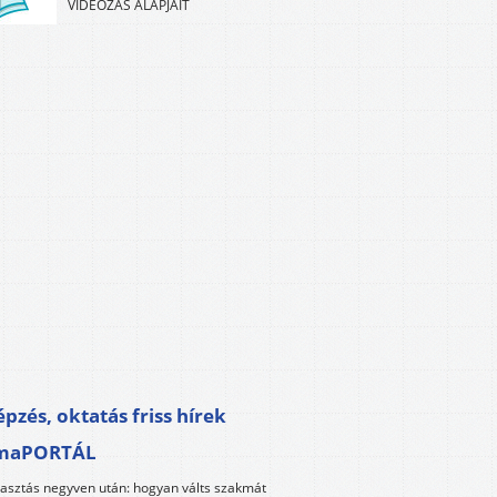
VIDEÓZÁS ALAPJAIT
pzés, oktatás friss hírek
maPORTÁL
lasztás negyven után: hogyan válts szakmát