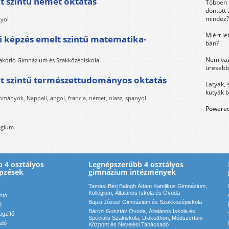
 szintű német oktatás
Többen 
döntött 
mindez?
nyol
Miért le
i képzés emelt szintű matematika-
ban?
Nem vag
akorló Gimnázium és Szakközépiskola
üresebb
t szintű természettudományos oktatás
Latyak, 
kutyák 
ományok, Nappali, angol, francia, német, olasz, spanyol
Powered
égium
 4 osztályos
Legnépszerűbb 4 osztályos
pzések
gimnázium intézmények
Tamási Béri Balogh Ádám Katolikus Gimnázium,
Kollégium, Általános Iskola és Óvoda
vító
Bajza József Gimnázium és Szakközépiskola
ő
Bárczi Gusztáv Óvoda, Általános Iskola és
ögzítő
Speciális Szakiskola, Diákotthon, Módszertani
adó
Központ és Nevelési Tanácsadó