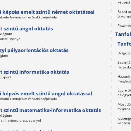
képzési
 képzés emelt szintű német oktatással
Falusi t
önkormá
akorló Gimnázium és Szakközépiskola
Powered
 szintű angol oktatás
Tanfo
ollégium
 olasz, spanyol
Tanf
yi pályaorientációs oktatás
Dolgozz 
égium
Szakmák 
helyezk
 szintű informatika oktatás
Hazatérő
 Központ
meglepő
Egyre t
 képzés emelt szintű angol oktatással
az egye
akorló Gimnázium és Szakközépiskola
Most dől
forintos
 szintű matematika-informatika oktatás
ollégium
Kicsenge
latin, német, olasz, spanyol
képzési