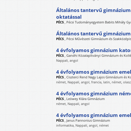
Általános tantervű gimnázium
oktatással
PÉCS
,
Pécsi Tudományegyetem Babits Mihály Gy
Általános tantervű gimnázium
PÉCS
,
Pécsi Művészeti Gimnázium és Szakközépi
4 évfolyamos gimnázium katon
PÉCS
,
Gandhi Közalapítványi Gimnázium és Koll
Nappali, angol
4 évfolyamos gimnázium emelt
PÉCS
,
Ciszterci Rend Nagy Lajos Gimnázium és K
német, Nappali, angol, francia, latin, német, olas
4 évfolyamos gimnázium német
PÉCS
,
Leöwey Klára Gimnázium
német, Nappali, angol
4 évfolyamos gimnázium emelt
PÉCS
,
Janus Pannonius Gimnázium
informatika, Nappali, angol, német