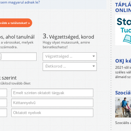
 sem magyarul adnak le?
TÁPLÁ
ONLI
vább a találatokat! »
3.
s, ahol tanulnál
Végzettséged, korod
i a városokat, melyek
Hogy olyat mutassunk, amire
 számodra.
beiratkozhatsz!
Végzettséged ...
OKJ ké
Életkorod ...
2021-től i
széles vá
álmaid sz
 szerint
zűkítsd tovább őket
Szociá
Szociális