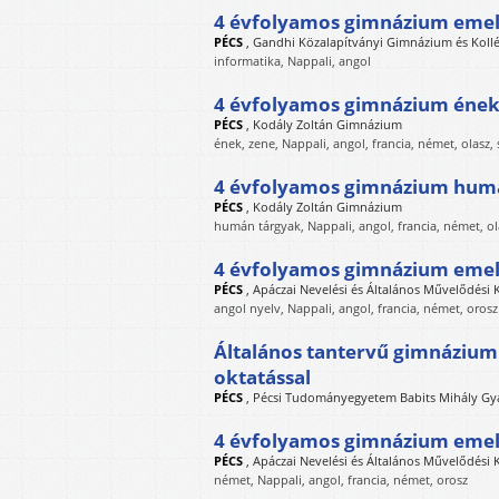
4 évfolyamos gimnázium emelt
PÉCS
,
Gandhi Közalapítványi Gimnázium és Koll
informatika, Nappali, angol
4 évfolyamos gimnázium ének
PÉCS
,
Kodály Zoltán Gimnázium
ének, zene, Nappali, angol, francia, német, olasz,
4 évfolyamos gimnázium hum
PÉCS
,
Kodály Zoltán Gimnázium
humán tárgyak, Nappali, angol, francia, német, ol
4 évfolyamos gimnázium emelt
PÉCS
,
Apáczai Nevelési és Általános Művelődési
angol nyelv, Nappali, angol, francia, német, orosz
Általános tantervű gimnáziumi 
oktatással
PÉCS
,
Pécsi Tudományegyetem Babits Mihály Gy
4 évfolyamos gimnázium emelt
PÉCS
,
Apáczai Nevelési és Általános Művelődési
német, Nappali, angol, francia, német, orosz