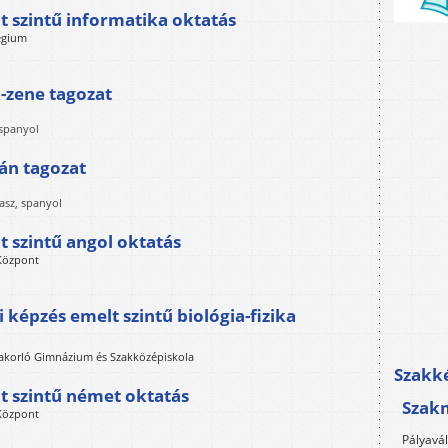
 szintű informatika oktatás
égium
-zene tagozat
 spanyol
án tagozat
asz, spanyol
 szintű angol oktatás
 Központ
képzés emelt szintű biológia-fizika
akorló Gimnázium és Szakközépiskola
Szakké
 szintű német oktatás
Szak
 Központ
Pályavá