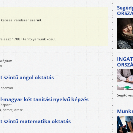
Segéd
ORSZ
képzési rendszer szerint.
 válassz 1700+ tanfolyamunk közül.
INGAT
ollégium
ORSZ
ol
 szintű angol oktatás
, spanyol
Segítőkés
-magyar két tanítási nyelvű képzés
 Központ
a, német, orosz
Munkah
t szintű matematika oktatás