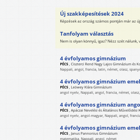
Új szakképesítések 2024
Képzések az ország számos pontján már az új 
Tanfolyam választás
Nem is olyan könnyű, igaz? Nézz szét nálunk,
4 évfolyamos gimnázium
PÉCS
,
Ciszterci Rend Nagy Lajos Gimnázium és K
Nappali, angol, francia, latin, német, olasz, spany
4 évfolyamos gimnázium emelt
PÉCS
,
Leöwey Klára Gimnázium
angol nyelv, Nappali, angol, francia, német, olasz
4 évfolyamos gimnázium angol
PÉCS
,
Apáczai Nevelési és Általános Művelődési
angol nyelv, angol-magyar, Nappali, angol, franci
4 évfolyamos gimnázium emel
PÉCS
,
Janus Pannonius Gimnázium
matematika, Nappali, angol, német