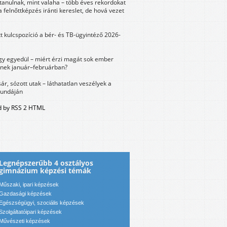
tanulnak, mint valaha – több éves rekordokat
a felnőttképzés iránti kereslet, de hová vezet
tt kulcspozíció a bér- és TB-ügyintéző 2026-
y egyedül – miért érzi magát sok ember
nek január–februárban?
sár, sózott utak – láthatatlan veszélyek a
bundáján
 by RSS 2 HTML
Legnépszerűbb 4 osztályos
gimnázium képzési témák
Műszaki, ipari képzések
Gazdasági képzések
Egészségügyi, szociális képzések
Szolgáltatóipari képzések
Művészeti képzések