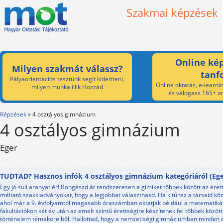
Szakmai képzések
Online kép
Milyen szakmát válassz?
tanf
Pályaorientációs tesztünk segít kideríteni,
Online oktatás, e-learnin
milyen munka illik Hozzád
és válogass 165+ on
Képzések
»
4 osztályos gimnázium
4 osztályos gimnázium
Eger
TUDTAD? Hasznos infók 4 osztályos gimnázium kategóriáról (Ege
Egy jó suli aranyat ér! Böngészd át rendszeresen a gimiket többek között az ére
méltató szakkiadványokat, hogy a legjobbat választhasd. Ha kitűnsz a társaid közü
ahol már a 9. évfolyamtól magasabb óraszámban oktatják például a matematikát
fakultációkon két év után az emelt szintű érettségire készítenek fel többek közöt
történelem témaköreiből. Hallottad, hogy a nemzetiségi gimnáziumban minden 