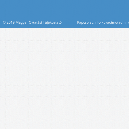
© 2019 Magyar Oktatási Tájékoztató Kapcsolat: info(kukac)motadmin(