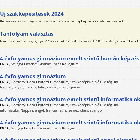
Új szakképesítések 2024
Képzések az ország számos pontján már az új képzési rendszer szerint.
Tanfolyam választás
Nem is olyan könnyű, igaz? Nézz szét nálunk, válassz 1700+ tanfolyamunk közül.
4 évfolyamos gimnázium emelt szintű humán képzés
EGER
,
Szilágyi Erzsébet Gimnázium és Kollégium
4 évfolyamos gimnázium
EGER
,
Gárdonyi Géza Ciszterci Gimnázium, Szakközépiskola és Kollégium
Nappali, angol, francia, latin, német, olasz, spanyol
4 évfolyamos gimnázium emelt szintű informatika ok
EGER
,
Gárdonyi Géza Ciszterci Gimnázium, Szakközépiskola és Kollégium
informatika, Nappali, angol, francia, latin, német, olasz, spanyol
4 évfolyamos gimnázium emelt szintű informatika ok
EGER
,
Szilágyi Erzsébet Gimnázium és Kollégium