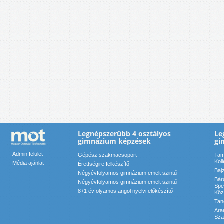
Legnépszerűbb 4 osztályos
Le
gimnázium képzések
gi
Admin felület
Gépész szakmacsoport
Tam
Kol
Média ajánlat
Érettségire felkészítő
Baj
Négyévfolyamos gimnázium emelt szintű
Bár
Négyévfolyamos gimnázium emelt szintű
Spe
8+1 évfolyamos angol nyelvi előkészítő
Köz
Tan
Ara
Sza