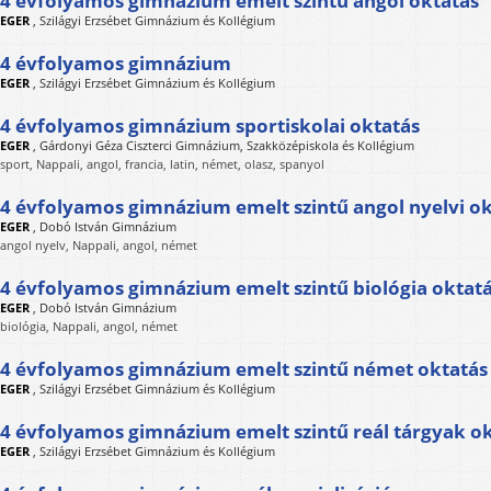
4 évfolyamos gimnázium emelt szintű angol oktatás
EGER
,
Szilágyi Erzsébet Gimnázium és Kollégium
4 évfolyamos gimnázium
EGER
,
Szilágyi Erzsébet Gimnázium és Kollégium
4 évfolyamos gimnázium sportiskolai oktatás
EGER
,
Gárdonyi Géza Ciszterci Gimnázium, Szakközépiskola és Kollégium
sport, Nappali, angol, francia, latin, német, olasz, spanyol
4 évfolyamos gimnázium emelt szintű angol nyelvi o
EGER
,
Dobó István Gimnázium
angol nyelv, Nappali, angol, német
4 évfolyamos gimnázium emelt szintű biológia oktat
EGER
,
Dobó István Gimnázium
biológia, Nappali, angol, német
4 évfolyamos gimnázium emelt szintű német oktatás
EGER
,
Szilágyi Erzsébet Gimnázium és Kollégium
4 évfolyamos gimnázium emelt szintű reál tárgyak o
EGER
,
Szilágyi Erzsébet Gimnázium és Kollégium