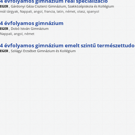
4 évfolyamos gimnázium reál specializáció
EGER
,
Gárdonyi Géza Ciszterci Gimnázium, Szakközépiskola és Kollégium
reál tárgyak, Nappali, angol, francia, latin, német, olasz, spanyol
4 évfolyamos gimnázium
EGER
,
Dobó István Gimnázium
Nappali, angol, német
4 évfolyamos gimnázium emelt szintű természettud
EGER
,
Szilágyi Erzsébet Gimnázium és Kollégium