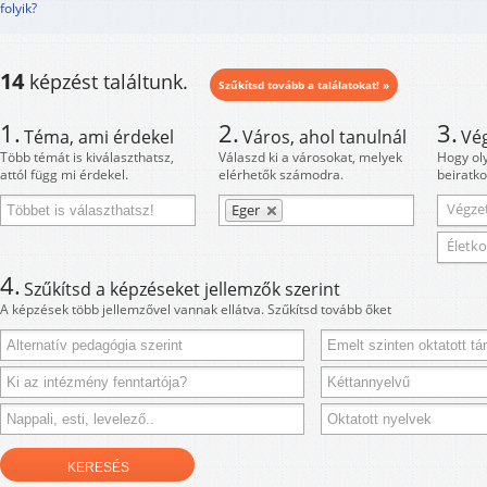
folyik?
14
képzést találtunk.
Szűkítsd tovább a találatokat! »
1.
2.
3.
Téma, ami érdekel
Város, ahol tanulnál
Vé
Több témát is kiválaszthatsz,
Válaszd ki a városokat, melyek
Hogy ol
attól függ mi érdekel.
elérhetők számodra.
beiratko
Végzet
Eger
Életko
4.
Szűkítsd a képzéseket jellemzők szerint
A képzések több jellemzővel vannak ellátva. Szűkítsd tovább őket