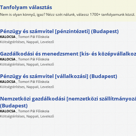
Tanfolyam választás
Nem is olyan könnyű, igaz? Nézz szét nálunk, válassz 1700+ tanfolyamunk közül.
Pénzügy és számvitel [pénzintézeti] (Budapest)
KALOCSA
,
Tomori Pál Főiskola
Költségtérítéses, Nappali, Levelező
Gazdálkodási és menedzsment [kis- és középvállalkoz
KALOCSA
,
Tomori Pál Főiskola
Költségtérítéses, Nappali, Levelező
Pénzügy és számvitel [vállalkozási] (Budapest)
KALOCSA
,
Tomori Pál Főiskola
Költségtérítéses, Nappali, Levelező
Nemzetközi gazdálkodási [nemzetközi szállítmányozás
(Budapest)
KALOCSA
,
Tomori Pál Főiskola
Költségtérítéses, Nappali, Levelező