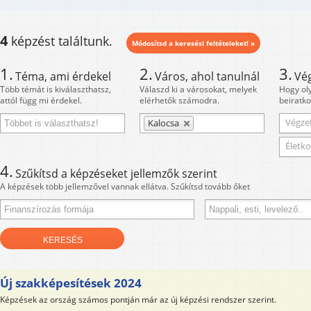
4
képzést találtunk.
Módosítsd a keresési feltételeket! »
1.
2.
3.
Téma, ami érdekel
Város, ahol tanulnál
Vé
Több témát is kiválaszthatsz,
Válaszd ki a városokat, melyek
Hogy ol
attól függ mi érdekel.
elérhetők számodra.
beiratko
Végzet
Kalocsa
Életko
4.
Szűkítsd a képzéseket jellemzők szerint
A képzések több jellemzővel vannak ellátva. Szűkítsd tovább őket
Új szakképesítések 2024
Képzések az ország számos pontján már az új képzési rendszer szerint.