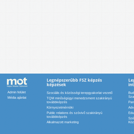
Legnépszerűbb FSZ képzés
Le
képzések
in
Admin felület
Szociális és közösségi terepgyakorlat vezető
Bud
Sza
Média ajánlat
TQM minőségügyi menedzsment szakirányú
továbbképzés
Pan
Környezetmérnöki
Adv
Public relations és szóvivő szakirányú
Edu
továbbképzés
Szé
Alkalmazott marketing
Köz