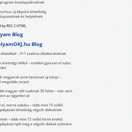
 program kistelepüléseknek
urizmus: új képzési lehetőség
nyzatoknak és helyieknek
 by RSS 2 HTML
lyam Blog
olyamOKJ.hu Blog
állatokkal – 3+1 szakma állatbarátoknak
érettségi nélkül – ezekkel gyorsan el tudsz
edni
 magyarok ezrei keresnek új irányt –
 megoldás terjed
öbb magyar vált szakmát 30 felett – már nem
tem az egyetlen út
 el, merre indulsz – több mint 15 millió
 pályázati lehetőség végzős diákoknak
ttek – több mint 15 millió forint értékű
 pályázat nyílt meg a végzős diákok számára