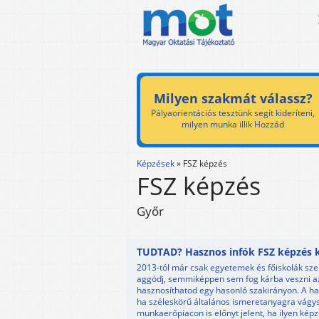
Milyen szakmát válassz?
Pályaorientációs tesztünk segít kideríteni,
milyen munka illik Hozzád
Képzések
»
FSZ képzés
FSZ képzés
Győr
TUDTAD? Hasznos infók FSZ képzés ka
2013-tól már csak egyetemek és főiskolák sze
aggódj, semmiképpen sem fog kárba veszni az itt
hasznosíthatod egy hasonló szakirányon. A ha
ha széleskörű általános ismeretanyagra vágysz
munkaerőpiacon is előnyt jelent, ha ilyen kép