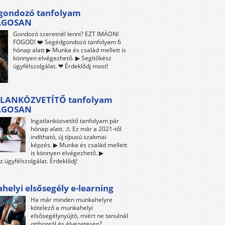
gondozó tanfolyam
ÁGOSAN
Gondozó szeretnél lenni? EZT IMÁDNI
FOGOD! ❤️ Segédgondozó tanfolyam 6
hónap alatt ▶ Munka és család mellett is
könnyen elvégezhető. ▶ Segítőkész
ügyfélszolgálat. ❤ Érdeklődj most!
LANKÖZVETÍTŐ tanfolyam
ÁGOSAN
Ingatlanközvetítő tanfolyam pár
hónap alatt. ⚠ Ez már a 2021-től
indítható, új típusú szakmai
képzés. ▶ Munka és család mellett
is könnyen elvégezhető. ▶
z ügyfélszolgálat. Érdeklődj!
elyi elsősegély e-learning
Ha már minden munkahelyre
kötelező a munkahelyi
elsősegélynyújtó, miért ne tanulnál
otthonról és élvezetesen?