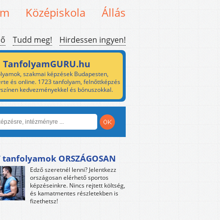
em
Középiskola
Állás
ső
Tudd meg!
Hirdessen ingyen!
TanfolyamGURU.hu
lyamok, szakmai képzések Budapesten,
rte és online. 1723 tanfolyam, felnőttképzés
yszínen kedvezményekkel és bónuszokkal.
 tanfolyamok ORSZÁGOSAN
Edző szeretnél lenni? Jelentkezz
országosan elérhető sportos
képzéseinkre. Nincs rejtett költség,
és kamatmentes részletekben is
fizethetsz!