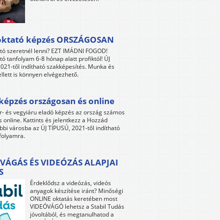
oktató képzés ORSZÁGOSAN
tó szeretnél lenni? EZT IMÁDNI FOGOD!
tó tanfolyam 6-8 hónap alatt profiktól! ÚJ
021-től indítható szakképesítés. Munka és
llett is könnyen elvégezhető.
képzés országosan és online
r- és vegyiáru eladó képzés az ország számos
s online. Kattints és jelentkezz a Hozzád
bbi városba az ÚJ TÍPUSÚ, 2021-től indítható
folyamra.
VÁGÁS ÉS VIDEÓZÁS ALAPJAI
S
Érdeklődsz a videózás, videós
anyagok készítése iránt? Minőségi
ONLINE oktatás keretében most
VIDEÓVÁGÓ lehetsz a Stabil Tudás
jóvoltából, és megtanulhatod a