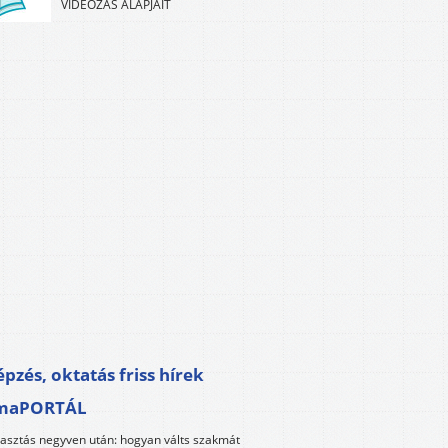
VIDEÓZÁS ALAPJAIT
pzés, oktatás friss hírek
maPORTÁL
lasztás negyven után: hogyan válts szakmát