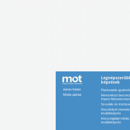
Legnépszerűb
képzések
Admin felület
Piackutatás gyakorl
Média ajánlat
Nemzetközi beszerzé
Import Menedzsment
Szociális és közössé
Desztináció menedz
továbbképzés
Közszolgálati média
továbbképzés