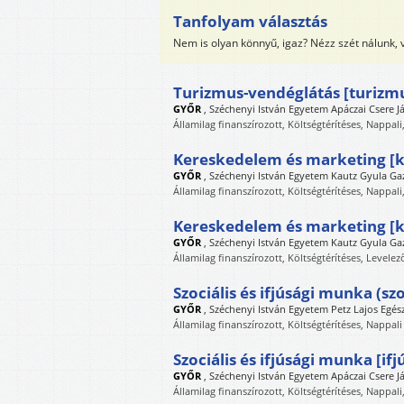
Tanfolyam választás
Nem is olyan könnyű, igaz? Nézz szét nálunk,
Turizmus-vendéglátás [turizm
GYŐR
,
Széchenyi István Egyetem Apáczai Csere J
Államilag finanszírozott, Költségtérítéses, Nappali
Kereskedelem és marketing [k
GYŐR
,
Széchenyi István Egyetem Kautz Gyula G
Államilag finanszírozott, Költségtérítéses, Nappali
Kereskedelem és marketing [
GYŐR
,
Széchenyi István Egyetem Kautz Gyula G
Államilag finanszírozott, Költségtérítéses, Levelez
Szociális és ifjúsági munka (sz
GYŐR
,
Széchenyi István Egyetem Petz Lajos Egész
Államilag finanszírozott, Költségtérítéses, Nappali
Szociális és ifjúsági munka [ifj
GYŐR
,
Széchenyi István Egyetem Apáczai Csere J
Államilag finanszírozott, Költségtérítéses, Nappali