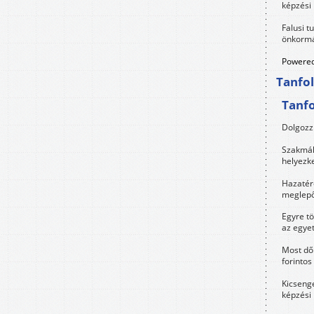
képzési
Falusi t
önkormá
Powered
Tanfo
Tanf
Dolgozz 
Szakmák 
helyezk
Hazatérő
meglepő
Egyre t
az egye
Most dől
forintos
Kicsenge
képzési