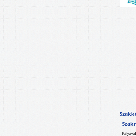
Szakké
Szak
Pályavá