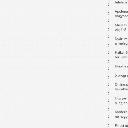
félelem 
Ápolóna
nagyobb
Miért bu
elején?
Nyári m
a meleg
Fizikai 
területe
Kreatív 
5 progra
Online t
beiratko
Hogyan 
a legjo
Konfere
ne hagyd
Falusi t