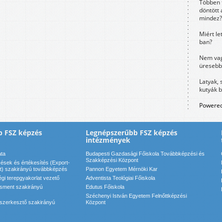
Többen 
döntött 
mindez?
Miért le
ban?
Nem vag
üresebb
Latyak, 
kutyák 
Powered
b FSZ képzés
Legnépszerűbb FSZ képzés
intézmények
ata
Budapesti Gazdasági Főiskola Továbbképzési és
Szakképzési Központ
sek és értékesítés (Export-
) szakirányú továbbképzés
Pannon Egyetem Mérnöki Kar
gi terepgyakorlat vezető
Adventista Teológiai Főiskola
sment szakirányú
Edutus Főiskola
Széchenyi István Egyetem Felnőttképzési
 szerkesztő szakirányú
Központ