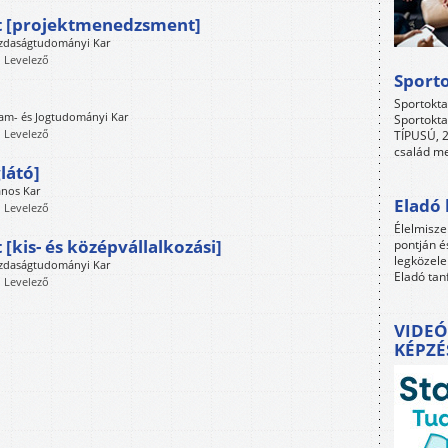
t [projektmenedzsment]
azdaságtudományi Kar
, Levelező
Sport
Sportokta
lam- és Jogtudományi Kar
Sportokta
, Levelező
TÍPUSÚ, 2
család me
látó]
ános Kar
Eladó 
, Levelező
Élelmisze
kis- és középvállalkozási]
pontján é
legközele
azdaságtudományi Kar
Eladó tan
, Levelező
VIDEÓ
KÉPZÉ