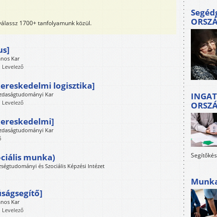
Segéd
ORSZ
 válassz 1700+ tanfolyamunk közül.
us]
ános Kar
, Levelező
ereskedelmi logisztika]
azdaságtudományi Kar
INGAT
, Levelező
ORSZ
kereskedelmi]
azdaságtudományi Kar
ő
Segítőkés
ociális munka)
ségtudományi és Szociális Képzési Intézet
Munkah
úságsegítő]
ános Kar
, Levelező