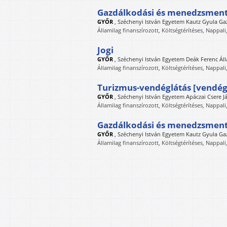
Gazdálkodási és menedzsmen
GYŐR
,
Széchenyi István Egyetem Kautz Gyula G
Államilag finanszírozott, Költségtérítéses, Nappali
Jogi
GYŐR
,
Széchenyi István Egyetem Deák Ferenc Ál
Államilag finanszírozott, Költségtérítéses, Nappali
Turizmus-vendéglátás [vendég
GYŐR
,
Széchenyi István Egyetem Apáczai Csere J
Államilag finanszírozott, Költségtérítéses, Nappali
Gazdálkodási és menedzsment [
GYŐR
,
Széchenyi István Egyetem Kautz Gyula G
Államilag finanszírozott, Költségtérítéses, Nappali