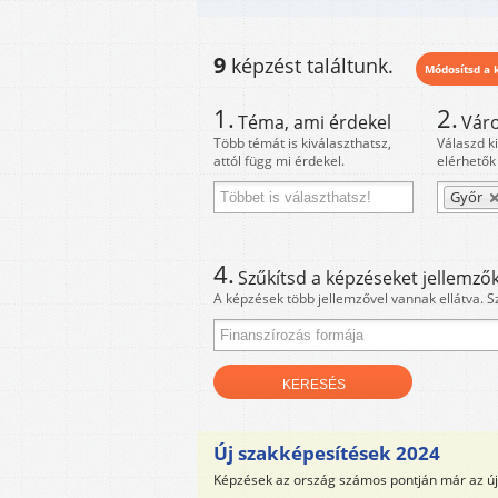
9
képzést találtunk.
Módosítsd a k
1.
2.
Téma, ami érdekel
Váro
Több témát is kiválaszthatsz,
Válaszd k
attól függ mi érdekel.
elérhetők
Győr
4.
Szűkítsd a képzéseket jellemzők
A képzések több jellemzővel vannak ellátva. S
Új szakképesítések 2024
Képzések az ország számos pontján már az új 