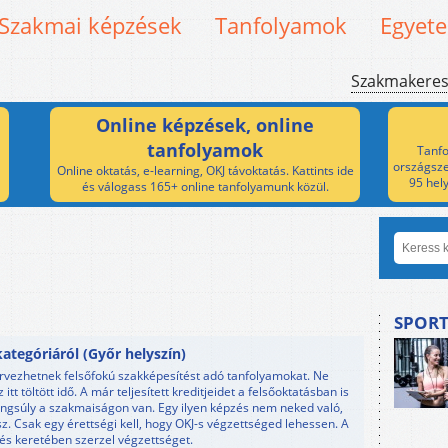
Szakmai képzések
Tanfolyamok
Egyet
Szakmakere
Online képzések, online
tanfolyamok
Tanfo
országsze
Online oktatás, e-learning, OKJ távoktatás. Kattints ide
95 hel
és válogass 165+ online tanfolyamunk közül.
SPORT
tegóriáról (Győr helyszín)
rvezhetnek felsőfokú szakképesítést adó tanfolyamokat. Ne
 töltött idő. A már teljesített kreditjeidet a felsőoktatásban is
ngsúly a szakmaiságon van. Egy ilyen képzés nem neked való,
. Csak egy érettségi kell, hogy OKJ-s végzettséged lehessen. A
zés keretében szerzel végzettséget.