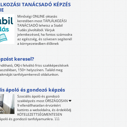
LKOZÁSI TANÁCSADÓ KÉPZÉS
NE
Minőségi ONLINE oktatás
keretében most TÁPLÁLKOZÁSI
TANÁCSADÓ lehetsz a Stabil
Tudás jóvoltából. Várjuk
jelentkezésed, ha fontos számodra
az egészség, és szívesen segítenél
a környezetedben élőknek
pzést keresel?
ndítható, OKJ-t felváltó friss szakképesítések
lasztékban, 150+ helyszínen. Találd meg
akmáját tanfolyamkereső oldalunkon.
lis ápoló és gondozó képzés
Szociális ápoló és gondozó
szakképzés most ORSZÁGOSAN ❤
9 ellenállhatatlan érvünkért
kattints a weboldalra, és érdeklődj
KÖTELEZETTSÉGMENTESEN
 ápoló és gondozó tanfolyamunkra. ⤵⤵⤵