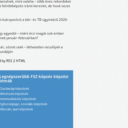
tanulnak, mint valaha – több éves rekordokat
a felnőttképzés iránti kereslet, de hová vezet
tt kulcspozíció a bér- és TB-ügyintéző 2026-
y egyedül – miért érzi magát sok ember
nek január–februárban?
sár, sózott utak – láthatatlan veszélyek a
bundáján
 by RSS 2 HTML
Legnépszerűbb FSZ képzés képzési
témák
Gazdasági képzések
Művészeti képzések
Kommunikációs képzések
Egészségügyi, szociális képzések
Műszaki, ipari képzések