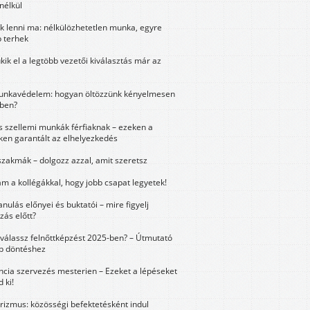
nélkül
k lenni ma: nélkülözhetetlen munka, egyre
 terhek
kik el a legtöbb vezetői kiválasztás már az
unkavédelem: hogyan öltözzünk kényelmesen
ben?
és szellemi munkák férfiaknak – ezeken a
ken garantált az elhelyezkedés
szakmák – dolgozz azzal, amit szeretsz
m a kollégákkal, hogy jobb csapat legyetek!
anulás előnyei és buktatói – mire figyelj
zás előtt?
válassz felnőttképzést 2025-ben? – Útmutató
bb döntéshez
ncia szervezés mesterien – Ezeket a lépéseket
 ki!
urizmus: közösségi befektetésként indul