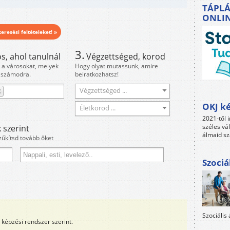
TÁPLÁ
ONLI
eresési feltételeket! »
3.
s, ahol tanulnál
Végzettséged, korod
i a városokat, melyek
Hogy olyat mutassunk, amire
 számodra.
beiratkozhatsz!
Végzettséged ...
OKJ ké
Életkorod ...
2021-től i
széles vá
 szerint
álmaid sz
zűkítsd tovább őket
Szociá
Szociális
képzési rendszer szerint.