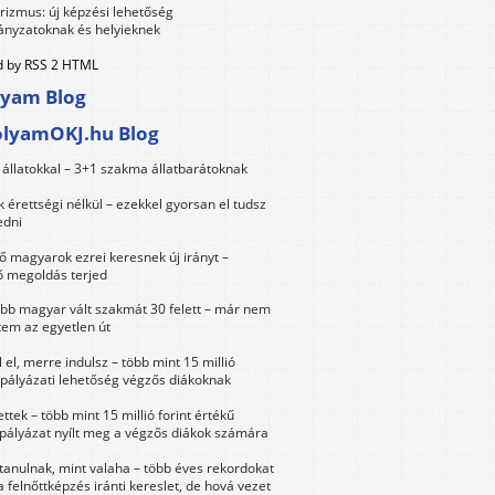
urizmus: új képzési lehetőség
nyzatoknak és helyieknek
 by RSS 2 HTML
lyam Blog
olyamOKJ.hu Blog
állatokkal – 3+1 szakma állatbarátoknak
érettségi nélkül – ezekkel gyorsan el tudsz
edni
 magyarok ezrei keresnek új irányt –
 megoldás terjed
öbb magyar vált szakmát 30 felett – már nem
tem az egyetlen út
 el, merre indulsz – több mint 15 millió
 pályázati lehetőség végzős diákoknak
ttek – több mint 15 millió forint értékű
 pályázat nyílt meg a végzős diákok számára
tanulnak, mint valaha – több éves rekordokat
a felnőttképzés iránti kereslet, de hová vezet