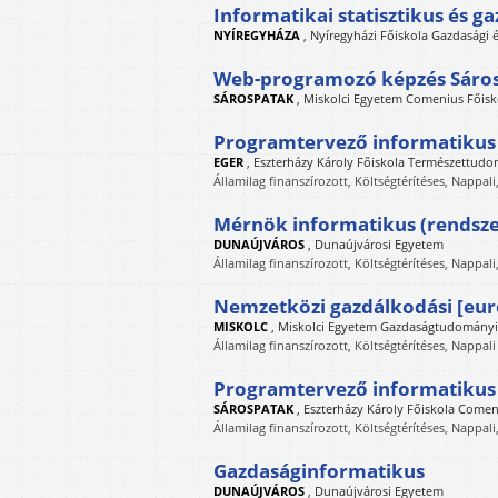
Informatikai statisztikus és g
NYÍREGYHÁZA
,
Nyíregyházi Főiskola Gazdasági
Web-programozó képzés Sáro
SÁROSPATAK
,
Miskolci Egyetem Comenius Főisko
Programtervező informatikus [
EGER
,
Eszterházy Károly Főiskola Természettudo
Államilag finanszírozott, Költségtérítéses, Nappali
Mérnök informatikus (rendsz
DUNAÚJVÁROS
,
Dunaújvárosi Egyetem
Államilag finanszírozott, Költségtérítéses, Nappali
Nemzetközi gazdálkodási [euró
MISKOLC
,
Miskolci Egyetem Gazdaságtudományi
Államilag finanszírozott, Költségtérítéses, Nappali
Programtervező informatikus (
SÁROSPATAK
,
Eszterházy Károly Főiskola Comen
Államilag finanszírozott, Költségtérítéses, Nappali
Gazdaságinformatikus
DUNAÚJVÁROS
,
Dunaújvárosi Egyetem