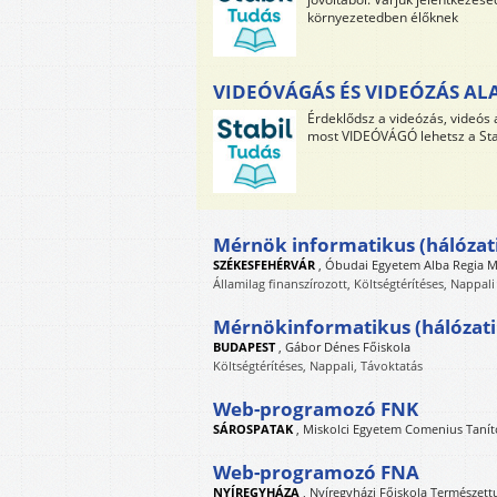
környezetedben élőknek
VIDEÓVÁGÁS ÉS VIDEÓZÁS ALA
Érdeklődsz a videózás, videós
most VIDEÓVÁGÓ lehetsz a Sta
Mérnök informatikus (hálózat
SZÉKESFEHÉRVÁR
,
Óbudai Egyetem Alba Regia M
Államilag finanszírozott, Költségtérítéses, Nappali
Mérnökinformatikus (hálózati
BUDAPEST
,
Gábor Dénes Főiskola
Költségtérítéses, Nappali, Távoktatás
Web-programozó FNK
SÁROSPATAK
,
Miskolci Egyetem Comenius Tanít
Web-programozó FNA
NYÍREGYHÁZA
,
Nyíregyházi Főiskola Természett