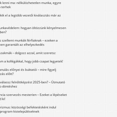
k lenni ma: nélkülözhetetlen munka, egyre
 terhek
kik el a legtöbb vezetői kiválasztás már az
unkavédelem: hogyan öltözzünk kényelmesen
ben?
és szellemi munkák férfiaknak – ezeken a
ken garantált az elhelyezkedés
szakmák – dolgozz azzal, amit szeretsz
m a kollégákkal, hogy jobb csapat legyetek!
anulás előnyei és buktatói – mire figyelj
zás előtt?
válassz felnőttképzést 2025-ben? – Útmutató
bb döntéshez
ncia szervezés mesterien – Ezeket a lépéseket
 ki!
urizmus: közösségi befektetésként indul
 program kistelepüléseknek