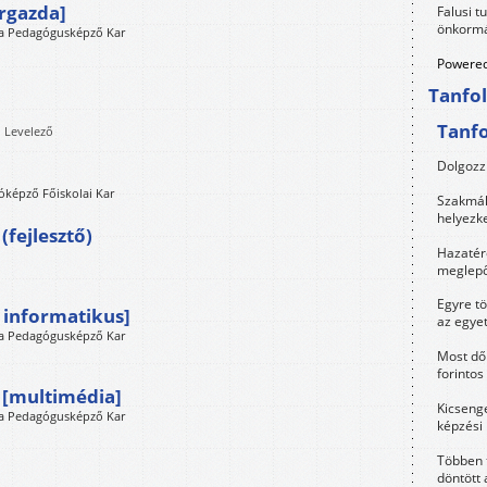
rgazda]
Falusi t
önkormá
a Pedagógusképző Kar
Powered
Tanfo
Tanf
, Levelező
Dolgozz 
óképző Főiskolai Kar
Szakmák 
helyezk
fejlesztő)
Hazatérő
meglepő
Egyre t
 informatikus]
az egye
a Pedagógusképző Kar
Most dől
forintos
 [multimédia]
Kicsenge
a Pedagógusképző Kar
képzési
Többen 
döntött 