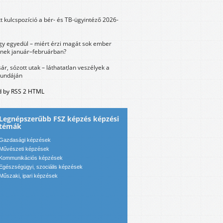
tt kulcspozíció a bér- és TB-ügyintéző 2026-
y egyedül – miért érzi magát sok ember
nek január–februárban?
sár, sózott utak – láthatatlan veszélyek a
bundáján
 by RSS 2 HTML
Legnépszerűbb FSZ képzés képzési
témák
Gazdasági képzések
Művészeti képzések
Kommunikációs képzések
Egészségügyi, szociális képzések
Műszaki, ipari képzések