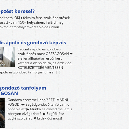
pzést keresel?
ndítható, OKJ-t felváltó friss szakképesítések
lasztékban, 150+ helyszínen. Találd meg
akmáját tanfolyamkereső oldalunkon.
lis ápoló és gondozó képzés
Szociális ápoló és gondozó
szakképzés most ORSZÁGOSAN ❤
9 ellenállhatatlan érvünkért
kattints a weboldalra, és érdeklődj
KÖTELEZETTSÉGMENTESEN
 ápoló és gondozó tanfolyamunkra. ⤵⤵⤵
gondozó tanfolyam
ÁGOSAN
Gondozó szeretnél lenni? EZT IMÁDNI
FOGOD! ❤️ Segédgondozó tanfolyam 6
hónap alatt ▶ Munka és család mellett is
könnyen elvégezhető. ▶ Segítőkész
ügyfélszolgálat. ❤ Érdeklődj most!