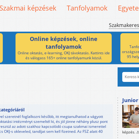
Szakmai képzések
Tanfolyamok
Egyet
Szakmakere
Online képzések, online
tanfolyamok
Tanfo
országsze
Online oktatás, e-learning, OKJ távoktatás. Kattints ide
95 hel
és válogass 165+ online tanfolyamunk közül.
Junior
ategóriáról
l szeretnél foglalkozni később, itt megtanulhatod a vágyott
oktatási intézményt szemeltél ki, és jól jönne néhány plusz pont
resztül az adott szakhoz kapcsolódó csupa szakmai ismerettel
 OKJ-s okleveled, tandíjat sem kell fizetned. Az FSZ alatt 40
képzés. ⚠