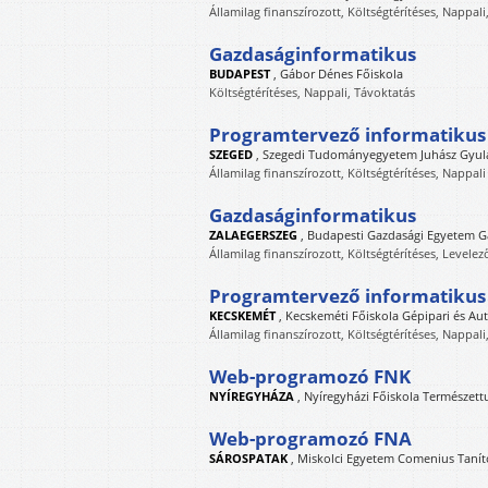
Államilag finanszírozott, Költségtérítéses, Nappali
Gazdaságinformatikus
BUDAPEST
,
Gábor Dénes Főiskola
Költségtérítéses, Nappali, Távoktatás
Programtervező informatikus [
SZEGED
,
Szegedi Tudományegyetem Juhász Gyul
Államilag finanszírozott, Költségtérítéses, Nappali
Gazdaságinformatikus
ZALAEGERSZEG
,
Budapesti Gazdasági Egyetem Ga
Államilag finanszírozott, Költségtérítéses, Levelez
Programtervező informatikus (
KECSKEMÉT
,
Kecskeméti Főiskola Gépipari és Aut
Államilag finanszírozott, Költségtérítéses, Nappali
Web-programozó FNK
NYÍREGYHÁZA
,
Nyíregyházi Főiskola Természett
Web-programozó FNA
SÁROSPATAK
,
Miskolci Egyetem Comenius Tanít