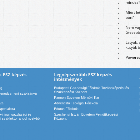
mindez?
Miért le
ban?
Nem vag
üresebb
Latyak, 
kutyák 
Powered
b FSZ képzés
Legnépszerűbb FSZ képzés
intézmények
ng
Budapesti Gazdasági Főiskola Továbbképzési és
Szakképzési Központ
enedzsment szakirányú
Pannon Egyetem Mérnöki Kar
ata
Adventista Teológiai Főiskola
specialista
Edutus Főiskola
, jogi, gazdasági és
Széchenyi István Egyetem Felnőttképzési
 szaklektor angol nyelvből
Központ