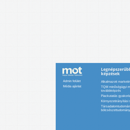
Legnépszerűb
képzések
Admin felület
Alkalmazott marketi
Média ajánlat
TQM minőségügyi m
továbbképzés
Piackutatás gyakorl
Környezetirányítási 
Társadalomtudományi
bölcsészettudományi