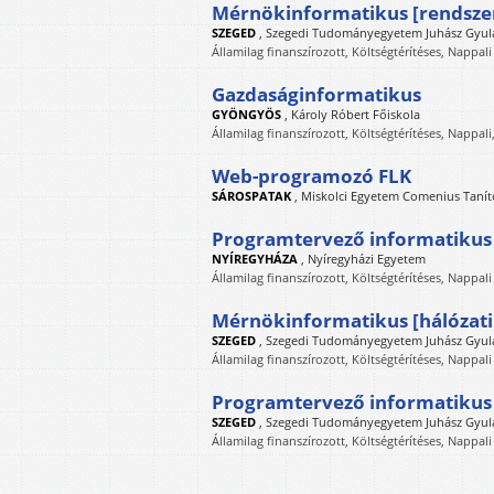
Mérnökinformatikus [rendsze
SZEGED
,
Szegedi Tudományegyetem Juhász Gyul
Államilag finanszírozott, Költségtérítéses, Nappali
Gazdaságinformatikus
GYÖNGYÖS
,
Károly Róbert Főiskola
Államilag finanszírozott, Költségtérítéses, Nappali
Web-programozó FLK
SÁROSPATAK
,
Miskolci Egyetem Comenius Tanít
Programtervező informatikus (
NYÍREGYHÁZA
,
Nyíregyházi Egyetem
Államilag finanszírozott, Költségtérítéses, Nappali
Mérnökinformatikus [hálózati
SZEGED
,
Szegedi Tudományegyetem Juhász Gyul
Államilag finanszírozott, Költségtérítéses, Nappali
Programtervező informatikus
SZEGED
,
Szegedi Tudományegyetem Juhász Gyul
Államilag finanszírozott, Költségtérítéses, Nappali