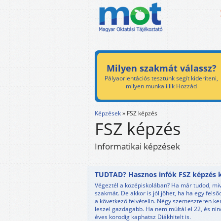
Milyen szakmát válassz?
Pályaorientációs tesztünk segít kideríteni,
milyen munka illik Hozzád
Képzések
»
FSZ képzés
FSZ képzés
Informatikai képzések
TUDTAD? Hasznos infók FSZ képzés k
Végeztél a középiskolában? Ha már tudod, mive
szakmát. De akkor is jól jöhet, ha ha egy felső
a következő felvételin. Négy szemeszteren ke
leszel gazdagabb. Ha nem múltál el 22, és nincs
éves korodig kaphatsz Diákhitelt is.