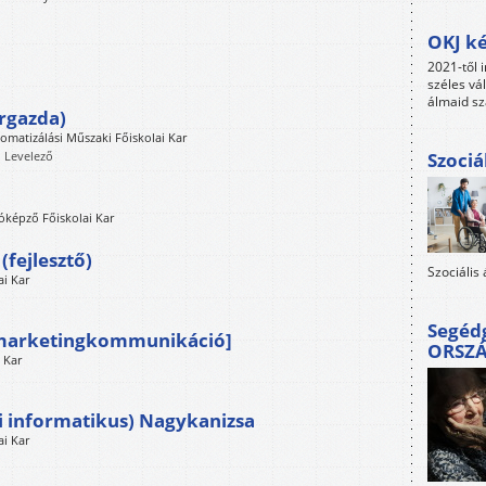
OKJ ké
2021-től i
széles vá
álmaid sz
rgazda)
omatizálási Műszaki Főiskolai Kar
, Levelező
Szociá
óképző Főiskolai Kar
fejlesztő)
Szociális
i Kar
Segéd
[marketingkommunikáció]
ORSZ
 Kar
i informatikus) Nagykanizsa
i Kar