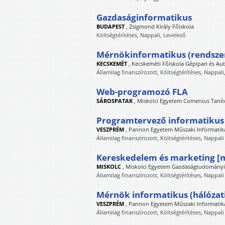
Gazdaságinformatikus
BUDAPEST
,
Zsigmond Király Főiskola
Költségtérítéses, Nappali, Levelező
Mérnökinformatikus (rendsze
KECSKEMÉT
,
Kecskeméti Főiskola Gépipari és Aut
Államilag finanszírozott, Költségtérítéses, Nappali
Web-programozó FLA
SÁROSPATAK
,
Miskolci Egyetem Comenius Tanít
Programtervező informatikus (
VESZPRÉM
,
Pannon Egyetem Műszaki Informatika
Államilag finanszírozott, Költségtérítéses, Nappali
Kereskedelem és marketing 
MISKOLC
,
Miskolci Egyetem Gazdaságtudományi
Államilag finanszírozott, Költségtérítéses, Nappali
Mérnök informatikus (hálózat
VESZPRÉM
,
Pannon Egyetem Műszaki Informatika
Államilag finanszírozott, Költségtérítéses, Nappali