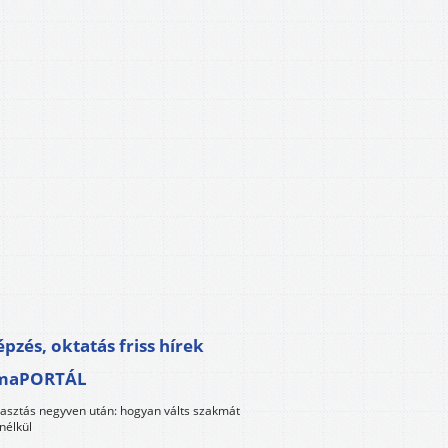
pzés, oktatás friss hírek
maPORTÁL
lasztás negyven után: hogyan válts szakmát
nélkül