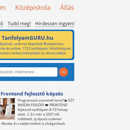
em
Középiskola
Állás
ső
Tudd meg!
Hirdessen ingyen!
TanfolyamGURU.hu
lyamok, szakmai képzések Budapesten,
rte és online. 1723 tanfolyam, felnőttképzés
yszínen kedvezményekkel és bónuszokkal.
 Frontend fejlesztő képzés
Programozó szeretnél lenni? ▶ EZT
IMÁDNI FOGOD! ❤️ FRONTEND
fejlesztő tanfolyam 8-10 hónap
alatt. ⚠ Ez már a 2021-től
indítható, új típusú szakmai
 Munka és család mellett is elvégezhető.