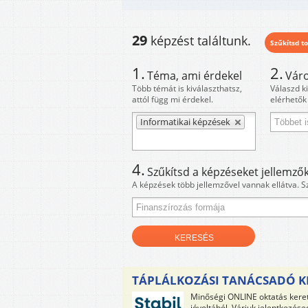
29
képzést találtunk.
Szűkítsd to
1.
2.
Téma, ami érdekel
Váro
Több témát is kiválaszthatsz,
Válaszd k
attól függ mi érdekel.
elérhetők
Informatikai képzések
4.
Szűkítsd a képzéseket jellemzők
A képzések több jellemzővel vannak ellátva. S
TÁPLÁLKOZÁSI TANÁCSADÓ K
Minőségi ONLINE oktatás ker
jóvoltából. Várjuk jelentkezés