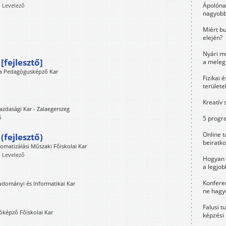
Ápolóna
, Levelező
nagyobb
Miért bu
elején?
Nyári m
fejlesztő]
a meleg
a Pedagógusképző Kar
Fizikai 
területe
Kreatív 
zdasági Kar - Zalaegerszeg
ő
5 progra
Online t
fejlesztő)
beiratko
omatizálási Műszaki Főiskolai Kar
, Levelező
Hogyan 
a legjo
Konfere
udományi és Informatikai Kar
ne hagyd
Falusi t
óképző Főiskolai Kar
képzési