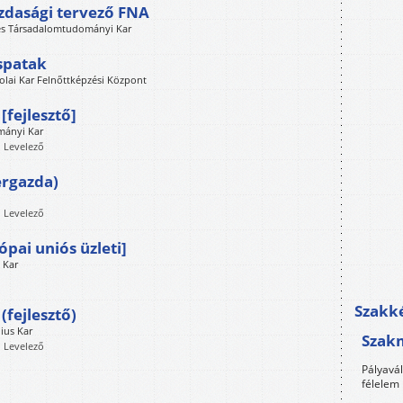
azdasági tervező FNA
 és Társadalomtudományi Kar
spatak
lai Kar Felnőttképzési Központ
fejlesztő]
mányi Kar
, Levelező
ergazda)
, Levelező
pai uniós üzleti]
 Kar
Szakké
fejlesztő)
ius Kar
Szak
, Levelező
Pályavá
félelem 