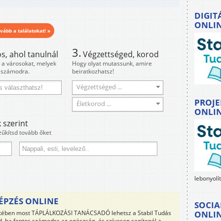
DIGIT
ONLI
vább a találatokat! »
3.
s, ahol tanulnál
Végzettséged, korod
i a városokat, melyek
Hogy olyat mutassunk, amire
 számodra.
beiratkozhatsz!
Végzettséged ...
PROJE
Életkorod ...
ONLI
 szerint
zűkítsd tovább őket
lebonyolí
ÉPZÉS ONLINE
SOCIA
etében most TÁPLÁLKOZÁSI TANÁCSADÓ lehetsz a Stabil Tudás
ONLI
ed, ha fontos számodra az egészség, és szívesen segítenél a