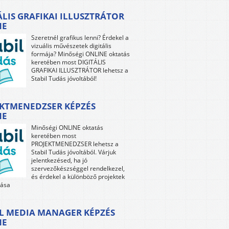
ÁLIS GRAFIKAI ILLUSZTRÁTOR
NE
Szeretnél grafikus lenni? Érdekel a
vizuális művészetek digitális
formája? Minőségi ONLINE oktatás
keretében most DIGITÁLIS
GRAFIKAI ILLUSZTRÁTOR lehetsz a
Stabil Tudás jóvoltából!
KTMENEDZSER KÉPZÉS
NE
Minőségi ONLINE oktatás
keretében most
PROJEKTMENEDZSER lehetsz a
Stabil Tudás jóvoltából. Várjuk
jelentkezésed, ha jó
szervezőkészséggel rendelkezel,
és érdekel a különböző projektek
tása
L MEDIA MANAGER KÉPZÉS
NE