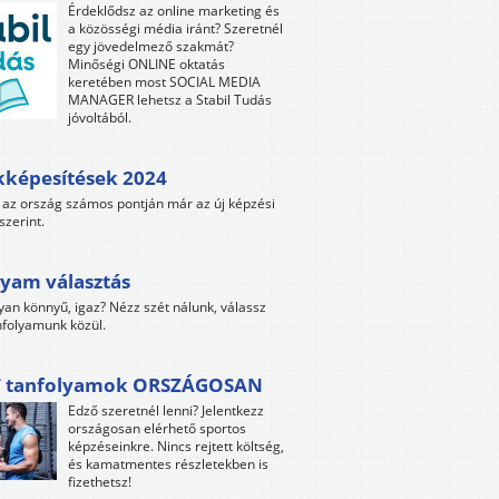
Érdeklődsz az online marketing és
a közösségi média iránt? Szeretnél
egy jövedelmező szakmát?
Minőségi ONLINE oktatás
keretében most SOCIAL MEDIA
MANAGER lehetsz a Stabil Tudás
jóvoltából.
kképesítések 2024
az ország számos pontján már az új képzési
szerint.
yam választás
yan könnyű, igaz? Nézz szét nálunk, válassz
folyamunk közül.
 tanfolyamok ORSZÁGOSAN
Edző szeretnél lenni? Jelentkezz
országosan elérhető sportos
képzéseinkre. Nincs rejtett költség,
és kamatmentes részletekben is
fizethetsz!