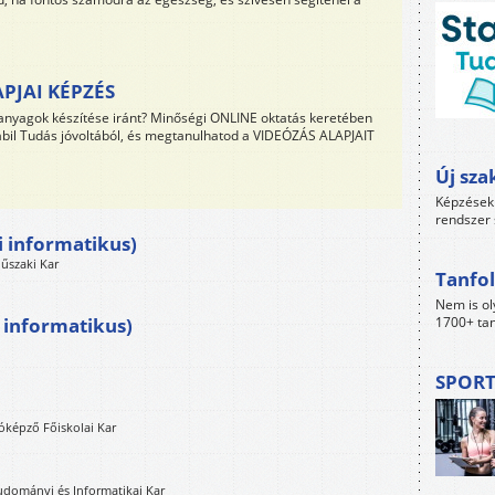
PJAI KÉPZÉS
 anyagok készítése iránt? Minőségi ONLINE oktatás keretében
bil Tudás jóvoltából, és megtanulhatod a VIDEÓZÁS ALAPJAIT
Új sza
Képzések 
rendszer 
i informatikus)
űszaki Kar
Tanfol
Nem is ol
 informatikus)
1700+ tan
SPORT
óképző Főiskolai Kar
udományi és Informatikai Kar