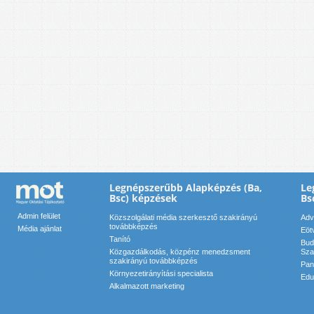
Legnépszerűbb Alapképzés (Ba,
Le
Bsc) képzések
Bs
Admin felület
Közszolgálati média szerkesztő szakirányú
Adv
továbbképzés
Média ajánlat
Eöt
Tanító
Bud
Közgazdálkodás, közpénz menedzsment
Sza
szakirányú továbbképzés
Pan
Környezetirányítási specialista
Edu
Alkalmazott marketing