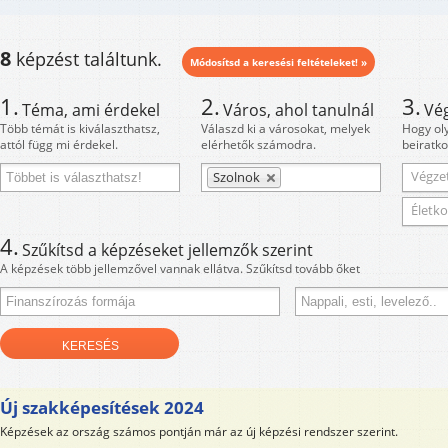
8
képzést találtunk.
Módosítsd a keresési feltételeket! »
1.
2.
3.
Téma, ami érdekel
Város, ahol tanulnál
Vé
Több témát is kiválaszthatsz,
Válaszd ki a városokat, melyek
Hogy ol
attól függ mi érdekel.
elérhetők számodra.
beiratko
Végzet
Szolnok
Életko
4.
Szűkítsd a képzéseket jellemzők szerint
A képzések több jellemzővel vannak ellátva. Szűkítsd tovább őket
Új szakképesítések 2024
Képzések az ország számos pontján már az új képzési rendszer szerint.