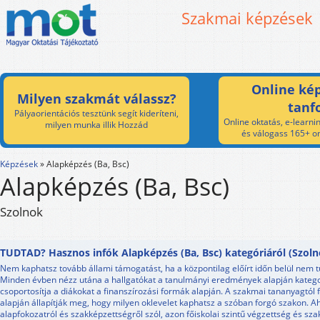
Szakmai képzések
Online kép
Milyen szakmát válassz?
tanf
Pályaorientációs tesztünk segít kideríteni,
Online oktatás, e-learnin
milyen munka illik Hozzád
és válogass 165+ on
Képzések
»
Alapképzés (Ba, Bsc)
Alapképzés (Ba, Bsc)
Szolnok
TUDTAD? Hasznos infók Alapképzés (Ba, Bsc) kategóriáról (Szoln
Nem kaphatsz tovább állami támogatást, ha a központilag előírt időn belül nem tu
Minden évben nézz utána a hallgatókat a tanulmányi eredmények alapján katego
csoportosítja a diákokat a finanszírozási formák alapján. A szakmai tananyagtól 
alapján állapítják meg, hogy milyen oklevelet kaphatsz a szóban forgó szakon. Ah
alapfokozatról és szakképzettségről szól, azon főiskolai szintű végzettség és sz