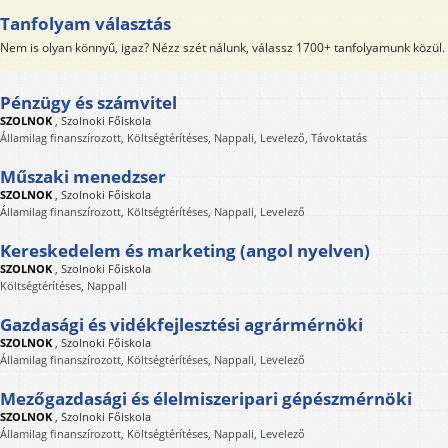
Tanfolyam választás
Nem is olyan könnyű, igaz? Nézz szét nálunk, válassz 1700+ tanfolyamunk közül.
Pénzügy és számvitel
SZOLNOK
,
Szolnoki Főiskola
Államilag finanszírozott, Költségtérítéses, Nappali, Levelező, Távoktatás
Műszaki menedzser
SZOLNOK
,
Szolnoki Főiskola
Államilag finanszírozott, Költségtérítéses, Nappali, Levelező
Kereskedelem és marketing (angol nyelven)
SZOLNOK
,
Szolnoki Főiskola
Költségtérítéses, Nappali
Gazdasági és vidékfejlesztési agrármérnöki
SZOLNOK
,
Szolnoki Főiskola
Államilag finanszírozott, Költségtérítéses, Nappali, Levelező
Mezőgazdasági és élelmiszeripari gépészmérnöki
SZOLNOK
,
Szolnoki Főiskola
Államilag finanszírozott, Költségtérítéses, Nappali, Levelező