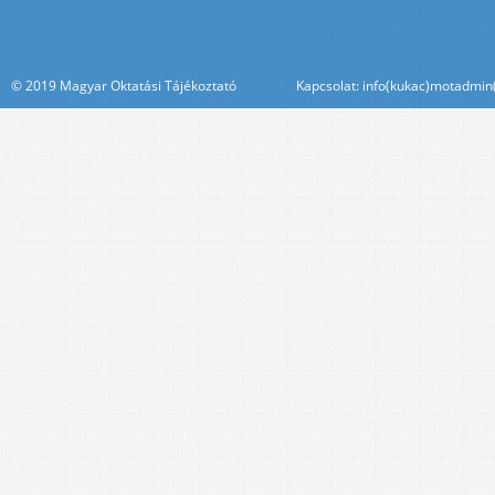
© 2019 Magyar Oktatási Tájékoztató Kapcsolat: info(kukac)motadmin(