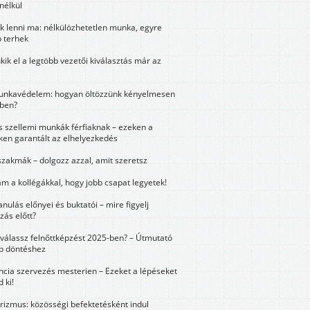
nélkül
k lenni ma: nélkülözhetetlen munka, egyre
 terhek
kik el a legtöbb vezetői kiválasztás már az
unkavédelem: hogyan öltözzünk kényelmesen
ben?
és szellemi munkák férfiaknak – ezeken a
ken garantált az elhelyezkedés
szakmák – dolgozz azzal, amit szeretsz
m a kollégákkal, hogy jobb csapat legyetek!
anulás előnyei és buktatói – mire figyelj
zás előtt?
válassz felnőttképzést 2025-ben? – Útmutató
bb döntéshez
ncia szervezés mesterien – Ezeket a lépéseket
 ki!
urizmus: közösségi befektetésként indul