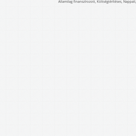
Államilag finanszírozott, Költségtérítéses, Nappali