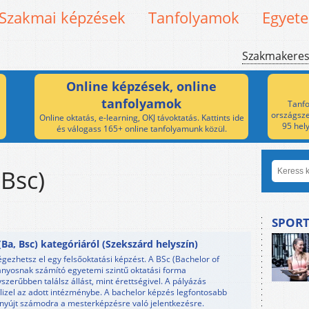
Szakmai képzések
Tanfolyamok
Egyet
Szakmakere
Online képzések, online
tanfolyamok
Tanfo
országsze
Online oktatás, e-learning, OKJ távoktatás. Kattints ide
95 hel
és válogass 165+ online tanfolyamunk közül.
 Bsc)
SPORT
a, Bsc) kategóriáról (Szekszárd helyszín)
ezhetsz el egy felsőoktatási képzést. A BSc (Bachelor of
nyosnak számító egyetemi szintű oktatási forma
erűbben találsz állást, mint érettségivel. A pályázás
telizel az adott intézménybe. A bachelor képzés legfontosabb
t nyújt számodra a mesterképzésre való jelentkezésre.