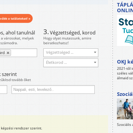
TÁPLÁ
ONLI
vább a találatokat! »
3.
s, ahol tanulnál
Végzettséged, korod
i a városokat, melyek
Hogy olyat mutassunk, amire
 számodra.
beiratkozhatsz!
Végzettséged ...
árd
OKJ ké
Életkorod ...
2021-től i
széles vá
 szerint
álmaid sz
zűkítsd tovább őket
Szociá
Szociális
képzési rendszer szerint.