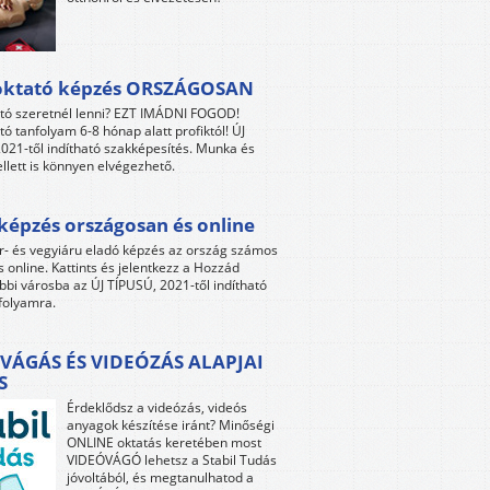
oktató képzés ORSZÁGOSAN
tó szeretnél lenni? EZT IMÁDNI FOGOD!
tó tanfolyam 6-8 hónap alatt profiktól! ÚJ
021-től indítható szakképesítés. Munka és
llett is könnyen elvégezhető.
képzés országosan és online
r- és vegyiáru eladó képzés az ország számos
s online. Kattints és jelentkezz a Hozzád
bbi városba az ÚJ TÍPUSÚ, 2021-től indítható
folyamra.
VÁGÁS ÉS VIDEÓZÁS ALAPJAI
S
Érdeklődsz a videózás, videós
anyagok készítése iránt? Minőségi
ONLINE oktatás keretében most
VIDEÓVÁGÓ lehetsz a Stabil Tudás
jóvoltából, és megtanulhatod a