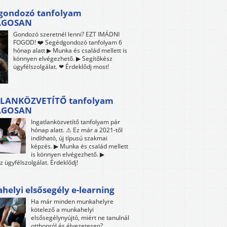
gondozó tanfolyam
ÁGOSAN
Gondozó szeretnél lenni? EZT IMÁDNI
FOGOD! ❤️ Segédgondozó tanfolyam 6
hónap alatt ▶ Munka és család mellett is
könnyen elvégezhető. ▶ Segítőkész
ügyfélszolgálat. ❤ Érdeklődj most!
LANKÖZVETÍTŐ tanfolyam
ÁGOSAN
Ingatlanközvetítő tanfolyam pár
hónap alatt. ⚠ Ez már a 2021-től
indítható, új típusú szakmai
képzés. ▶ Munka és család mellett
is könnyen elvégezhető. ▶
z ügyfélszolgálat. Érdeklődj!
elyi elsősegély e-learning
Ha már minden munkahelyre
kötelező a munkahelyi
elsősegélynyújtó, miért ne tanulnál
otthonról és élvezetesen?