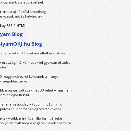
 program kistelepüléseknek
urizmus: új képzési lehetőség
nyzatoknak és helyieknek
 by RSS 2 HTML
lyam Blog
olyamOKJ.hu Blog
állatokkal – 3+1 szakma állatbarátoknak
érettségi nélkül – ezekkel gyorsan el tudsz
edni
 magyarok ezrei keresnek új irányt –
 megoldás terjed
öbb magyar vált szakmát 30 felett – már nem
tem az egyetlen út
 el, merre indulsz – több mint 15 millió
 pályázati lehetőség végzős diákoknak
ttek – több mint 15 millió forint értékű
 pályázat nyílt meg a végzős diákok számára