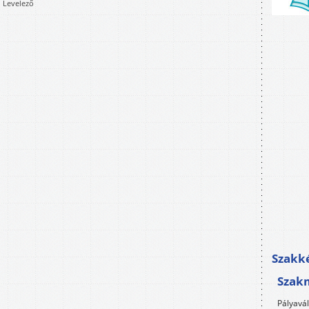
, Levelező
Szakké
Szak
Pályavá