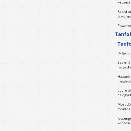
képzési
Falusi t
önkormá
Powered
Tanfo
Tanf
Dolgozz 
Szakmák 
helyezk
Hazatérő
meglepő
Egyre t
az egye
Most dől
forintos
Kicsenge
képzési