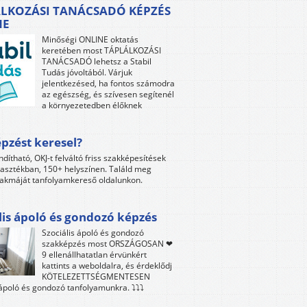
LKOZÁSI TANÁCSADÓ KÉPZÉS
NE
Minőségi ONLINE oktatás
keretében most TÁPLÁLKOZÁSI
TANÁCSADÓ lehetsz a Stabil
Tudás jóvoltából. Várjuk
jelentkezésed, ha fontos számodra
az egészség, és szívesen segítenél
a környezetedben élőknek
pzést keresel?
ndítható, OKJ-t felváltó friss szakképesítések
lasztékban, 150+ helyszínen. Találd meg
akmáját tanfolyamkereső oldalunkon.
lis ápoló és gondozó képzés
Szociális ápoló és gondozó
szakképzés most ORSZÁGOSAN ❤
9 ellenállhatatlan érvünkért
kattints a weboldalra, és érdeklődj
KÖTELEZETTSÉGMENTESEN
 ápoló és gondozó tanfolyamunkra. ⤵⤵⤵