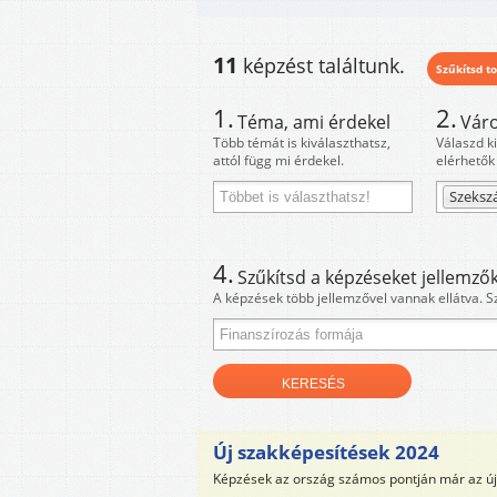
11
képzést találtunk.
Szűkítsd to
1.
2.
Téma, ami érdekel
Váro
Több témát is kiválaszthatsz,
Válaszd k
attól függ mi érdekel.
elérhetők
Szeksz
4.
Szűkítsd a képzéseket jellemzők
A képzések több jellemzővel vannak ellátva. S
Új szakképesítések 2024
Képzések az ország számos pontján már az új 