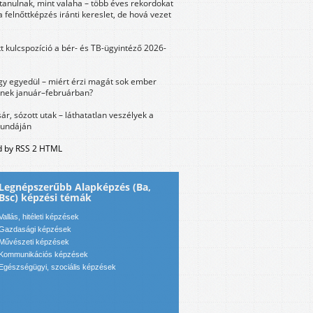
tanulnak, mint valaha – több éves rekordokat
a felnőttképzés iránti kereslet, de hová vezet
tt kulcspozíció a bér- és TB-ügyintéző 2026-
y egyedül – miért érzi magát sok ember
nek január–februárban?
sár, sózott utak – láthatatlan veszélyek a
bundáján
 by RSS 2 HTML
Legnépszerűbb Alapképzés (Ba,
Bsc) képzési témák
Vallás, hitéleti képzések
Gazdasági képzések
Művészeti képzések
Kommunikációs képzések
Egészségügyi, szociális képzések