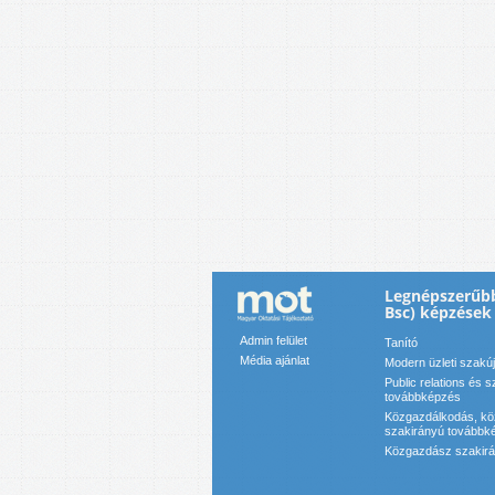
Legnépszerűbb
Bsc) képzések
Admin felület
Tanító
Média ajánlat
Modern üzleti szakú
Public relations és 
továbbképzés
Közgazdálkodás, k
szakirányú továbbk
Közgazdász szakir