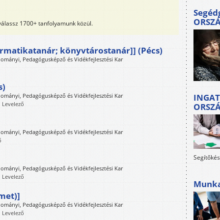
Segéd
ORSZ
 válassz 1700+ tanfolyamunk közül.
formatikatanár; könyvtárostanár]] (Pécs)
mányi, Pedagógusképző és Vidékfejlesztési Kar
s)
mányi, Pedagógusképző és Vidékfejlesztési Kar
INGAT
, Levelező
ORSZ
]
mányi, Pedagógusképző és Vidékfejlesztési Kar
ő
Segítőkés
mányi, Pedagógusképző és Vidékfejlesztési Kar
, Levelező
Munkah
met)]
mányi, Pedagógusképző és Vidékfejlesztési Kar
, Levelező