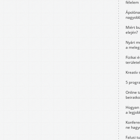
félelem 
Ápolóna
nagyobb
Miért bu
elején?
Nyári m
a meleg
Fizikai 
területe
Kreatív 
5 progra
Online t
beiratko
Hogyan 
a legjo
Konfere
ne hagyd
Falusi t