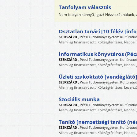
Tanfolyam választás
Nem is olyan könnyű, igaz? Nézz szét nálunk,
Osztatlan tanári [10 félév [in
SZEKSZÁRD
,
Pécsi Tudományegyetem Kultúratudo
Államilag finanszírozott, Költségtérítéses, Nappali
Informatikus könyvtáros (Péc
SZEKSZÁRD
,
Pécsi Tudományegyetem Kultúratudo
Államilag finanszírozott, Költségtérítéses, Nappali
Üzleti szakoktató [vendéglátó
SZEKSZÁRD
,
Pécsi Tudományegyetem Kultúratudo
Államilag finanszírozott, Költségtérítéses, Levelez
Szociális munka
SZEKSZÁRD
,
Pécsi Tudományegyetem Kultúratudo
Államilag finanszírozott, Költségtérítéses, Nappali
Tanító [nemzetiségi tanító (né
SZEKSZÁRD
,
Pécsi Tudományegyetem Kultúratudo
Államilag finanszírozott, Költségtérítéses, Nappali