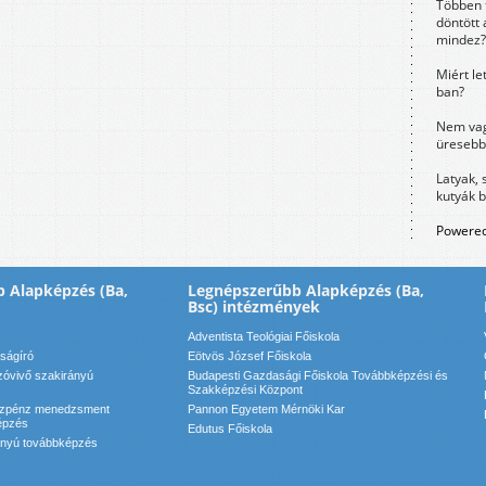
Többen 
döntött 
mindez?
Miért le
ban?
Nem vag
üresebb
Latyak, 
kutyák 
Powered
 Alapképzés (Ba,
Legnépszerűbb Alapképzés (Ba,
Bsc) intézmények
Adventista Teológiai Főiskola
jságíró
Eötvös József Főiskola
szóvivő szakirányú
Budapesti Gazdasági Főiskola Továbbképzési és
Szakképzési Központ
özpénz menedzsment
Pannon Egyetem Mérnöki Kar
épzés
Edutus Főiskola
ányú továbbképzés