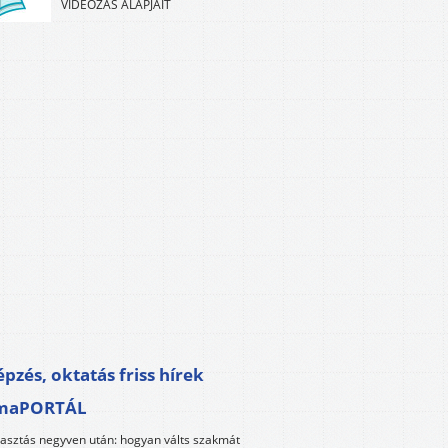
VIDEÓZÁS ALAPJAIT
pzés, oktatás friss hírek
maPORTÁL
lasztás negyven után: hogyan válts szakmát