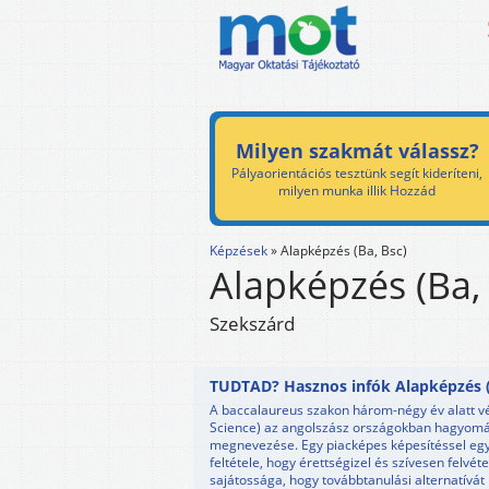
Milyen szakmát válassz?
Pályaorientációs tesztünk segít kideríteni,
milyen munka illik Hozzád
Képzések
»
Alapképzés (Ba, Bsc)
Alapképzés (Ba,
Szekszárd
TUDTAD? Hasznos infók Alapképzés (B
A baccalaureus szakon három-négy év alatt vég
Science) az angolszász országokban hagyomá
megnevezése. Egy piacképes képesítéssel egysz
feltétele, hogy érettségizel és szívesen felvé
sajátossága, hogy továbbtanulási alternatívá