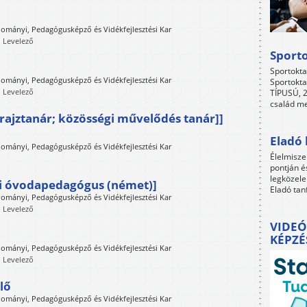
mányi, Pedagógusképző és Vidékfejlesztési Kar
, Levelező
Sport
Sportokta
mányi, Pedagógusképző és Vidékfejlesztési Kar
Sportokta
, Levelező
TÍPUSÚ, 2
család me
ldrajztanár; közösségi művelődés tanár]]
Eladó 
mányi, Pedagógusképző és Vidékfejlesztési Kar
Élelmisze
pontján é
legközele
i óvodapedagógus (német)]
Eladó tan
mányi, Pedagógusképző és Vidékfejlesztési Kar
, Levelező
VIDEÓ
KÉPZÉ
mányi, Pedagógusképző és Vidékfejlesztési Kar
, Levelező
lő
mányi, Pedagógusképző és Vidékfejlesztési Kar