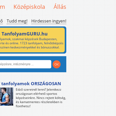
em
Középiskola
Állás
ső
Tudd meg!
Hirdessen ingyen!
TanfolyamGURU.hu
lyamok, szakmai képzések Budapesten,
rte és online. 1723 tanfolyam, felnőttképzés
yszínen kedvezményekkel és bónuszokkal.
 tanfolyamok ORSZÁGOSAN
Edző szeretnél lenni? Jelentkezz
országosan elérhető sportos
képzéseinkre. Nincs rejtett költség,
és kamatmentes részletekben is
fizethetsz!