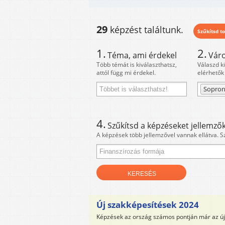
29
képzést találtunk.
Szűkítsd to
1.
2.
Téma, ami érdekel
Váro
Több témát is kiválaszthatsz,
Válaszd k
attól függ mi érdekel.
elérhetők
Sopro
4.
Szűkítsd a képzéseket jellemzők
A képzések több jellemzővel vannak ellátva. S
Új szakképesítések 2024
Képzések az ország számos pontján már az új 