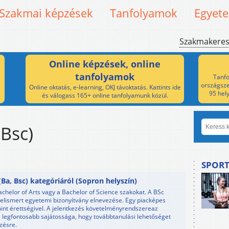
Szakmai képzések
Tanfolyamok
Egyet
Szakmakere
Online képzések, online
tanfolyamok
Tanfo
országsze
Online oktatás, e-learning, OKJ távoktatás. Kattints ide
95 hel
és válogass 165+ online tanfolyamunk közül.
 Bsc)
SPORT
a, Bsc) kategóriáról (Sopron helyszín)
chelor of Arts vagy a Bachelor of Science szakokat. A BSc
 elismert egyetemi bizonyítvány elnevezése. Egy piacképes
mint érettségivel. A jelentkezés követelményrendszereaz
k a legfontosabb sajátossága, hogy továbbtanulási lehetőséget
zésre.