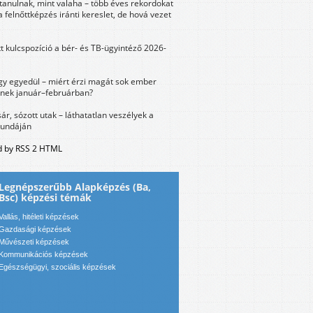
tanulnak, mint valaha – több éves rekordokat
a felnőttképzés iránti kereslet, de hová vezet
tt kulcspozíció a bér- és TB-ügyintéző 2026-
y egyedül – miért érzi magát sok ember
nek január–februárban?
sár, sózott utak – láthatatlan veszélyek a
bundáján
 by RSS 2 HTML
Legnépszerűbb Alapképzés (Ba,
Bsc) képzési témák
Vallás, hitéleti képzések
Gazdasági képzések
Művészeti képzések
Kommunikációs képzések
Egészségügyi, szociális képzések