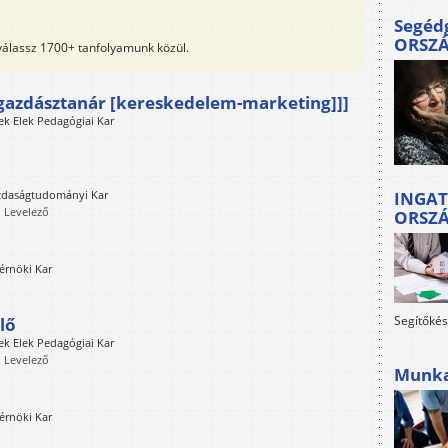
Segéd
ORSZ
 válassz 1700+ tanfolyamunk közül.
özgazdásztanár [kereskedelem-marketing]]]
k Elek Pedagógiai Kar
zdaságtudományi Kar
INGAT
, Levelező
ORSZ
érnöki Kar
Segítőkés
lő
k Elek Pedagógiai Kar
, Levelező
Munkah
érnöki Kar