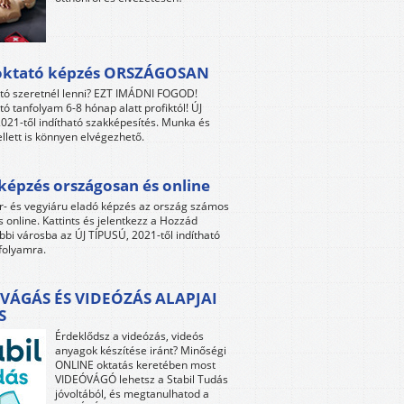
oktató képzés ORSZÁGOSAN
tó szeretnél lenni? EZT IMÁDNI FOGOD!
tó tanfolyam 6-8 hónap alatt profiktól! ÚJ
021-től indítható szakképesítés. Munka és
llett is könnyen elvégezhető.
képzés országosan és online
r- és vegyiáru eladó képzés az ország számos
s online. Kattints és jelentkezz a Hozzád
bbi városba az ÚJ TÍPUSÚ, 2021-től indítható
folyamra.
VÁGÁS ÉS VIDEÓZÁS ALAPJAI
S
Érdeklődsz a videózás, videós
anyagok készítése iránt? Minőségi
ONLINE oktatás keretében most
VIDEÓVÁGÓ lehetsz a Stabil Tudás
jóvoltából, és megtanulhatod a