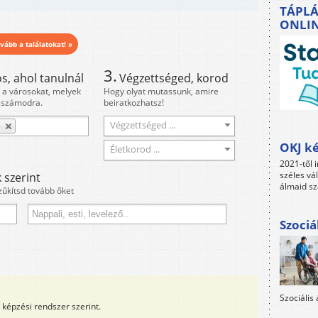
TÁPLÁ
ONLI
vább a találatokat! »
3.
s, ahol tanulnál
Végzettséged, korod
i a városokat, melyek
Hogy olyat mutassunk, amire
 számodra.
beiratkozhatsz!
Végzettséged ...
n
OKJ ké
Életkorod ...
2021-től i
széles vá
 szerint
álmaid sz
zűkítsd tovább őket
Szociá
Szociális
képzési rendszer szerint.