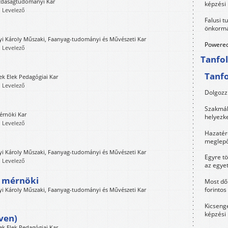
zdaságtudományi Kar
képzési
, Levelező
Falusi t
önkormá
i Károly Műszaki, Faanyag-tudományi és Művészeti Kar
Powered
, Levelező
Tanfo
Tanf
k Elek Pedagógiai Kar
, Levelező
Dolgozz 
Szakmák 
érnöki Kar
helyezk
, Levelező
Hazatérő
meglepő
i Károly Műszaki, Faanyag-tudományi és Művészeti Kar
Egyre t
, Levelező
az egye
ő mérnöki
Most dől
forintos
i Károly Műszaki, Faanyag-tudományi és Művészeti Kar
Kicsenge
képzési
ven)
k Elek Pedagógiai Kar