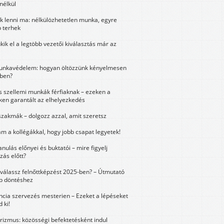
nélkül
k lenni ma: nélkülözhetetlen munka, egyre
 terhek
kik el a legtöbb vezetői kiválasztás már az
unkavédelem: hogyan öltözzünk kényelmesen
ben?
és szellemi munkák férfiaknak – ezeken a
ken garantált az elhelyezkedés
szakmák – dolgozz azzal, amit szeretsz
m a kollégákkal, hogy jobb csapat legyetek!
anulás előnyei és buktatói – mire figyelj
zás előtt?
válassz felnőttképzést 2025-ben? – Útmutató
bb döntéshez
ncia szervezés mesterien – Ezeket a lépéseket
 ki!
urizmus: közösségi befektetésként indul