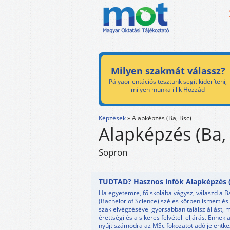
Milyen szakmát válassz?
Pályaorientációs tesztünk segít kideríteni,
milyen munka illik Hozzád
Képzések
»
Alapképzés (Ba, Bsc)
Alapképzés (Ba,
Sopron
TUDTAD? Hasznos infók Alapképzés (B
Ha egyetemre, főiskolába vágysz, válaszd a Ba
(Bachelor of Science) széles körben ismert és
szak elvégzésével gyorsabban találsz állást, 
érettségi és a sikeres felvételi eljárás. Enne
nyújt számodra az MSc fokozatot adó jelentke