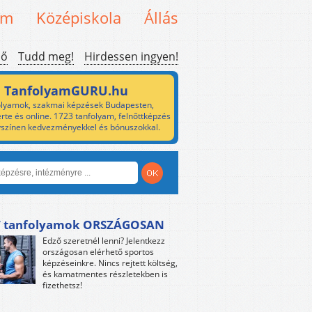
em
Középiskola
Állás
ső
Tudd meg!
Hirdessen ingyen!
TanfolyamGURU.hu
lyamok, szakmai képzések Budapesten,
rte és online. 1723 tanfolyam, felnőttképzés
yszínen kedvezményekkel és bónuszokkal.
 tanfolyamok ORSZÁGOSAN
Edző szeretnél lenni? Jelentkezz
országosan elérhető sportos
képzéseinkre. Nincs rejtett költség,
és kamatmentes részletekben is
fizethetsz!