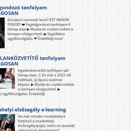
gondozó tanfolyam
ÁGOSAN
Gondozó szeretnél lenni? EZT IMÁDNI
FOGOD! ❤️ Segédgondozó tanfolyam 6
hónap alatt ▶ Munka és család mellett is
könnyen elvégezhető. ▶ Segítőkész
ügyfélszolgálat. ❤ Érdeklődj most!
LANKÖZVETÍTŐ tanfolyam
ÁGOSAN
Ingatlanközvetítő tanfolyam pár
hónap alatt. ⚠ Ez már a 2021-től
indítható, új típusú szakmai
képzés. ▶ Munka és család mellett
is könnyen elvégezhető. ▶
z ügyfélszolgálat. Érdeklődj!
elyi elsősegély e-learning
Ha már minden munkahelyre
kötelező a munkahelyi
elsősegélynyújtó, miért ne tanulnál
otthonról és élvezetesen?