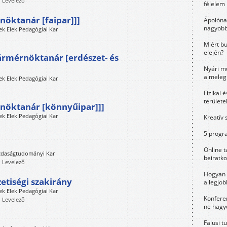
, Levelező
félelem 
rnöktanár [faipar]]]
Ápolóna
nagyobb
k Elek Pedagógiai Kar
Miért bu
elején?
rármérnöktanár [erdészet- és
Nyári m
a meleg
k Elek Pedagógiai Kar
Fizikai 
területe
érnöktanár [könnyűipar]]]
k Elek Pedagógiai Kar
Kreatív 
5 progra
Online t
zdaságtudományi Kar
beiratko
, Levelező
Hogyan 
iségi szakirány
a legjo
k Elek Pedagógiai Kar
Konfere
, Levelező
ne hagyd
Falusi t