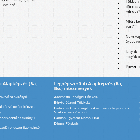
Többen 
, Levelező
döntött 
mindez?
Miért le
ban?
Nem vag
üresebb
Latyak, 
kutyák 
Powered
 Alapképzés (Ba,
Legnépszerűbb Alapképzés (Ba,
Bsc) intézmények
szóvivő szakirányú
Adventista Teológiai Főiskola
Eötvös József Főiskola
zakirányú továbbképzés
Budapesti Gazdasági Főiskola Továbbképzési és
ng
Szakképzési Központ
 szerkesztő szakirányú
Pannon Egyetem Mérnöki Kar
Edutus Főiskola
ezelő rendszer üzemeltető