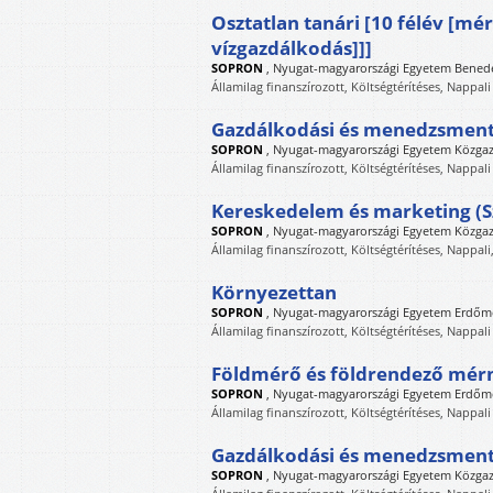
Osztatlan tanári [10 félév [m
vízgazdálkodás]]]
SOPRON
,
Nyugat-magyarországi Egyetem Benede
Államilag finanszírozott, Költségtérítéses, Nappali
Gazdálkodási és menedzsment
SOPRON
,
Nyugat-magyarországi Egyetem Közga
Államilag finanszírozott, Költségtérítéses, Nappali
Kereskedelem és marketing (
SOPRON
,
Nyugat-magyarországi Egyetem Közga
Államilag finanszírozott, Költségtérítéses, Nappali
Környezettan
SOPRON
,
Nyugat-magyarországi Egyetem Erdőm
Államilag finanszírozott, Költségtérítéses, Nappali
Földmérő és földrendező mér
SOPRON
,
Nyugat-magyarországi Egyetem Erdőm
Államilag finanszírozott, Költségtérítéses, Nappali
Gazdálkodási és menedzsmen
SOPRON
,
Nyugat-magyarországi Egyetem Közga