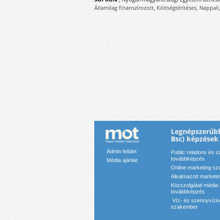
Államilag finanszírozott, Költségtérítéses, Nappali
Legnépszerűbb
Bsc) képzések
Admin felület
Public relations és 
továbbképzés
Média ajánlat
Online marketing s
Alkalmazott marketi
Közszolgálati média
továbbképzés
Víz- és szennyvízk
szakember