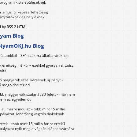
 program kistelepüléseknek
urizmus: új képzési lehetőség
nyzatoknak és helyieknek
 by RSS 2 HTML
lyam Blog
olyamOKJ.hu Blog
állatokkal – 3+1 szakma állatbarátoknak
érettségi nélkül – ezekkel gyorsan el tudsz
edni
 magyarok ezrei keresnek új irányt –
 megoldás terjed
öbb magyar vált szakmát 30 felett – már nem
tem az egyetlen út
 el, merre indulsz – több mint 15 millió
 pályázati lehetőség végzős diákoknak
ttek – több mint 15 millió forint értékű
 pályázat nyílt meg a végzős diákok számára