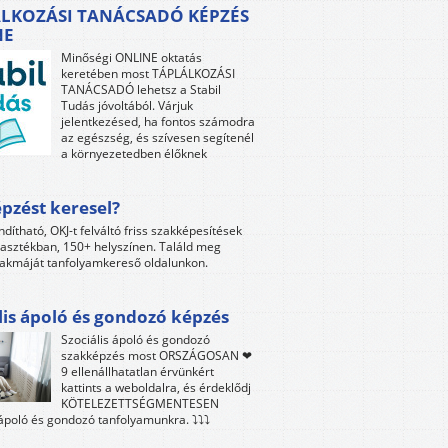
LKOZÁSI TANÁCSADÓ KÉPZÉS
NE
Minőségi ONLINE oktatás
keretében most TÁPLÁLKOZÁSI
TANÁCSADÓ lehetsz a Stabil
Tudás jóvoltából. Várjuk
jelentkezésed, ha fontos számodra
az egészség, és szívesen segítenél
a környezetedben élőknek
pzést keresel?
ndítható, OKJ-t felváltó friss szakképesítések
lasztékban, 150+ helyszínen. Találd meg
akmáját tanfolyamkereső oldalunkon.
lis ápoló és gondozó képzés
Szociális ápoló és gondozó
szakképzés most ORSZÁGOSAN ❤
9 ellenállhatatlan érvünkért
kattints a weboldalra, és érdeklődj
KÖTELEZETTSÉGMENTESEN
 ápoló és gondozó tanfolyamunkra. ⤵⤵⤵