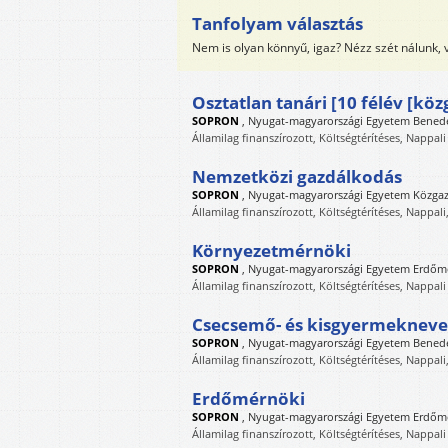
Tanfolyam választás
Nem is olyan könnyű, igaz? Nézz szét nálunk,
Osztatlan tanári [10 félév [k
SOPRON
,
Nyugat-magyarországi Egyetem Benede
Államilag finanszírozott, Költségtérítéses, Nappali
Nemzetközi gazdálkodás
SOPRON
,
Nyugat-magyarországi Egyetem Közga
Államilag finanszírozott, Költségtérítéses, Nappali
Környezetmérnöki
SOPRON
,
Nyugat-magyarországi Egyetem Erdőm
Államilag finanszírozott, Költségtérítéses, Nappali
Csecsemő- és kisgyermekneve
SOPRON
,
Nyugat-magyarországi Egyetem Benede
Államilag finanszírozott, Költségtérítéses, Nappali
Erdőmérnöki
SOPRON
,
Nyugat-magyarországi Egyetem Erdőm
Államilag finanszírozott, Költségtérítéses, Nappali