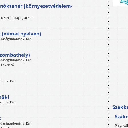
érnöktanár [környezetvédelem-
k Elek Pedagógiai Kar
 (német nyelven)
zdaságtudományi Kar
Szombathely)
zdaságtudományi Kar
, Levelező
érnöki Kar
nöki
érnöki Kar
Szakké
Szak
t
zdaságtudományi Kar
Pályavá