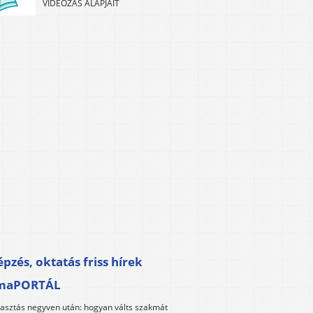
VIDEÓZÁS ALAPJAIT
pzés, oktatás friss hírek
maPORTÁL
lasztás negyven után: hogyan válts szakmát