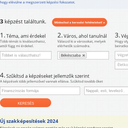
hogy elévülne a megszerzett képzési fokozatot.
3
képzést találtunk.
Módosítsd a keresési feltételeket! »
1.
2.
3.
Téma, ami érdekel
Város, ahol tanulnál
Vé
Több témát is kiválaszthatsz,
Válaszd ki a városokat, melyek
Hogy ol
attól függ mi érdekel.
elérhetők számodra.
beiratko
Végzet
Békéscsaba
Életko
4.
Szűkítsd a képzéseket jellemzők szerint
A képzések több jellemzővel vannak ellátva. Szűkítsd tovább őket
Új szakképesítések 2024
Képzések az ország számos pontján már az új képzési rendszer szerint.