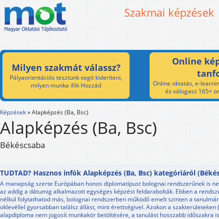
Szakmai képzések
Online kép
Milyen szakmát válassz?
tanf
Pályaorientációs tesztünk segít kideríteni,
Online oktatás, e-learnin
milyen munka illik Hozzád
és válogass 165+ on
Képzések
»
Alapképzés (Ba, Bsc)
Alapképzés (Ba, Bsc)
Békéscsaba
TUDTAD? Hasznos infók Alapképzés (Ba, Bsc) kategóriáról (Békés
A manapság szerte Európában honos diplomatípust bolognai rendszerűnek is nev
az addig a dátumig alkalmazott egységes képzést feldarabolták. Ebben a rendsz
nélkül folytathatod más, bolognai rendszerben működő emelt szinten a tanulmán
oklevéllel gyorsabban találsz állást, mint érettségivel. Azokon a szakterületeken (
alapdiploma nem jogosít munkakör betöltésére, a tanulást hosszabb időszakra i