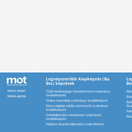
Legnépszerűbb Alapképzés (Ba,
Le
Bsc) képzések
Bs
Admin felület
TQM minőségügyi menedzsment szakirányú
Adv
továbbképzés
Média ajánlat
Eöt
Online marketing szakirányú továbbképzés
Bud
Közszolgálati média szerkesztő szakirányú
Sza
továbbképzés
Pan
Üzletfejlesztési menedzser szakirányú
Edu
továbbképzés
Határon átnyúló fejlesztési szakreferens