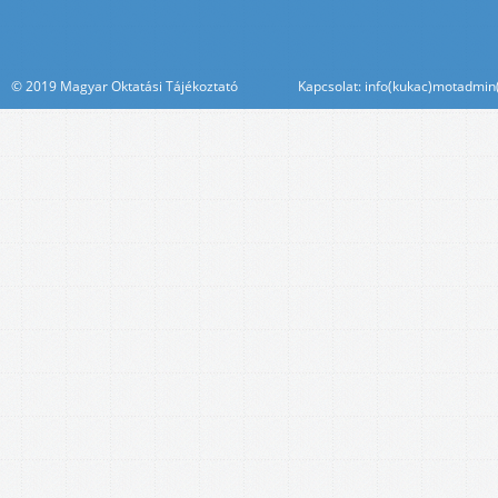
© 2019 Magyar Oktatási Tájékoztató Kapcsolat: info(kukac)motadmin(