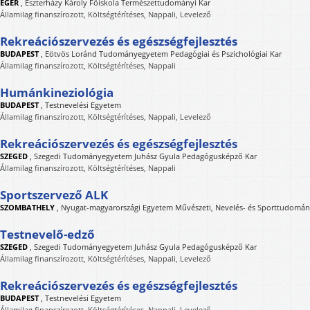
EGER
,
Eszterházy Károly Főiskola Természettudományi Kar
Államilag finanszírozott, Költségtérítéses, Nappali, Levelező
Rekreációszervezés és egészségfejlesztés
BUDAPEST
,
Eötvös Loránd Tudományegyetem Pedagógiai és Pszichológiai Kar
Államilag finanszírozott, Költségtérítéses, Nappali
Humánkineziológia
BUDAPEST
,
Testnevelési Egyetem
Államilag finanszírozott, Költségtérítéses, Nappali, Levelező
Rekreációszervezés és egészségfejlesztés
SZEGED
,
Szegedi Tudományegyetem Juhász Gyula Pedagógusképző Kar
Államilag finanszírozott, Költségtérítéses, Nappali
Sportszervező ALK
SZOMBATHELY
,
Nyugat-magyarországi Egyetem Művészeti, Nevelés- és Sporttudomán
Testnevelő-edző
SZEGED
,
Szegedi Tudományegyetem Juhász Gyula Pedagógusképző Kar
Államilag finanszírozott, Költségtérítéses, Nappali, Levelező
Rekreációszervezés és egészségfejlesztés
BUDAPEST
,
Testnevelési Egyetem
Államilag finanszírozott, Költségtérítéses, Nappali, Levelező