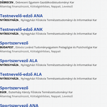
DEBRECEN
,
Debreceni Egyetem Gazdálkodástudományi Kar
Államilag finanszírozott, Költségtérítéses, Nappali, Levelező
Testnevelő-edző ANA
NYÍREGYHÁZA
,
Nyíregyházi Főiskola Természettudományi és Informatikai Kar
Testnevelő-edző ANK
NYÍREGYHÁZA
,
Nyíregyházi Főiskola Természettudományi és Informatikai Kar
Sportszervező
BUDAPEST
,
Eötvös Loránd Tudományegyetem Pedagógiai és Pszichológiai Kar
Államilag finanszírozott, Költségtérítéses, Nappali
Sportszervező ALA
NYÍREGYHÁZA
,
Nyíregyházi Főiskola Természettudományi és Informatikai Kar
Testnevelő-edző ALA
NYÍREGYHÁZA
,
Nyíregyházi Főiskola Természettudományi és Informatikai Kar
Sportszervező
EGER
,
Eszterházy Károly Főiskola Természettudományi Kar
Államilag finanszírozott, Költségtérítéses, Nappali, Levelező
Sportszervező ANA