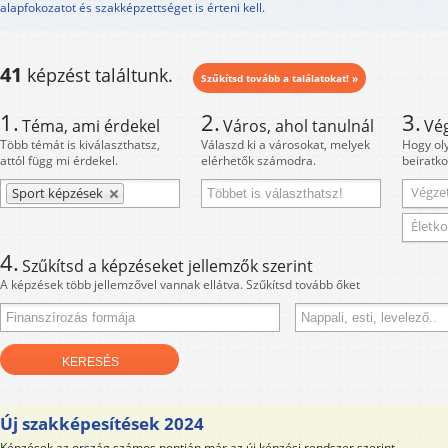
alapfokozatot és szakképzettséget is érteni kell.
41
képzést találtunk.
Szűkítsd tovább a találatokat! »
1.
2.
3.
Téma, ami érdekel
Város, ahol tanulnál
Vé
Több témát is kiválaszthatsz,
Válaszd ki a városokat, melyek
Hogy ol
attól függ mi érdekel.
elérhetők számodra.
beiratko
Végzet
Sport képzések
Életko
4.
Szűkítsd a képzéseket jellemzők szerint
A képzések több jellemzővel vannak ellátva. Szűkítsd tovább őket
Új szakképesítések 2024
Képzések az ország számos pontján már az új képzési rendszer szerint.