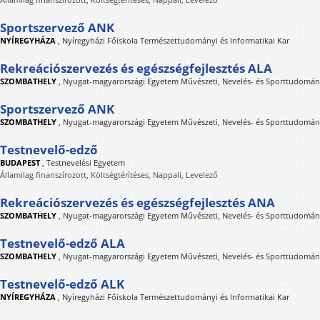
Sportszervező ANK
NYÍREGYHÁZA
,
Nyíregyházi Főiskola Természettudományi és Informatikai Kar
Rekreációszervezés és egészségfejlesztés ALA
SZOMBATHELY
,
Nyugat-magyarországi Egyetem Művészeti, Nevelés- és Sporttudomán
Sportszervező ANK
SZOMBATHELY
,
Nyugat-magyarországi Egyetem Művészeti, Nevelés- és Sporttudomán
Testnevelő-edző
BUDAPEST
,
Testnevelési Egyetem
Államilag finanszírozott, Költségtérítéses, Nappali, Levelező
Rekreációszervezés és egészségfejlesztés ANA
SZOMBATHELY
,
Nyugat-magyarországi Egyetem Művészeti, Nevelés- és Sporttudomán
Testnevelő-edző ALA
SZOMBATHELY
,
Nyugat-magyarországi Egyetem Művészeti, Nevelés- és Sporttudomán
Testnevelő-edző ALK
NYÍREGYHÁZA
,
Nyíregyházi Főiskola Természettudományi és Informatikai Kar