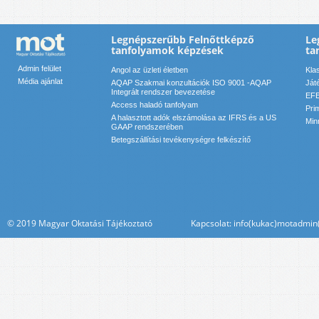
Legnépszerűbb Felnőttképző
Le
tanfolyamok képzések
ta
Admin felület
Angol az üzleti életben
Kla
Média ajánlat
AQAP Szakmai konzultációk ISO 9001 -AQAP
Ját
Integrált rendszer bevezetése
EFE
Access haladó tanfolyam
Pri
A halasztott adók elszámolása az IFRS és a US
Min
GAAP rendszerében
Betegszállítási tevékenységre felkészítő
© 2019 Magyar Oktatási Tájékoztató Kapcsolat: info(kukac)motadmin(