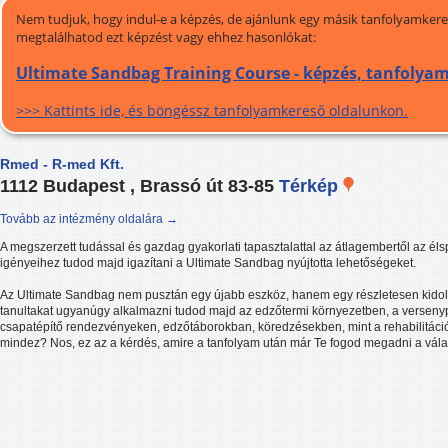
Nem tudjuk, hogy indul-e a képzés, de ajánlunk egy másik tanfolyamkeres
megtalálhatod ezt képzést vagy ehhez hasonlókat:
Ultimate Sandbag Training Course - képzés, tanfolya
>>> Kattints ide, és böngéssz tanfolyamkereső oldalunkon.
Rmed - R-med Kft.
1112 Budapest , Brassó út 83-85
Térkép
Tovább az intézmény oldalára →
A megszerzett tudással és gazdag gyakorlati tapasztalattal az átlagembertől az éls
igényeihez tudod majd igazítani a Ultimate Sandbag nyújtotta lehetőségeket.
Az Ultimate Sandbag nem pusztán egy újabb eszköz, hanem egy részletesen kidolgo
tanultakat ugyanúgy alkalmazni tudod majd az edzőtermi környezetben, a verseny
csapatépítő rendezvényeken, edzőtáborokban, köredzésekben, mint a rehabilitác
mindez? Nos, ez az a kérdés, amire a tanfolyam után már Te fogod megadni a vála