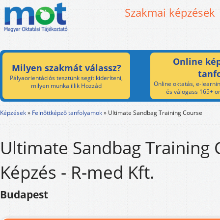
Szakmai képzések
Online kép
Milyen szakmát válassz?
tanf
Pályaorientációs tesztünk segít kideríteni,
Online oktatás, e-learnin
milyen munka illik Hozzád
és válogass 165+ on
Képzések
»
Felnőttképző tanfolyamok
»
Ultimate Sandbag Training Course
Ultimate Sandbag Training 
Képzés - R-med Kft.
Budapest