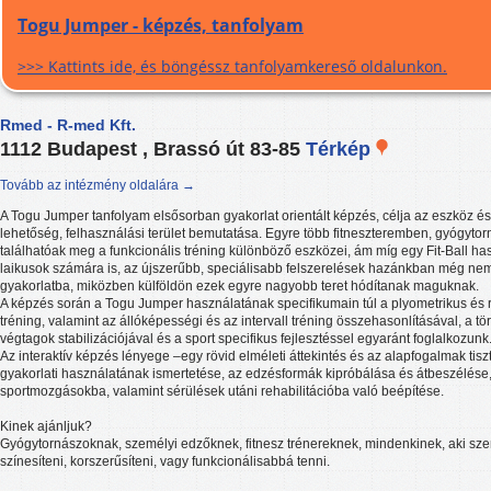
Togu Jumper - képzés, tanfolyam
>>> Kattints ide, és böngéssz tanfolyamkereső oldalunkon.
Rmed - R-med Kft.
1112 Budapest , Brassó út 83-85
Térkép
Tovább az intézmény oldalára →
A Togu Jumper tanfolyam elsősorban gyakorlat orientált képzés, célja az eszköz és
lehetőség, felhasználási terület bemutatása. Egyre több fitneszteremben, gyógyt
találhatóak meg a funkcionális tréning különböző eszközei, ám míg egy Fit-Ball ha
laikusok számára is, az újszerűbb, speciálisabb felszerelések hazánkban még ne
gyakorlatba, miközben külföldön ezek egyre nagyobb teret hódítanak maguknak.
A képzés során a Togu Jumper használatának specifikumain túl a plyometrikus és
tréning, valamint az állóképességi és az intervall tréning összehasonlításával, a törzs
végtagok stabilizációjával és a sport specifikus fejlesztéssel egyaránt foglalkozunk
Az interaktív képzés lényege –egy rövid elméleti áttekintés és az alapfogalmak tis
gyakorlati használatának ismertetése, az edzésformák kipróbálása és átbeszélése
sportmozgásokba, valamint sérülések utáni rehabilitációba való beépítése.
Kinek ajánljuk?
Gyógytornászoknak, személyi edzőknek, fitnesz trénereknek, mindenkinek, aki szer
színesíteni, korszerűsíteni, vagy funkcionálisabbá tenni.