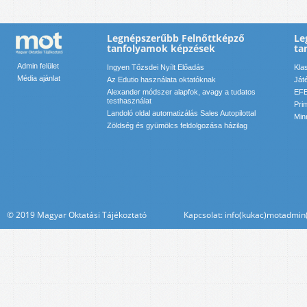
Legnépszerűbb Felnőttképző
Le
tanfolyamok képzések
ta
Admin felület
Ingyen Tőzsdei Nyílt Előadás
Kla
Média ajánlat
Az Edutio használata oktatóknak
Ját
Alexander módszer alapfok, avagy a tudatos
EFE
testhasználat
Pri
Landoló oldal automatizálás Sales Autopilottal
Min
Zöldség és gyümölcs feldolgozása házilag
© 2019 Magyar Oktatási Tájékoztató Kapcsolat: info(kukac)motadmin(