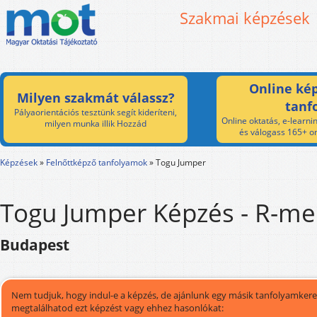
Szakmai képzések
Online kép
Milyen szakmát válassz?
tanf
Pályaorientációs tesztünk segít kideríteni,
Online oktatás, e-learnin
milyen munka illik Hozzád
és válogass 165+ on
Képzések
»
Felnőttképző tanfolyamok
»
Togu Jumper
Togu Jumper Képzés - R-med
Budapest
Nem tudjuk, hogy indul-e a képzés, de ajánlunk egy másik tanfolyamkeres
megtalálhatod ezt képzést vagy ehhez hasonlókat: