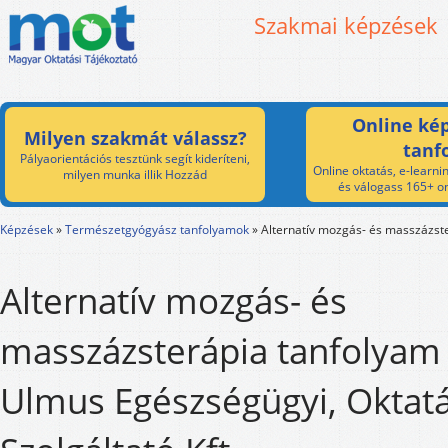
Szakmai képzések
Online kép
Milyen szakmát válassz?
tanf
Pályaorientációs tesztünk segít kideríteni,
Online oktatás, e-learnin
milyen munka illik Hozzád
és válogass 165+ on
Képzések
»
Természetgyógyász tanfolyamok
»
Alternatív mozgás- és masszázst
Alternatív mozgás- és
masszázsterápia tanfolyam 
Ulmus Egészségügyi, Oktatá