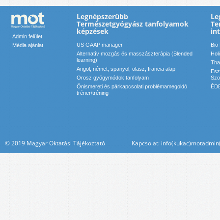
Legnépszerűbb
Le
Természetgyógyász tanfolyamok
Te
képzések
in
Admin felület
US GAAP manager
Bio
Média ajánlat
Alternatív mozgás és masszászterápia (Blended
Hol
learning)
Tha
Angol, német, spanyol, olasz, francia alap
Esz
Orosz gyógymódok tanfolyam
Szol
Önismereti és párkapcsolati problémamegoldó
ÉDE
tréner/tréning
© 2019 Magyar Oktatási Tájékoztató Kapcsolat: info(kukac)motadmin(