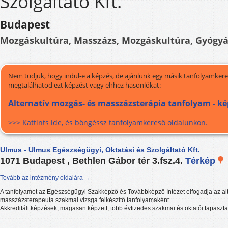
Szolgáltató Kft.
Budapest
Mozgáskultúra, Masszázs, Mozgáskultúra, Gyógyá
Nem tudjuk, hogy indul-e a képzés, de ajánlunk egy másik tanfolyamkeres
megtalálhatod ezt képzést vagy ehhez hasonlókat:
Alternatív mozgás- és masszázsterápia tanfolyam - k
>>> Kattints ide, és böngéssz tanfolyamkereső oldalunkon.
Ulmus - Ulmus Egészségügyi, Oktatási és Szolgáltató Kft.
1071 Budapest , Bethlen Gábor tér 3.fsz.4.
Térkép
Tovább az intézmény oldalára →
A tanfolyamot az Egészségügyi Szakképző és Továbbképző Intézet elfogadja az al
masszázsterapeuta szakmai vizsga felkészítő tanfolyamaként.
Akkreditált képzések, magasan képzett, több évtizedes szakmai és oktatói tapasztal