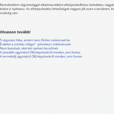
Kereskedelmi végzettséggel alkalmazottként elhelyezkedhetsz boltokban, nagyá
boltot is nyithatsz. Az elhelyezkedési lehetőségek nagyon jók ezen a területen, h
szükség van.
Olvasson tovább!
5 végzetes hiba, amiért nem Önhöz iratkoznak be
Érdekel a színház világa? - jelentkezz önkéntesnek
Nem butulnak, akik két nyelvet beszélnek
A jövedéki ügyintéző OKJ képzésekről minden, ami fontos
A termékdíj ügyintéző OKJ képzésekről minden, ami fontos