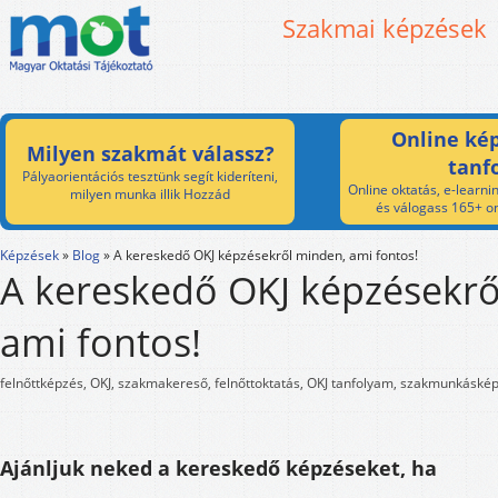
Szakmai képzések
Online kép
Milyen szakmát válassz?
tanf
Pályaorientációs tesztünk segít kideríteni,
Online oktatás, e-learnin
milyen munka illik Hozzád
és válogass 165+ on
Képzések
»
Blog
»
A kereskedő OKJ képzésekről minden, ami fontos!
A kereskedő OKJ képzésekrő
ami fontos!
felnőttképzés, OKJ, szakmakereső, felnőttoktatás, OKJ tanfolyam, szakmunkáské
Ajánljuk neked a kereskedő képzéseket, ha