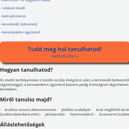
- ruházati eladó
- bolti pénztáros
- kereskedő, boltvezető
- kereskedelmi ügyintéző
Tudd meg hol tanulhatod!
Kattints ide! »
Hogyan tanulhatod?
Az eladói tanfolyamokat a tizedik osztály elvégzése után, a kereskedő-boltvezető
végzettséggel, a kereskedelmi ügyintéző képzést pedig érettségivel végezheted 
keretében.
Miről tanulsz majd?
- árukhoz tartozó dokumentumok - jótállási szabályok - áruk megfelelő táro
(szakterületenként eltér) - pénzkezelés - kommunikáció - áruismeret (szakter
Álláslehetőségek