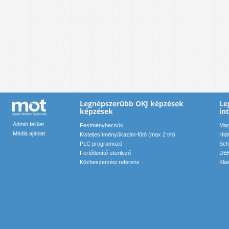
Legnépszerűbb OKJ képzések
Le
képzések
in
Admin felület
Festménybecsüs
Mag
Média ajánlat
Kisteljesítményűkazán-fűtő (max 2 t/h)
Hid
PLC programozó
Sch
Fertőtlenítő-sterilező
DEK
Közbeszerzési referens
Kla