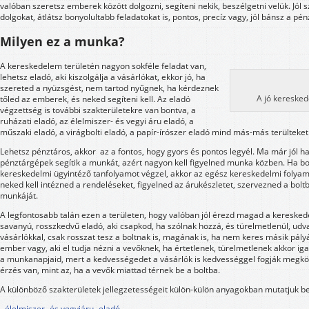
valóban szeretsz emberek között dolgozni, segíteni nekik, beszélgetni velük. Jól
dolgokat, átlátsz bonyolultabb feladatokat is, pontos, precíz vagy, jól bánsz a pén
Milyen ez a munka?
A kereskedelem területén nagyon sokféle feladat van,
lehetsz eladó, aki kiszolgálja a vásárlókat, ekkor jó, ha
szereted a nyüzsgést, nem tartod nyűgnek, ha kérdeznek
A jó kereske
tőled az emberek, és neked segíteni kell. Az eladó
végzettség is további szakterületekre van bontva, a
ruházati eladó, az élelmiszer- és vegyi áru eladó, a
műszaki eladó, a virágbolti eladó, a papír-írószer eladó mind más-más terülteke
Lehetsz pénztáros, akkor az a fontos, hogy gyors és pontos legyél. Ma már jól h
pénztárgépek segítik a munkát, azért nagyon kell figyelned munka közben. Ha bo
kereskedelmi ügyintéző tanfolyamot végzel, akkor az egész kereskedelmi folyamat
neked kell intézned a rendeléseket, figyelned az árukészletet, szervezned a bol
munkáját.
A legfontosabb talán ezen a területen, hogy valóban jól érezd magad a kereske
savanyú, rosszkedvű eladó, aki csapkod, ha szólnak hozzá, és türelmetlenül, udva
vásárlókkal, csak rosszat tesz a boltnak is, magának is, ha nem keres másik pály
ember vagy, aki el tudja nézni a vevőknek, ha értetlenek, türelmetlenek akkor ig
a munkanapjaid, mert a kedvességedet a vásárlók is kedvességgel fogják megkös
érzés van, mint az, ha a vevők miattad térnek be a boltba.
A különböző szakterületek jellegzetességeit külön-külön anyagokban mutatjuk be
- élelmiszer- és vegyiáru- eladó