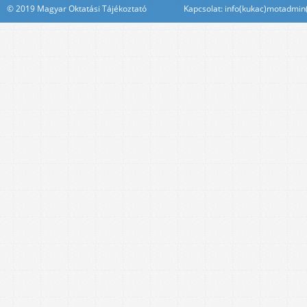
© 2019 Magyar Oktatási Tájékoztató Kapcsolat: info(kukac)motadmin(